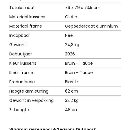
Totale maat
76 x 79 x 73,5 cm
Materiaal kussens
Olefin
Materiaal frame
Gepoedercoat aluminium
Inklapbaar
Nee
Gewicht
24,3 kg
Debuutjaar
2026
Kleur kussens
Bruin – Taupe
Kleur frame
Bruin – Taupe
Productserie
Biarritz
Hoogte armleuning
62 cm
Gewicht in verpakking
32,2 kg
Zithoogte
48 cm
Waarom kiezen voor 4 Seasons Outdoor?