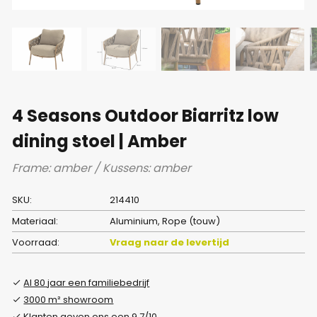
4 Seasons Outdoor Biarritz low
dining stoel | Amber
Frame: amber / Kussens: amber
SKU:
214410
Materiaal:
Aluminium, Rope (touw)
Voorraad:
Vraag naar de levertijd
Al 80 jaar een familiebedrijf
3000 m² showroom
Klanten geven ons een 9.7/10