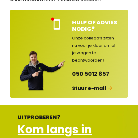
HULP OF ADVIES
Kla
NODIG?
nte
nse
Onze collega’s zitten
rvic
nu voor je klaar om al
e
je vragen
te
ges
lot
beantwoorden!
en
050 5012 857
Stuur e-mail
UITPROBEREN?
Kom langs in