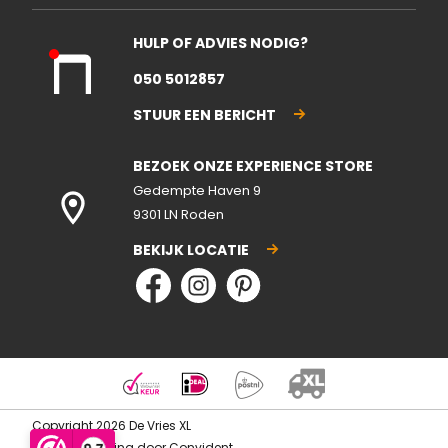
HULP OF ADVIES NODIG?
Kla
050 5012857
nte
nse
STUUR EEN BERICHT
rvic
e
BEZOEK ONZE EXPERIENCE STORE
gesl
ote
Gedempte Haven 9
n
9301 LN Roden
BEKIJK LOCATIE
Copyright 2026 De Vries XL
Webontwikkeling door
Convident