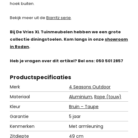
hoek buiten.
Bekijk meer uit de
Biarritz serie
.
Bij De Vries XL Tuinmeubelen hebben we een grote
collectie diningstoelen. Kom langs in onze
showroom
in Roden
.
Heb je vragen over dit artikel? Bel ons: 050 501 2857
Product
specificaties
Merk
4 Seasons Outdoor
Materiaal
Aluminium
,
Rope (touw)
Kleur
Bruin – Taupe
Garantie
5 jaar
Kenmerken
Met armleuning
Zitdiepte
49 cm