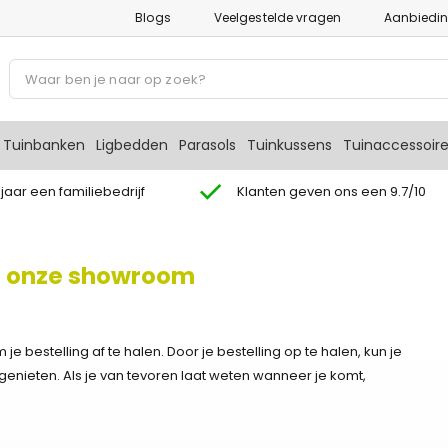
Blogs
Veelgestelde vragen
Aanbiedi
P
r
o
d
Tuinbanken
Ligbedden
Parasols
Tuinkussens
Tuinaccessoir
u
c
 jaar een familiebedrijf
Klanten geven ons een 9.7/10
t
e
n
in onze showroom
z
o
e
 bestelling af te halen. Door je bestelling op te halen, kun je
k
nieten. Als je van tevoren laat weten wanneer je komt,
e
n