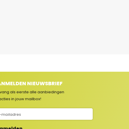
NMELDEN NIEUWSBRIEF
vang als eerste alle aanbiedingen
acties in jouw mailbox!
nmelden