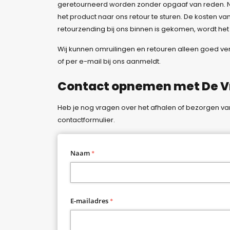
geretourneerd worden zonder opgaaf van reden. Na
het product naar ons retour te sturen. De kosten va
retourzending bij ons binnen is gekomen, wordt he
Wij kunnen omruilingen en retouren alleen goed ve
of per e-mail bij ons aanmeldt.
Contact opnemen met De Vr
Heb je nog vragen over het afhalen of bezorgen va
contactformulier.
C
Naam
*
o
n
t
a
E-mailadres
*
c
t