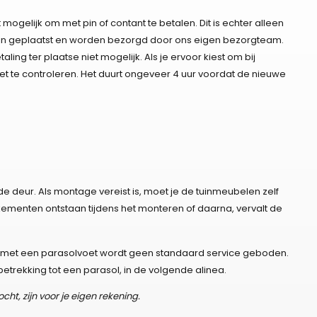
 mogelijk om met pin of contant te betalen. Dit is echter alleen
zijn geplaatst en worden bezorgd door ons eigen bezorgteam.
aling ter plaatse niet mogelijk. Als je ervoor kiest om bij
iet te controleren. Het duurt ongeveer 4 uur voordat de nieuwe
de deur. Als montage vereist is, moet je de tuinmeubelen zelf
menten ontstaan tijdens het monteren of daarna, vervalt de
ie met een parasolvoet wordt geen standaard service geboden.
trekking tot een parasol, in de volgende alinea.
cht, zijn voor je eigen rekening.