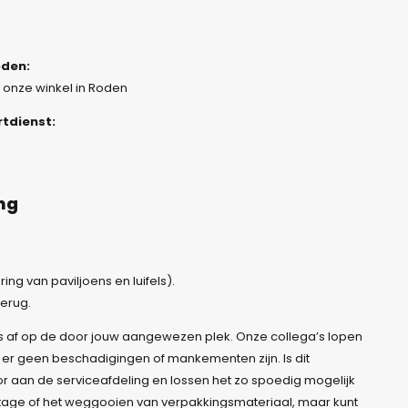
oden:
r onze winkel in Roden
rtdienst:
ing
ng van paviljoens en luifels).
erug.
is af op de door jouw aangewezen plek. Onze collega’s lopen
er geen beschadigingen of mankementen zijn. Is dit
r aan de serviceafdeling en lossen het zo spoedig mogelijk
tage of het weggooien van verpakkingsmateriaal, maar kunt