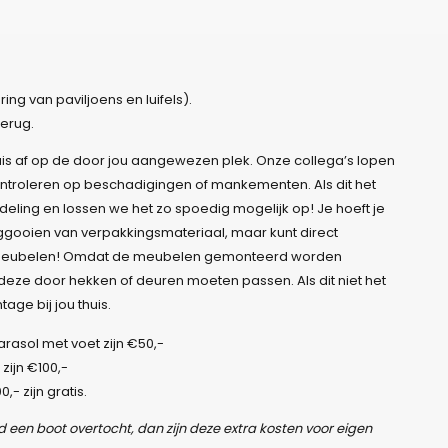
ng van paviljoens en luifels).
erug.
uis af op de door jou aangewezen plek. Onze collega’s lopen
troleren op beschadigingen of mankementen. Als dit het
deling en lossen we het zo spoedig mogelijk op! Je hoeft je
gooien van verpakkingsmateriaal, maar kunt direct
nmeubelen! Omdat de meubelen gemonteerd worden
deze door hekken of deuren moeten passen. Als dit niet het
age bij jou thuis.
asol met voet zijn €50,-
zijn €100,-
- zijn gratis.
d een boot overtocht, dan zijn deze extra kosten voor eigen