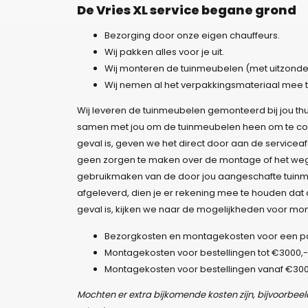
De Vries XL service begane grond
Bezorging door onze eigen chauffeurs.
Wij pakken alles voor je uit.
Wij monteren de tuinmeubelen (met uitzonderi
Wij nemen al het verpakkingsmateriaal mee t
Wij leveren de tuinmeubelen gemonteerd bij jou th
samen met jou om de tuinmeubelen heen om te con
geval is, geven we het direct door aan de serviceaf
geen zorgen te maken over de montage of het weg
gebruikmaken van de door jou aangeschafte tui
afgeleverd, dien je er rekening mee te houden dat 
geval is, kijken we naar de mogelijkheden voor mont
Bezorgkosten en montagekosten voor een par
Montagekosten voor bestellingen tot €3000,- 
Montagekosten voor bestellingen vanaf €3000,
Mochten er extra bijkomende kosten zijn, bijvoorbeel