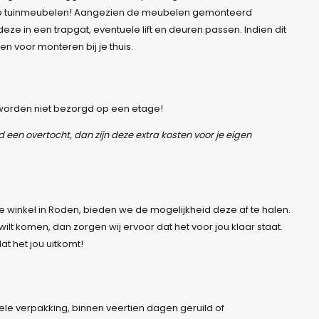
te tuinmeubelen! Aangezien de meubelen gemonteerd
ze in een trapgat, eventuele lift en deuren passen. Indien dit
en voor monteren bij je thuis.
 worden niet bezorgd op een etage!
 een overtocht, dan zijn deze extra kosten voor je eigen
onze winkel in Roden, bieden we de mogelijkheid deze af te halen.
lt komen, dan zorgen wij ervoor dat het voor jou klaar staat.
t het jou uitkomt!
ele verpakking, binnen veertien dagen geruild of