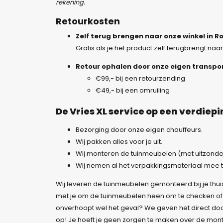
rekening.
Retourkosten
Zelf terug brengen naar onze winkel in R
Gratis als je het product zelf terugbrengt naa
Retour ophalen door onze eigen transpo
€99,- bij een retourzending
€49,- bij een omruiling
De Vries XL service op een verdiep
Bezorging door onze eigen chauffeurs.
Wij pakken alles voor je uit.
Wij monteren de tuinmeubelen (met uitzonderi
Wij nemen al het verpakkingsmateriaal mee t
Wij leveren de tuinmeubelen gemonteerd bij je thu
met je om de tuinmeubelen heen om te checken of 
onverhoopt wel het geval? We geven het direct doo
op! Je hoeft je geen zorgen te maken over de mon