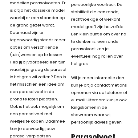
modellen parasolvoeten. Er
persoonlijke voorkeur. De
is altijd het klassieke model
stabiliteit die een ronde,
waarbij er een staander op
rechthoekige of vierkant
de grond gezet wordt.
model geeft zijn hetzelfde.
Daarnaast zijn er
Een klein puntje om over na
tegenwoordig steeds meer
te denken is; een ronde
opties om verschillende
parasolvoet kan je
(tuin)wensen op te lossen.
eventueel nog rollen over
Heb jij bijvoorbeeld een tuin
het gras.
waarbij je graag de parasol
in het gras wil zetten? Dan is
Wil je meer informatie dan
het misschien een idee om
kun je altijd contact met ons
een parasolvoet in de
opnemen via de telefoon of
grond te laten plaatsen.
e-mail. Uiteraard kun je ook
Ook is het ook mogelijk om
langskomen in de
een parasolvoet met
showroom waar wij
wieltjes te kopen. Daarmee
persoonlijk advies geven.
kan je eenvoudig jouw
Parasolvoet
parasol verplaatsen