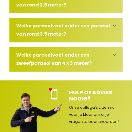
van rond 2,5 meter?
Welke parasolvoet onder een parasol
van rond 3,5 meter?
Welke parasolvoet onder een
zweefparasol van 4 x 3 meter?
HULP OF ADVIES
Kla
NODIG?
nte
nse
Onze collega’s zitten nu
rvic
voor je klaar om al je
e
vragen
te beantwoorden!
ges
lot