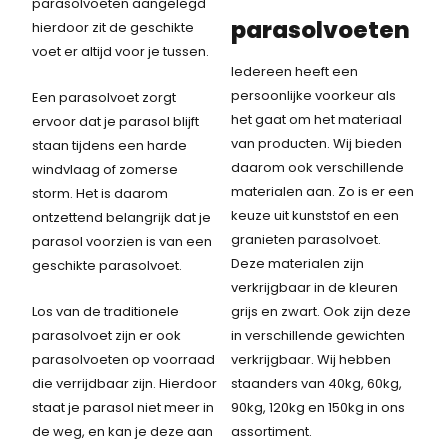
parasolvoeten aangelegd
parasolvoeten
hierdoor zit de geschikte
voet er altijd voor je tussen.
Iedereen heeft een
persoonlijke voorkeur als
Een parasolvoet zorgt
het gaat om het materiaal
ervoor dat je parasol blijft
van producten. Wij bieden
staan tijdens een harde
daarom ook verschillende
windvlaag of zomerse
materialen aan. Zo is er een
storm. Het is daarom
keuze uit kunststof en een
ontzettend belangrijk dat je
granieten parasolvoet.
parasol voorzien is van een
Deze materialen zijn
geschikte parasolvoet.
verkrijgbaar in de kleuren
Los van de traditionele
grijs en zwart. Ook zijn deze
parasolvoet zijn er ook
in verschillende gewichten
parasolvoeten op voorraad
verkrijgbaar. Wij hebben
die verrijdbaar zijn. Hierdoor
staanders van 40kg, 60kg,
staat je parasol niet meer in
90kg, 120kg en 150kg in ons
de weg, en kan je deze aan
assortiment.