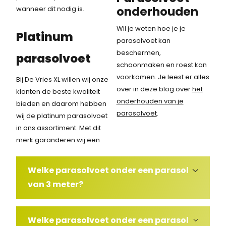
onderhouden
wanneer dit nodig is.
Wil je weten hoe je je
Platinum
parasolvoet kan
beschermen,
parasolvoet
schoonmaken en roest kan
voorkomen. Je leest er alles
Bij De Vries XL willen wij onze
over in deze blog over
het
klanten de beste kwaliteit
onderhouden van je
bieden en daarom hebben
parasolvoet
.
wij de platinum parasolvoet
in ons assortiment. Met dit
merk garanderen wij een
Welke parasolvoet onder een parasol
van 3 meter?
Welke parasolvoet onder een parasol