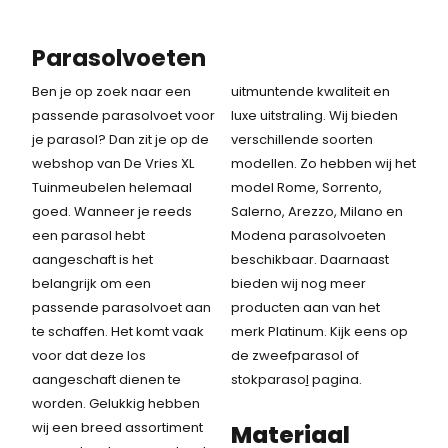
Parasolvoeten
Ben je op zoek naar een
uitmuntende kwaliteit en
passende parasolvoet voor
luxe uitstraling. Wij bieden
je parasol? Dan zit je op de
verschillende soorten
webshop van De Vries XL
modellen. Zo hebben wij het
Tuinmeubelen helemaal
model Rome, Sorrento,
goed. Wanneer je reeds
Salerno, Arezzo, Milano en
een parasol hebt
Modena parasolvoeten
aangeschaft is het
beschikbaar. Daarnaast
belangrijk om een
bieden wij nog meer
passende parasolvoet aan
producten aan van het
te schaffen. Het komt vaak
merk Platinum. Kijk eens op
voor dat deze los
de zweefparasol of
aangeschaft dienen te
stokparaso
l
pagina.
worden. Gelukkig hebben
wij een breed assortiment
Materiaal