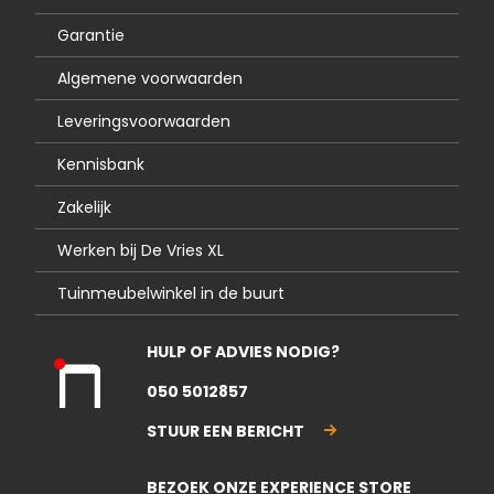
Garantie
Algemene voorwaarden
Leveringsvoorwaarden
Kennisbank
Zakelijk
Werken bij De Vries XL
Tuinmeubelwinkel in de buurt
HULP OF ADVIES NODIG?
Kla
050 5012857
nte
nse
STUUR EEN BERICHT
rvic
e
BEZOEK ONZE EXPERIENCE STORE
gesl