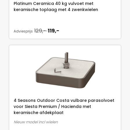
Platinum Ceramica 40 kg vulvoet met
keramische toplaag met 4 zwenkwielen
O
H
129,-
119,-
Adviesprijs
o
u
r
i
s
d
p
i
r
g
o
e
n
p
k
r
e
i
l
j
4 Seasons Outdoor Costa vulbare parasolvoet
i
s
voor Siesta Premium / Hacienda met
keramische afdekplaat
j
i
k
s
Nieuw model incl wielen
e
: