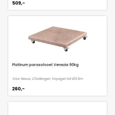
509,-
p
1
r
1
i
9
j
,
s
-
w
.
a
s
:
1
Platinum parasolvoet Venezia 90kg
2
9
,
Voor Nexus, Challenger, Voyager tot Ø3.5m
-
260,-
.