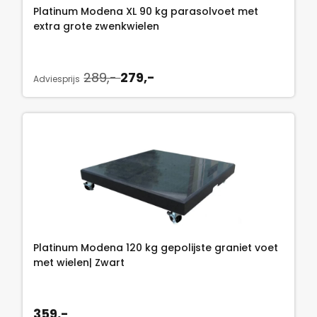
Platinum Modena XL 90 kg parasolvoet met
extra grote zwenkwielen
O
H
289,-
279,-
Adviesprijs
o
u
r
i
s
d
p
i
r
g
o
e
n
p
k
r
e
i
l
j
Platinum Modena 120 kg gepolijste graniet voet
i
s
met wielen| Zwart
j
i
k
s
e
:
359,-