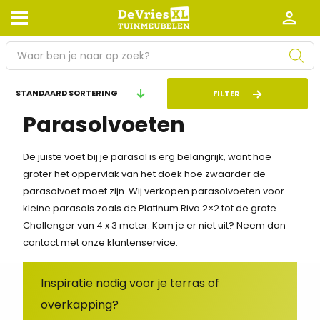
P
r
o
Afhalen en bezorgen
Retourneren
FILTER
d
Parasolvoeten
Garantie
Algemene voorwaarden
u
c
Leveringsvoorwaarden
Kennisbank
t
De juiste voet bij je parasol is erg belangrijk, want hoe
e
groter het oppervlak van het doek hoe zwaarder de
Zakelijk
Werken bij De Vries XL
n
parasolvoet moet zijn. Wij verkopen parasolvoeten voor
z
kleine parasols zoals de Platinum Riva 2×2 tot de grote
Tuinmeubelwinkel in de buurt
o
Challenger van 4 x 3 meter. Kom je er niet uit? Neem dan
e
contact met onze klantenservice.
k
e
Inspiratie nodig voor je terras of
n
overkapping?