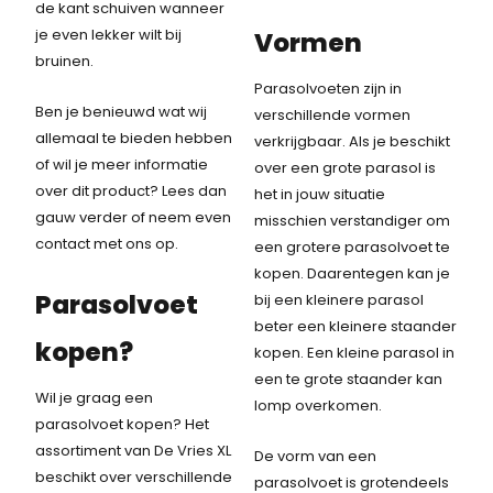
de kant schuiven wanneer
je even lekker wilt bij
Vormen
bruinen.
Parasolvoeten zijn in
Ben je benieuwd wat wij
verschillende vormen
allemaal te bieden hebben
verkrijgbaar. Als je beschikt
of wil je meer informatie
over een grote parasol is
over dit product? Lees dan
het in jouw situatie
gauw verder of neem even
misschien verstandiger om
contact met ons op.
een grotere parasolvoet te
kopen. Daarentegen kan je
Parasolvoet
bij een kleinere parasol
beter een kleinere staander
kopen?
kopen. Een kleine parasol in
een te grote staander kan
Wil je graag een
lomp overkomen.
parasolvoet kopen? Het
assortiment van De Vries XL
De vorm van een
beschikt over verschillende
parasolvoet is grotendeels