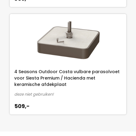
p
2
r
7
i
9
j
,
s
-
w
.
a
s
:
2
4 Seasons Outdoor Costa vulbare parasolvoet
8
voor Siesta Premium / Hacienda met
keramische afdekplaat
9
,
deze niet gebruiken!
-
509,-
.