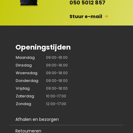
050 5012 857
en
Stuur e-mail
Openingstijden
Maandag
09:00-18:00
Dinsdag
09:00-18:00
Woensdag
09:00-18:00
Donderdag
09:00-18:00
Vrijdag
09:00-18:00
Zaterdag
10:00-17:00
Zondag
12:00-17:00
Afhalen en bezorgen
Retourneren