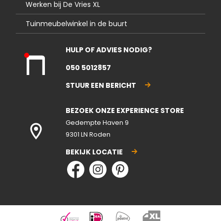
Werken bij De Vries XL
Tuinmeubelwinkel in de buurt
HULP OF ADVIES NODIG?
Kla
050 5012857
nte
nse
STUUR EEN BERICHT
rvic
e
BEZOEK ONZE EXPERIENCE STORE
gesl
ote
Gedempte Haven 9
n
9301 LN Roden
BEKIJK LOCATIE