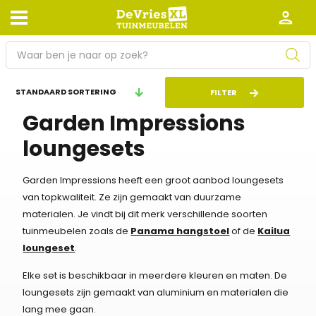
P
r
o
Afhalen en bezorgen
Retourneren
FILTER
d
Garden Impressions
Garantie
Algemene voorwaarden
u
c
loungesets
Leveringsvoorwaarden
Kennisbank
t
e
Zakelijk
Werken bij De Vries XL
Garden Impressions heeft een groot aanbod loungesets
n
van topkwaliteit. Ze zijn gemaakt van duurzame
z
Tuinmeubelwinkel in de buurt
materialen. Je vindt bij dit merk verschillende soorten
o
tuinmeubelen zoals de
Panama hangstoel
of de
Kailua
e
loungeset
.
k
e
Elke set is beschikbaar in meerdere kleuren en maten. De
n
loungesets zijn gemaakt van aluminium en materialen die
lang mee gaan.