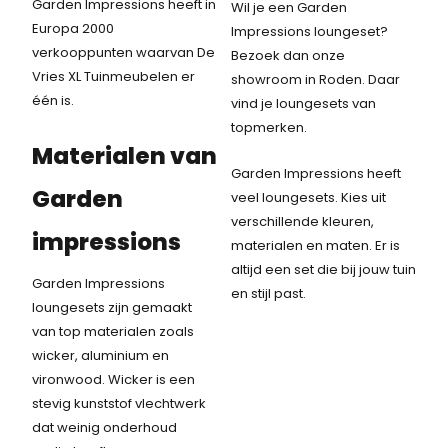
Garden Impressions heeft in
Wil je een Garden
Europa 2000
Impressions loungeset?
verkooppunten waarvan De
Bezoek dan onze
Vries XL Tuinmeubelen er
showroom in Roden. Daar
één is.
vind je loungesets van
topmerken.
Materialen van
Garden Impressions heeft
Garden
veel loungesets. Kies uit
verschillende kleuren,
impressions
materialen en maten. Er is
altijd een set die bij jouw tuin
Garden Impressions
en stijl past.
loungesets zijn gemaakt
van top materialen zoals
wicker, aluminium en
vironwood. Wicker is een
stevig kunststof vlechtwerk
dat weinig onderhoud