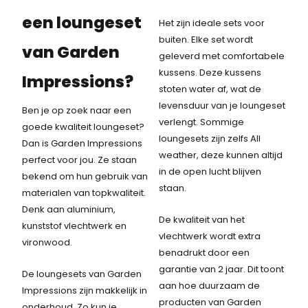
een loungeset
Het zijn ideale sets voor
buiten. Elke set wordt
van Garden
geleverd met comfortabele
kussens. Deze kussens
Impressions?
stoten water af, wat de
levensduur van je loungeset
Ben je op zoek naar een
verlengt. Sommige
goede kwaliteit loungeset?
loungesets zijn zelfs All
Dan is Garden Impressions
weather, deze kunnen altijd
perfect voor jou. Ze staan
in de open lucht blijven
bekend om hun gebruik van
staan.
materialen van topkwaliteit.
Denk aan aluminium,
De kwaliteit van het
kunststof vlechtwerk en
vlechtwerk wordt extra
vironwood.
benadrukt door een
garantie van 2 jaar. Dit toont
De loungesets van Garden
aan hoe duurzaam de
Impressions zijn makkelijk in
producten van Garden
onderhoud. Zo kun je