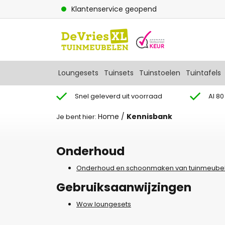
Klantenservice geopend
Loungesets
Tuinsets
Tuinstoelen
Tuintafels
Snel geleverd uit voorraad
Al 80
Home
/
Kennisbank
Je bent hier:
Onderhoud
Onderhoud en schoonmaken van tuinmeube
Gebruiksaanwijzingen
Wow loungesets