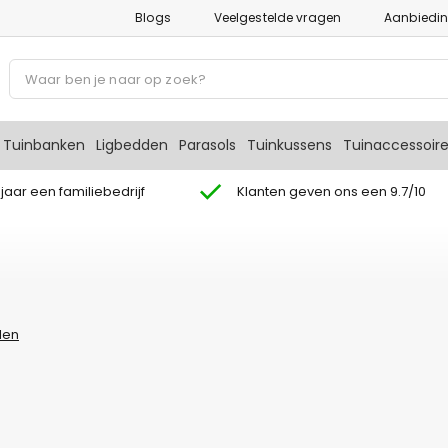
Blogs
Veelgestelde vragen
Aanbiedi
P
r
o
d
Tuinbanken
Ligbedden
Parasols
Tuinkussens
Tuinaccessoir
u
c
 jaar een familiebedrijf
Klanten geven ons een 9.7/10
t
e
n
z
o
e
len
k
e
n