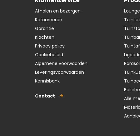
Klantenservice
Prod
Afhalen en bezorgen
Lounge
Retourneren
Tuinse
Garantie
Tuinst
Klachten
Tuinba
Privacy policy
Tuintaf
Cookiebeleid
Ligbedd
Algemene voorwaarden
Parasol
Leveringsvoorwaarden
Tuinku
Kennisbank
Tuinac
Besch
Contact
Alle m
Materi
Aanbie