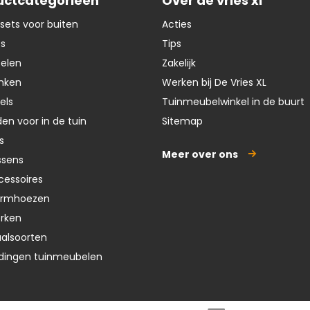
uctcategorieen
Over de vries xl
e
f
sets voor buiten
Acties
ts
Tips
oelen
Zakelijk
nken
Werken bij De Vries XL
els
Tuinmeubelwinkel in de buurt
en voor in de tuin
Sitemap
s
Meer over ons
ssens
cessoires
ermhoezen
erken
aalsoorten
dingen tuinmeubelen