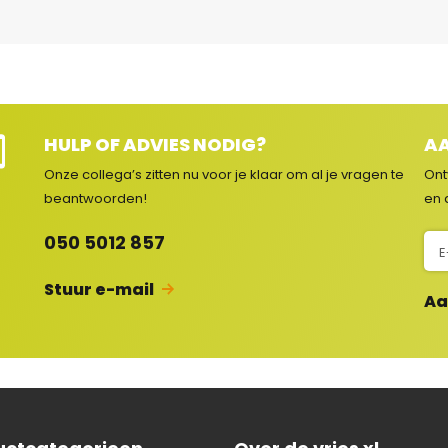
HULP OF ADVIES NODIG?
AA
Onze collega’s zitten nu voor je klaar om al je vragen
te
Ont
e
beantwoorden!
en 
c
N
050 5012 857
i
e
Stuur e-mail
Aa
u
w
s
b
r
i