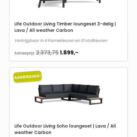
Life Outdoor Living Timber loungeset 3-delig |
Lava / All weather Carbon
Verkrijgbaar in 4 framekleuren en 10 stofkleuren
O
H
2.373,75
1.899,-
Adviesprijs
o
u
r
i
s
d
AANBIEDING!
p
i
r
g
o
e
n
p
k
r
e
i
l
j
Life Outdoor Living Soho loungeset | Lava / All
i
s
weather Carbon