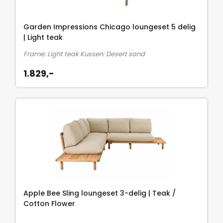
e
i
l
j
Garden Impressions Chicago loungeset 5 delig
i
s
| Light teak
j
i
Frame: Light teak Kussen: Desert sand
k
s
e
:
1.829,-
p
1
r
.
i
6
j
9
s
9
w
,
a
-
s
.
:
2
Apple Bee Sling loungeset 3-delig | Teak /
.
Cotton Flower
1