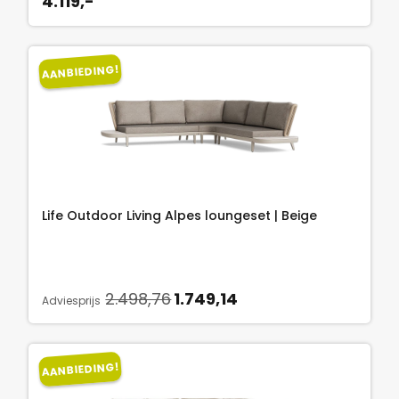
4.119,-
,
-
.
AANBIEDING!
Life Outdoor Living Alpes loungeset | Beige
O
H
2.498,76
1.749,14
Adviesprijs
o
u
r
i
s
d
AANBIEDING!
p
i