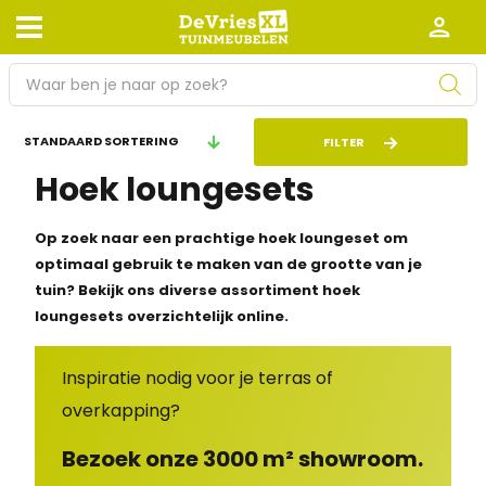
P
r
o
Afhalen en bezorgen
Retourneren
FILTER
d
Hoek loungesets
Garantie
Algemene voorwaarden
u
c
Leveringsvoorwaarden
Kennisbank
t
Op zoek naar een prachtige hoek loungeset om
e
optimaal gebruik te maken van de grootte van je
Zakelijk
Werken bij De Vries XL
n
tuin? Bekijk ons diverse assortiment hoek
z
loungesets overzichtelijk online.
Tuinmeubelwinkel in de buurt
o
e
Inspiratie nodig voor je terras of
k
overkapping?
e
n
Bezoek onze 3000 m² showroom.