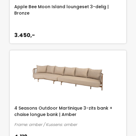
l
j
2
Apple Bee Moon Island loungeset 3-delig |
i
s
.
Bronze
j
i
4
k
s
9
e
:
3.450,-
8
p
1
,
r
.
-
i
9
.
j
9
s
9
w
,
a
-
s
.
:
2
4 Seasons Outdoor Martinique 3-zits bank +
.
chaise longue bank | Amber
4
Frame: amber / Kussens: amber
9
8