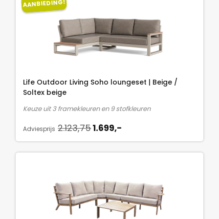
AANBIEDING!
j
4
.
s
9
w
,
a
-
s
.
:
2
Life Outdoor Living Soho loungeset | Beige /
.
Soltex beige
8
Keuze uit 3 framekleuren en 9 stofkleuren
1
O
H
2.123,75
1.699,-
1
Adviesprijs
o
u
,
r
i
2
s
d
5
p
i
.
r
g
o
e
n
p
k
r