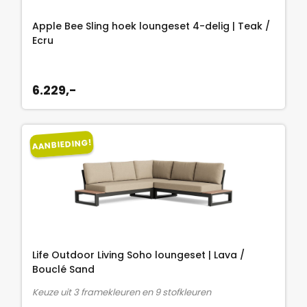
e
i
l
j
Apple Bee Sling hoek loungeset 4-delig | Teak /
i
s
Ecru
j
i
k
s
e
:
6.229,-
p
1
r
.
i
2
AANBIEDING!
j
7
s
4
w
,
a
-
s
.
:
1
Life Outdoor Living Soho loungeset | Lava /
.
Bouclé Sand
4
Keuze uit 3 framekleuren en 9 stofkleuren
9