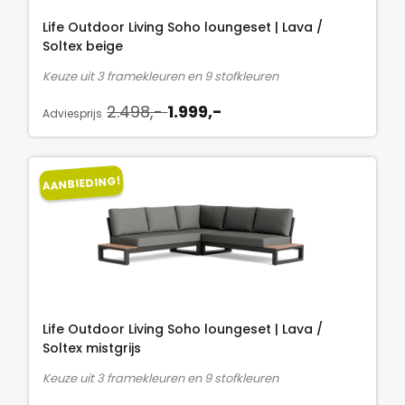
:
l
j
2
Life Outdoor Living Soho loungeset | Lava /
i
s
.
Soltex beige
j
i
4
Keuze uit 3 framekleuren en 9 stofkleuren
k
s
9
O
H
e
:
2.498,-
1.999,-
8
Adviesprijs
o
u
p
1
,
r
i
r
.
-
s
d
i
9
.
AANBIEDING!
p
i
j
9
r
g
s
9
o
e
w
,
n
p
a
-
k
r
s
.
e
i
:
l
j
2
Life Outdoor Living Soho loungeset | Lava /
i
s
.
Soltex mistgrijs
j
i
4
Keuze uit 3 framekleuren en 9 stofkleuren
k
s
9