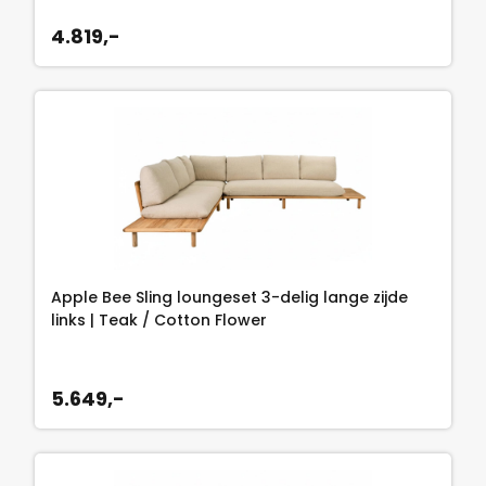
2
4.819,-
3
,
7
5
.
Apple Bee Sling loungeset 3-delig lange zijde
links | Teak / Cotton Flower
5.649,-