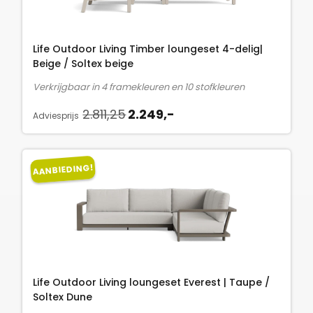
k
r
s
.
e
i
:
l
j
2
Life Outdoor Living Timber loungeset 4-delig|
i
s
.
Beige / Soltex beige
j
i
8
Verkrijgbaar in 4 framekleuren en 10 stofkleuren
k
s
1
O
H
e
:
2.811,25
2.249,-
1
Adviesprijs
o
u
p
2
,
r
i
r
.
2
s
d
i
2
5
AANBIEDING!
p
i
j
4
.
r
g
s
9
o
e
w
,
n
p
a
-
k
r
s
.
e
i
:
l
j
2
Life Outdoor Living loungeset Everest | Taupe /
i
s
.
Soltex Dune
j
i
8