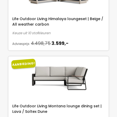
k
r
s
.
e
i
:
l
j
6
Life Outdoor Living Himalaya loungeset | Beige /
i
s
.
All weather carbon
j
i
2
Keuze uit 10 stofkleuren
k
s
4
O
H
e
:
4.498,75
3.599,-
8
Adviesprijs
o
u
p
3
,
r
i
r
.
7
s
d
i
5
5
AANBIEDING!
p
i
j
9
.
r
g
s
9
o
e
w
,
n
p
a
-
k
r
s
.
e
i
:
l
j
4
Life Outdoor Living Montana lounge dining set |
i
s
.
Lava / Soltex Dune
j
i