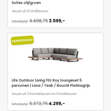
i
s
.
Soltex olijfgroen
j
i
6
Keuze uit 10 stofkleuren
k
s
2
O
H
e
:
4.498,75
3.599,-
3
Adviesprijs
o
u
p
1
,
r
i
r
.
7
s
d
i
2
5
AANBIEDING!
p
i
j
9
.
r
g
s
9
o
e
w
,
n
p
a
-
k
r
s
.
e
i
:
l
j
1
Life Outdoor Living Fitz Roy loungeset 5
i
s
.
personen | Lava / Teak / Bouclé Platinagrijs
j
i
6
Keuze uit 3 framekleuren en 9 stofkleuren
k
s
2
O
H
e
:
5.373,75
4.299,-
3
Adviesprijs
o
u
p
3
,