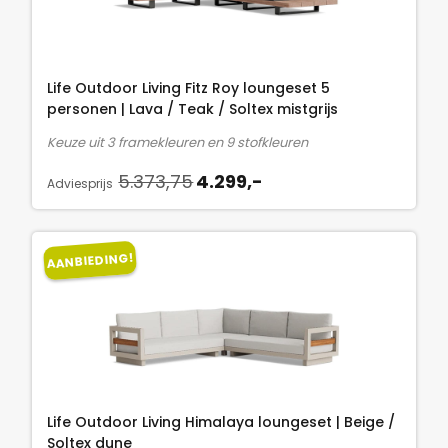
n
p
a
-
k
r
s
.
e
i
:
l
j
4
Life Outdoor Living Fitz Roy loungeset 5
i
s
.
personen | Lava / Teak / Soltex mistgrijs
j
i
4
Keuze uit 3 framekleuren en 9 stofkleuren
k
s
9
O
H
e
:
5.373,75
4.299,-
8
Adviesprijs
o
u
p
3
,
r
i
r
.
7
s
d
i
5
5
AANBIEDING!
p
i
j
9
.
r
g
s
9
o
e
w
,
n
p
a
-
k
r
s
.
e
i
:
l
j
4
Life Outdoor Living Himalaya loungeset | Beige /
i
s
.
Soltex dune