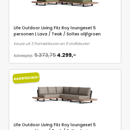
n
p
a
-
k
r
s
.
e
i
:
l
j
5
Life Outdoor Living Fitz Roy loungeset 5
i
s
.
personen | Lava / Teak / Soltex olijfgroen
j
i
3
Keuze uit 3 framekleuren en 9 stofkleuren
k
s
7
O
H
e
:
5.373,75
4.299,-
3
Adviesprijs
o
u
p
4
,
r
i
r
.
7
s
d
i
2
5
AANBIEDING!
p
i
j
9
.
r
g
s
9
o
e
w
,
n
p
a
-
k
r
s
.
e
i
:
l
j
5
Life Outdoor Living Fitz Roy loungeset 5
i
s