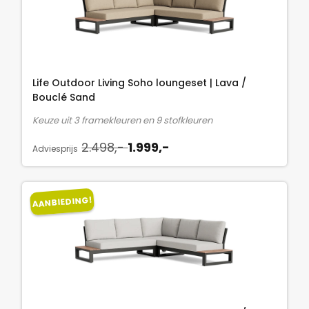
Life Outdoor Living Soho loungeset | Lava /
Bouclé Sand
Keuze uit 3 framekleuren en 9 stofkleuren
O
H
2.498,-
1.999,-
Adviesprijs
o
u
r
i
s
d
AANBIEDING!
p
i
r
g
o
e
n
p
k
r
e
i
l
j