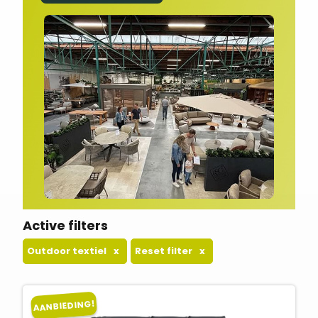
Active filters
Outdoor textiel
x
Reset filter
x
AANBIEDING!