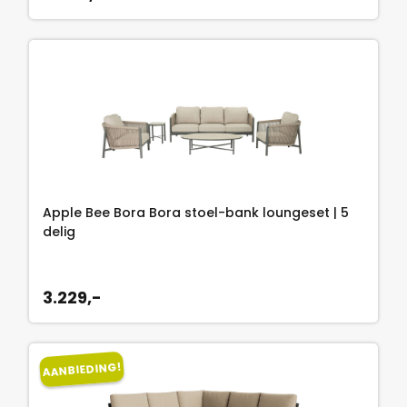
p
1
,
r
.
2
i
6
5
j
9
.
s
9
w
,
a
-
s
.
:
2
Apple Bee Bora Bora stoel-bank loungeset | 5
.
delig
1
2
3.229,-
3
,
7
5
AANBIEDING!
.