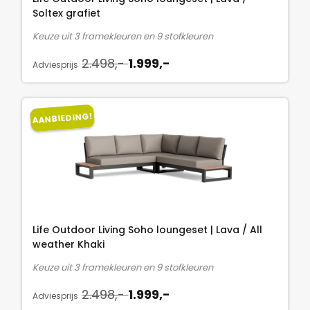
i
s
.
Soltex grafiet
j
i
4
Keuze uit 3 framekleuren en 9 stofkleuren
k
s
9
O
H
e
:
2.498,-
1.999,-
8
Adviesprijs
o
u
p
1
,
r
i
r
.
-
s
d
i
9
.
AANBIEDING!
p
i
j
9
r
g
s
9
o
e
w
,
n
p
a
-
k
r
s
.
e
i
:
l
j
2
Life Outdoor Living Soho loungeset | Lava / All
i
s
.
weather Khaki
j
i
4
Keuze uit 3 framekleuren en 9 stofkleuren
k
s
9
O
H
e
:
2.498,-
1.999,-
8
Adviesprijs
o
u
p
1
,