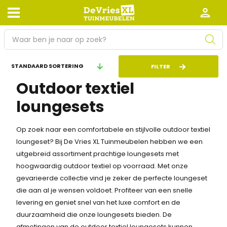
P
r
o
Afhalen en bezorgen
Retourneren
FILTER
d
Outdoor textiel
Garantie
Algemene voorwaarden
u
c
loungesets
Leveringsvoorwaarden
Kennisbank
t
e
Zakelijk
Werken bij De Vries XL
Op zoek naar een comfortabele en stijlvolle outdoor textiel
n
loungeset? Bij De Vries XL Tuinmeubelen hebben we een
z
Tuinmeubelwinkel in de buurt
uitgebreid assortiment prachtige loungesets met
o
hoogwaardig outdoor textiel op voorraad. Met onze
e
gevarieerde collectie vind je zeker de perfecte loungeset
k
die aan al je wensen voldoet. Profiteer van een snelle
e
levering en geniet snel van het luxe comfort en de
n
duurzaamheid die onze loungesets bieden. De
afmetingen van de outdoor textiel loungesets kunnen