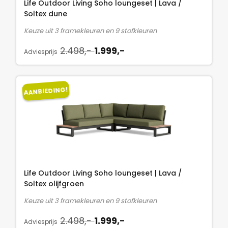
Life Outdoor Living Soho loungeset | Lava /
i
s
Soltex dune
j
i
Keuze uit 3 framekleuren en 9 stofkleuren
k
s
O
H
e
:
2.498,-
1.999,-
Adviesprijs
o
u
p
1
r
i
r
.
s
d
i
9
AANBIEDING!
p
i
j
9
r
g
s
9
o
e
w
,
n
p
a
-
k
r
s
.
e
i
:
l
j
2
Life Outdoor Living Soho loungeset | Lava /
i
s
.
Soltex olijfgroen
j
i
4
Keuze uit 3 framekleuren en 9 stofkleuren
k
s
9
O
H
e
:
2.498,-
1.999,-
8
Adviesprijs