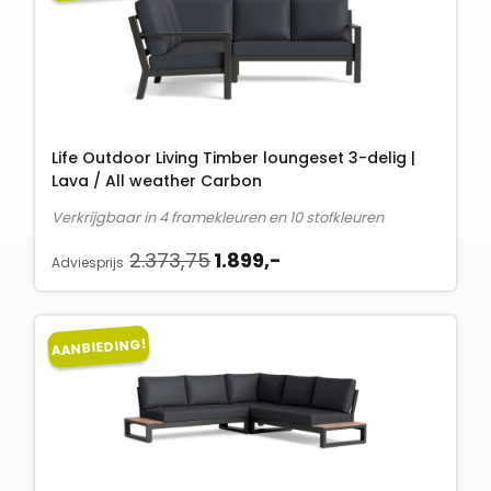
Life Outdoor Living Timber loungeset 3-delig |
Lava / All weather Carbon
Verkrijgbaar in 4 framekleuren en 10 stofkleuren
O
H
2.373,75
1.899,-
Adviesprijs
o
u
r
i
s
d
AANBIEDING!
p
i
r
g
o
e
n
p
k
r
e
i