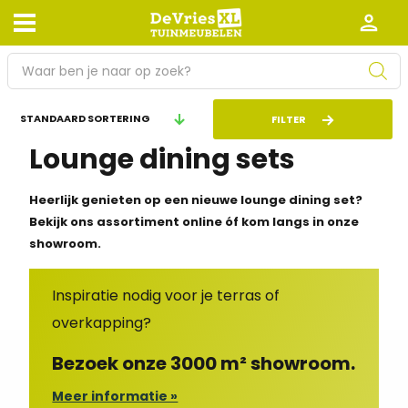
P
r
o
Afhalen en bezorgen
Retourneren
FILTER
d
Lounge dining sets
Garantie
Algemene voorwaarden
u
c
Leveringsvoorwaarden
Kennisbank
t
Heerlijk genieten op een nieuwe lounge dining set?
e
Bekijk ons assortiment online óf kom langs in onze
Zakelijk
Werken bij De Vries XL
n
showroom.
z
Tuinmeubelwinkel in de buurt
o
Inspiratie nodig voor je terras of
e
overkapping?
k
e
Bezoek onze 3000 m² showroom.
n
Meer informatie »