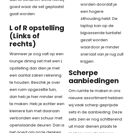
worden doordat je
goed waar de set geplaatst
een hogere
gaat worden.
zithouding hebt. De
laptop kan op de
L of R opstelling
bijpassende tuintafel
(Links of
gezet worden
rechts)
waardoor je minder
Wanneer je oog valt op een
snel last van je rug zult
lounge dining set met een L
krijgen.
opstelling dan dien je met
Scherpe
een aantal zaken rekening
aanbiedingen
te houden. Beschik je over
een ruim opgezette tuin,
Om ruimte te maken in ons
dan heb je hier minder snel
nieuwe assortiment hebben
te maken. Heb je echter een
wij vaak scherp geprijsde
kleinere tuin met daaraan
sets in de aanbieding. Deze
verbonden een schuur met
sets zien er nog schitterend
openslaande deuren. Dan is
uit maar dienen plaats te
het goed om na te denken