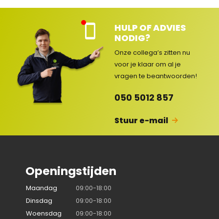
HULP OF ADVIES
Kla
NODIG?
nte
nse
Onze collega’s zitten nu
rvic
voor je klaar om al je
e
vragen
te beantwoorden!
ges
lot
050 5012 857
en
Stuur e-mail
Openingstijden
Maandag
09:00-18:00
Dinsdag
09:00-18:00
Woensdag
09:00-18:00