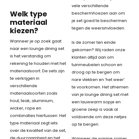
vele verschillende
Welk type
beschermhoezen aan om
materiaal
je set goed te beschermen
tegen de weersinvloeden.
kiezen?
Wanneer je op zoek gaat
Is de zomer ten einde
naar een lounge dining set
gekomen? Wij raden onze
is het verstandig om
klanten altijd aan om
rekening te houden met het
tuinmeubelen schoon en
materiaalsoort. De sets zijn
droog op te bergen om
te verkrijgen in
nare vlekken en ‘het weer’
verschillende
te voorkomen. Het afnemen
materiaalsoorten zoals
van je lounge dining set met
hout, teak, aluminium,
een lauwwarm sopje en
wicker, rope en
groene zeep is vaak al
combinaties hiertussen. Het
voldoende om deze netjes
type materiaal zegt iets
op te bergen.
over de kwaliteit van de set,
de duurzaamheid en het
Wanneer de warme zomer