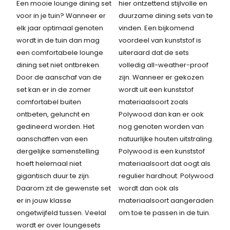
:
Een mooie lounge dining set
hier ontzettend stijlvolle en
l
j
3
voor in je tuin? Wanneer er
duurzame dining sets van te
i
s
.
elk jaar optimaal genoten
vinden. Een bijkomend
j
i
1
wordt in de tuin dan mag
voordeel van kunststof is
k
s
2
een comfortabele lounge
uiteraard dat de sets
e
:
3
dining set niet ontbreken.
volledig all-weather-proof
p
2
,
Door de aanschaf van de
zijn. Wanneer er gekozen
r
.
7
set kan er in de zomer
wordt uit een kunststof
i
4
5
comfortabel buiten
materiaalsoort zoals
j
9
.
ontbeten, geluncht
en
Polywood dan kan er ook
s
9
gedineerd worden. Het
nog genoten worden van
w
,
aanschaffen van een
natuurlijke houten uitstraling.
a
-
dergelijke samenstelling
Polywood is een kunststof
s
.
hoeft helemaal niet
materiaalsoort dat oogt als
:
gigantisch duur te zijn.
regulier hardhout. Polywood
3
Daarom zit de gewenste set
wordt dan ook als
.
er in jouw klasse
materiaalsoort aangeraden
1
ongetwijfeld tussen. Veelal
om toe te passen in de tuin.
2
wordt er over loungesets