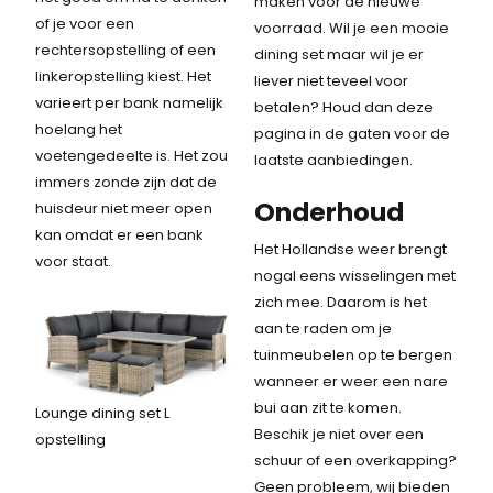
maken voor de nieuwe
of je voor een
voorraad. Wil je een mooie
rechtersopstelling of een
dining set maar wil je er
linkeropstelling kiest. Het
liever niet teveel voor
varieert per bank namelijk
betalen? Houd dan deze
hoelang het
pagina in de gaten voor de
voetengedeelte is. Het zou
laatste aanbiedingen.
immers zonde zijn dat de
Onderhoud
huisdeur niet meer open
kan omdat er een bank
Het Hollandse weer brengt
voor staat.
nogal eens wisselingen met
zich mee. Daarom is het
aan te raden om je
tuinmeubelen op te bergen
wanneer er weer een nare
bui aan zit te komen.
Lounge dining set L
Beschik je niet over een
opstelling
schuur of een overkapping?
Geen probleem, wij bieden