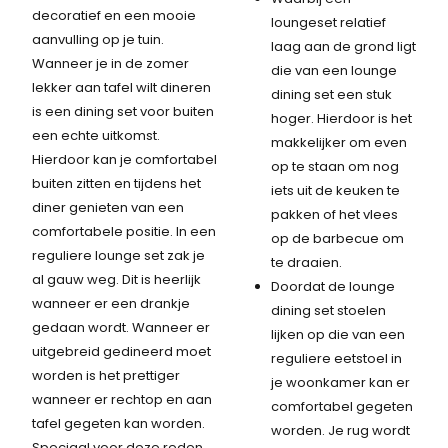
decoratief en een mooie
loungeset relatief
aanvulling op je tuin.
laag aan de grond ligt
Wanneer je in de zomer
die van een lounge
lekker aan tafel wilt dineren
dining set een stuk
is een dining set voor buiten
hoger. Hierdoor is het
een echte uitkomst.
makkelijker om even
Hierdoor kan je comfortabel
op te staan om nog
buiten zitten en tijdens het
iets uit de keuken te
diner genieten van een
pakken of het vlees
comfortabele positie. In een
op de barbecue om
reguliere lounge set zak je
te draaien.
al gauw weg. Dit is heerlijk
Doordat de lounge
wanneer er een drankje
dining set stoelen
gedaan wordt. Wanneer er
lijken op die van een
uitgebreid gedineerd moet
reguliere eetstoel in
worden is het prettiger
je woonkamer kan er
wanneer er rechtop en aan
comfortabel gegeten
tafel gegeten kan worden.
worden. Je rug wordt
Speciaal voor deze reden