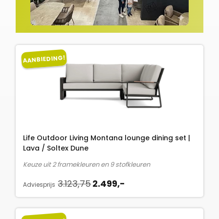
AANBIEDING!
Life Outdoor Living Montana lounge dining set |
Lava / Soltex Dune
Keuze uit 2 framekleuren en 9 stofkleuren
O
H
3.123,75
2.499,-
Adviesprijs
o
u
r
i
s
d