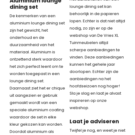
Aluminium lounge
dining set
lounge dining set kan
behoorlijk in de papieren
De kenmerken van een
lopen. Echter is dat niet altijd
aluminium lounge dining set
nodig, zo zijn er op de
zijn het gewicht, het
webshop van De Vries XL
onderhoud en de
Tuinmeubelen altijd
duurzaamheid van het
scherpe aanbiedingen te
materiaal. Aluminium is
vinden. Deze aanbiedingen
ontzettend sterk waardoor
kunnen het gehele jaar
het zich perfect leent om te
doorlopen. Echter zijn de
worden toegepast in een
aanbiedingen na het
lounge dining set.
hoofdseizoen nog hoger!
Daarnaast ziet het er chique
Sla je slag en laat je alvast
uit aangezien er gebruik
inspireren op onze
gemaakt wordt van een
webshop.
speciale aluminium coating
waardoor de set in elke
Laat je adviseren
kleur gekozen kan worden.
Twijfel je nog, en weet je niet
Doordat aluminium als