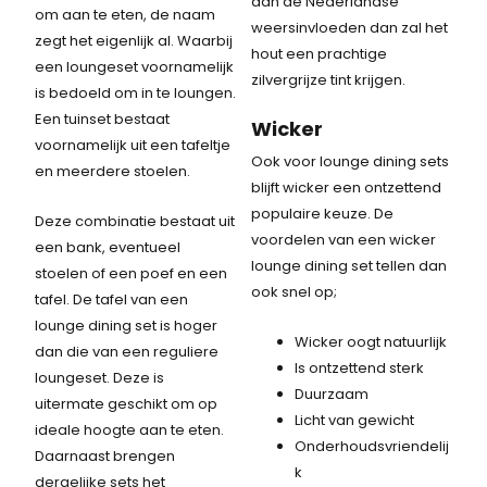
aan de Nederlandse
om aan te eten, de naam
weersinvloeden dan zal het
zegt het eigenlijk al. Waarbij
hout een prachtige
een loungeset voornamelijk
zilvergrijze tint krijgen.
is bedoeld om in te loungen.
Een tuinset bestaat
Wicker
voornamelijk uit een tafeltje
Ook voor lounge dining sets
en meerdere stoelen.
blijft wicker een ontzettend
populaire keuze. De
Deze combinatie bestaat uit
voordelen van een wicker
een bank, eventueel
lounge dining set tellen dan
stoelen of een poef en een
ook snel op;
tafel. De tafel van een
lounge dining set is hoger
Wicker oogt natuurlijk
dan die van een reguliere
Is ontzettend sterk
loungeset. Deze is
Duurzaam
uitermate geschikt om op
Licht van gewicht
ideale hoogte aan te eten.
Onderhoudsvriendelij
Daarnaast brengen
k
dergelijke sets het