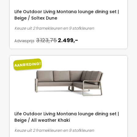
e
i
:
l
j
3
Life Outdoor Living Montana lounge dining set |
i
s
.
Beige / Soltex Dune
j
i
1
Keuze uit 2 framekleuren en 9 stofkleuren
k
s
2
O
H
e
:
3.123,75
2.499,-
3
Adviesprijs
o
u
p
2
,
r
i
r
.
7
s
d
i
4
5
AANBIEDING!
p
i
j
9
.
r
g
s
9
o
e
w
,
n
p
a
-
k
r
s
.
e
i
:
l
j
3
Life Outdoor Living Montana lounge dining set |
i
s
.
Beige / All weather Khaki
j
i
1
Keuze uit 2 framekleuren en 9 stofkleuren
k
s
2