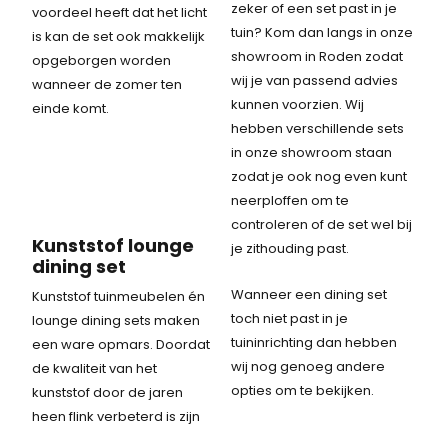
zeker of een set past in je
voordeel heeft dat het licht
tuin? Kom dan langs in onze
is kan de set ook makkelijk
showroom in Roden zodat
opgeborgen worden
wij je van passend advies
wanneer de zomer ten
kunnen voorzien. Wij
einde komt.
hebben verschillende sets
in onze showroom staan
zodat je ook nog even kunt
neerploffen om te
controleren of de set wel bij
Kunststof lounge
je zithouding past.
dining set
Wanneer een dining set
Kunststof tuinmeubelen én
toch niet past in je
lounge dining sets maken
tuininrichting dan hebben
een ware opmars. Doordat
wij nog genoeg andere
de kwaliteit van het
opties om te bekijken.
kunststof door de jaren
heen flink verbeterd is zijn