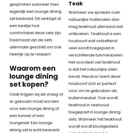
3
Teak
gesproken wanneer men
,
eigenlijk een lounge dining
Wanneer we spreken over
7
set bedoeld. Dit verklapt al
natuurlijke materialen dan
5
een beetje hoe
mag teakhout uiteraard niet
.
comfortabel deze sets zijn.
ontbreken. Teakhout is een
Daarnaast zijn de sets
houtsoort wat ontzettend
uitermate geschikt om ook
veel wordt toegepast in
heerlijk op te relaxen!
verschillende tuinmeubelen.
Het voordeel van teakhout
Waarom een
is dat het natuurlijke oliën
lounge dining
bevat. Hierdoor leent deze
set kopen?
houtsoort zich er perfect
voor om te gebruiken als
Vaak krijgen wij de vraag of
buitenmeubel. Ook wordt
er gekozen moet worden
teakhout in veelvoud
voor een lounge dining of
toegepast in lounge dining
een tuinset of een
sets. Wanneer het teakhout
loungeset. Een lounge
wordt wordt blootgesteld
dining set is echt bedoeld