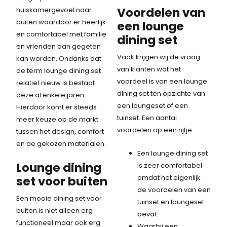
Voordelen van
huiskamergevoel naar
buiten waardoor er heerlijk
een lounge
en comfortabel met familie
dining set
en vrienden aan gegeten
Vaak krijgen wij de vraag
kan worden. Ondanks dat
van klanten wat het
de term lounge dining set
voordeel is van een lounge
relatief nieuw is bestaat
dining set ten opzichte van
deze al enkele jaren.
een loungeset of een
Hierdoor komt er steeds
tuinset. Een aantal
meer keuze op de markt
voordelen op een rijtje:
tussen het design, comfort
en de gekozen materialen.
Een lounge dining set
Lounge dining
is zeer comfortabel
omdat het eigenlijk
set voor buiten
de voordelen van een
Een mooie dining set voor
tuinset en loungeset
buiten is niet alleen erg
bevat.
functioneel maar ook erg
Waarbij een