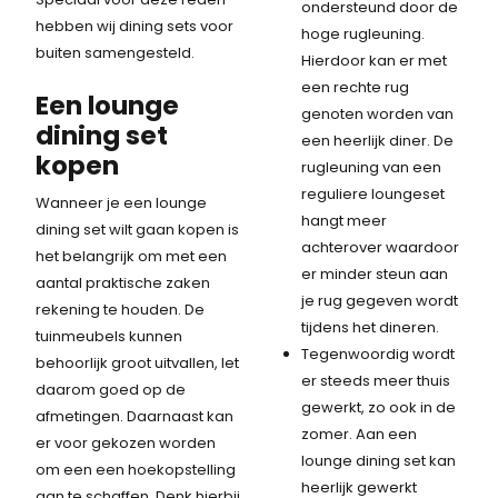
ondersteund door de
hebben wij dining sets voor
hoge rugleuning.
buiten samengesteld.
Hierdoor kan er met
een rechte rug
Een lounge
genoten worden van
dining set
een heerlijk diner. De
kopen
rugleuning van een
reguliere loungeset
Wanneer je een lounge
hangt meer
dining set wilt gaan kopen is
achterover waardoor
het belangrijk om met een
er minder steun aan
aantal praktische zaken
je rug gegeven wordt
rekening te houden. De
tijdens het dineren.
tuinmeubels kunnen
Tegenwoordig wordt
behoorlijk groot uitvallen, let
er steeds meer thuis
daarom goed op de
gewerkt, zo ook in de
afmetingen. Daarnaast kan
zomer. Aan een
er voor gekozen worden
lounge dining set kan
om een een hoekopstelling
heerlijk gewerkt
aan te schaffen. Denk hierbij