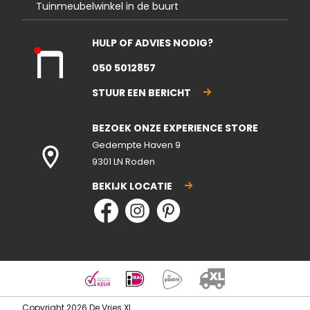
Tuinmeubelwinkel in de buurt
HULP OF ADVIES NODIG?
Kla
050 5012857
nte
nse
STUUR EEN BERICHT
rvic
e
BEZOEK ONZE EXPERIENCE STORE
gesl
ote
Gedempte Haven 9
n
9301 LN Roden
BEKIJK LOCATIE
Copyright 2026 De Vries XL