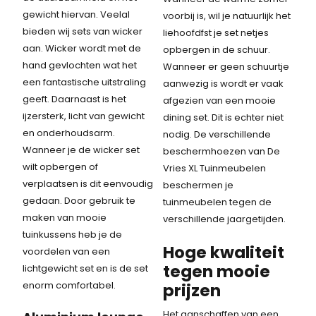
gewicht hiervan. Veelal
voorbij is, wil je natuurlijk het
bieden wij sets van wicker
liehoofdfst je set netjes
aan. Wicker wordt met de
opbergen in de schuur.
hand gevlochten wat het
Wanneer er geen schuurtje
een fantastische uitstraling
aanwezig is wordt er vaak
geeft. Daarnaast is het
afgezien van een mooie
ijzersterk, licht van gewicht
dining set. Dit is echter niet
en onderhoudsarm.
nodig. De verschillende
Wanneer je de wicker set
beschermhoezen van De
wilt opbergen of
Vries XL Tuinmeubelen
verplaatsen is dit eenvoudig
beschermen je
gedaan. Door gebruik te
tuinmeubelen tegen de
maken van mooie
verschillende jaargetijden.
tuinkussens heb je de
Hoge kwaliteit
voordelen van een
tegen mooie
lichtgewicht set en is de set
enorm comfortabel.
prijzen
Het aanschaffen van een