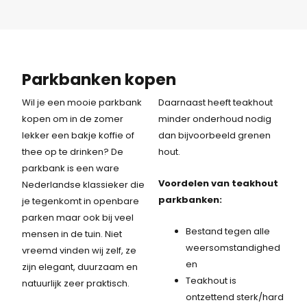
Parkbanken kopen
Wil je een mooie parkbank
Daarnaast heeft teakhout
kopen om in de zomer
minder onderhoud nodig
lekker een bakje koffie of
dan bijvoorbeeld grenen
thee op te drinken? De
hout.
parkbank is een ware
Voordelen van teakhout
Nederlandse klassieker die
parkbanken:
je tegenkomt in openbare
parken maar ook bij veel
Bestand tegen alle
mensen in de tuin. Niet
weersomstandighed
vreemd vinden wij zelf, ze
en
zijn elegant, duurzaam en
Teakhout is
natuurlijk zeer praktisch.
ontzettend sterk/hard