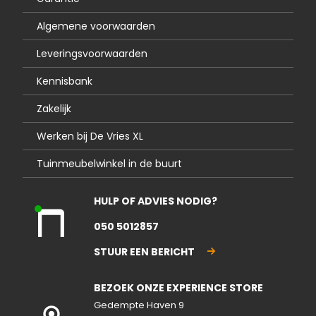
Algemene voorwaarden
Leveringsvoorwaarden
Kennisbank
Zakelijk
Werken bij De Vries XL
Tuinmeubelwinkel in de buurt
HULP OF ADVIES NODIG?
Kla
050 5012857
nte
nse
STUUR EEN BERICHT
rvic
e
BEZOEK ONZE EXPERIENCE STORE
geo
pen
Gedempte Haven 9
d