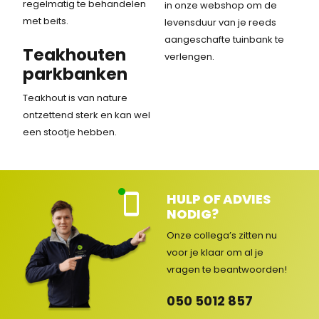
regelmatig te behandelen
in onze webshop om de
met beits.
levensduur van je reeds
aangeschafte tuinbank te
Teakhouten
verlengen.
parkbanken
Teakhout is van nature
ontzettend sterk en kan wel
een stootje hebben.
HULP OF ADVIES
Kla
NODIG?
nte
nse
Onze collega’s zitten nu
rvic
voor je klaar om al je
e
vragen
te beantwoorden!
ge
op
050 5012 857
en
d