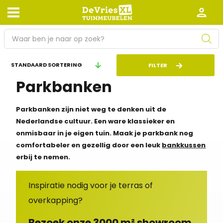
P
r
o
Afhalen en bezorgen
Retourneren
FILTER
d
Parkbanken
Garantie
Algemene voorwaarden
u
c
Leveringsvoorwaarden
Kennisbank
t
Parkbanken zijn niet weg te denken uit de
e
Nederlandse cultuur. Een ware klassieker en
Zakelijk
Werken bij De Vries XL
n
onmisbaar in je eigen tuin. Maak je parkbank nog
z
comfortabeler en gezellig door een leuk
bankkussen
Tuinmeubelwinkel in de buurt
o
erbij te nemen.
e
k
Inspiratie nodig voor je terras of
e
overkapping?
n
Bezoek onze 3000 m² showroom.