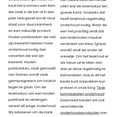
hout het is immers een item
oliën wat de levensduur ten
die vaak in de tuin of in een
goede komt. Ondanks dat
park neergezet wordt. Hout
heeft teakhout regelmatig
staat voor duurzaamheid
onderhoud nodig. Waar de
en een natuurlijk product.
een het prachtig vindt dat
Houten parkbanken die niet
een teakhouten meubel
zijn bewerkt hebben meer
verandert van kleur (grijzer
onderhoud nodig dan
wordt) vindt de ander dit
varianten die wel zijn
vreselijk. Om het teakhout er
bewerkt. Houten
als nieuw uit te laten zien
parkbanken, vaak gemaakt
dien je deze regelmatig te
van Grenen wordt vaak
behandelen. Hoe je dit het
geïmpregneerd om houtrot
beste kunt aanpakken kun
tegen te gaan. Om de
je lezen in onze blog ‘
Teak
levensduur van een houten
tuinmeubelen onderhoud
‘.
parkbank te verlengen
Daarnaast bieden we ook
vereist dit enige onderhoud.
verschillende
Wij adviseren om de bank
onderhoudsproducten
aan