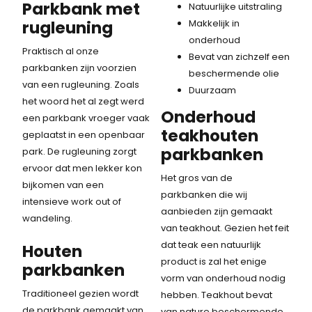
Parkbank met
Natuurlijke uitstraling
rugleuning
Makkelijk in
onderhoud
Praktisch al onze
Bevat van zichzelf een
parkbanken zijn voorzien
beschermende olie
van een rugleuning. Zoals
Duurzaam
het woord het al zegt werd
Onderhoud
een parkbank vroeger vaak
teakhouten
geplaatst in een openbaar
parkbanken
park. De rugleuning zorgt
ervoor dat men lekker kon
Het gros van de
bijkomen van een
parkbanken die wij
intensieve work out of
aanbieden zijn gemaakt
wandeling.
van teakhout. Gezien het feit
dat teak een natuurlijk
Houten
product is zal het enige
parkbanken
vorm van onderhoud nodig
Traditioneel gezien wordt
hebben. Teakhout bevat
de parkbank gemaakt van
van nature beschermende