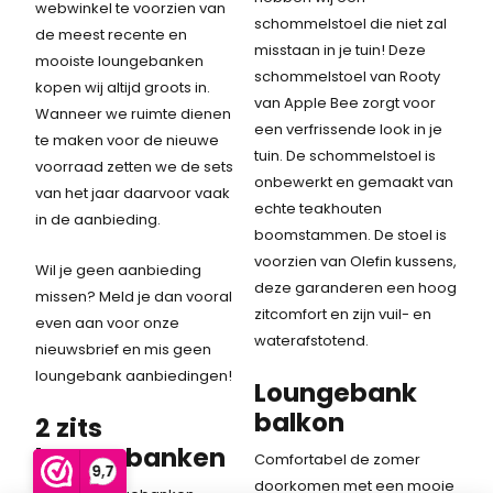
webwinkel te voorzien van
schommelstoel die niet zal
de meest recente en
misstaan in je tuin! Deze
mooiste loungebanken
schommelstoel van Rooty
kopen wij altijd groots in.
van Apple Bee zorgt voor
Wanneer we ruimte dienen
een verfrissende look in je
te maken voor de nieuwe
tuin. De schommelstoel is
voorraad zetten we de sets
onbewerkt en gemaakt van
van het jaar daarvoor vaak
echte teakhouten
in de aanbieding.
boomstammen. De stoel is
voorzien van Olefin kussens,
Wil je geen aanbieding
deze garanderen een hoog
missen? Meld je dan vooral
zitcomfort en zijn vuil- en
even aan voor onze
waterafstotend.
nieuwsbrief en mis geen
loungebank aanbiedingen!
Loungebank
balkon
2 zits
loungebanken
Comfortabel de zomer
doorkomen met een mooie