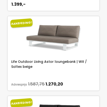
e
:
1.399,-
7
p
1
,
r
.
7
i
2
5
AANBIEDING!
j
7
.
s
0
w
,
a
2
s
0
:
.
1
Life Outdoor Living Astor loungebank | Wit /
.
Soltex beige
5
8
O
H
1.587,75
1.270,20
7
Adviesprijs
o
u
,
r
i
7
s
d
5
AANBIEDING!
p
i
.