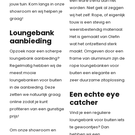
een ware trend aan het
jouw tuin. Kom langs in onze
worden. Niet gek al zeggen
showroom en wij helpen je
wij het zelf. Rope, of eigenlijk
graag!
touw is een stevig en
weersbestendig materiaal.
Loungebank
Het is gemaakt van Olefin
aanbieding
wat het ontzettend sterk
Opzoek naar een scherpe
maakt. Omgeven door een
loungebank aanbieding?
frame van aluminium zijn de
Regelmatig hebben wij de
rope loungebanken voor
meest mooie
buiten een elegante en
loungebanken voor buiten
zeer duurzame zitoplossing.
in de aanbieding. Deze
Een echte eye
zetten we natuurlijk graag
catcher
online zodat je kunt
profiteren van een gunstige
Vind je een reguliere
prijs!
loungebank voor buiten iets
te gewoontjes? Dan
Om onze showroom en
hebben wij een