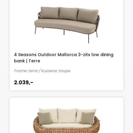
s
d
p
i
r
g
o
e
n
p
k
r
e
i
l
j
4 Seasons Outdoor Mallorca 3-zits low dining
i
s
bank | Terre
j
i
Frame: terre / Kussens: taupe
k
s
e
:
2.039,-
p
7
r
5
i
0
j
,
s
-
w
.
a