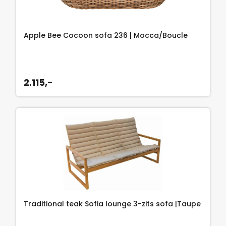
s
:
9
Apple Bee Cocoon sofa 236 | Mocca/Boucle
3
9
,
2.115,-
-
.
Traditional teak Sofia lounge 3-zits sofa |Taupe