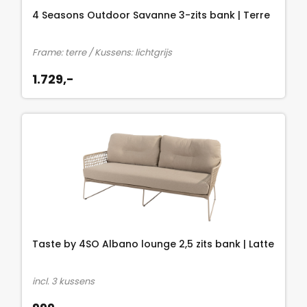
1
4 Seasons Outdoor Savanne 3-zits bank | Terre
.
5
Frame: terre / Kussens: lichtgrijs
8
1.729,-
7
,
7
5
.
Taste by 4SO Albano lounge 2,5 zits bank | Latte
incl. 3 kussens