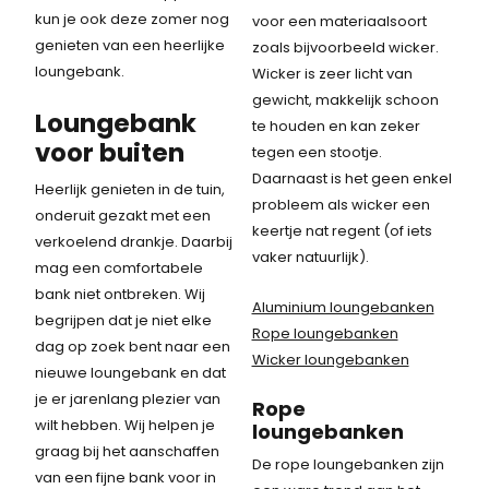
kun je ook deze zomer nog
voor een materiaalsoort
genieten van een heerlijke
zoals bijvoorbeeld wicker.
loungebank.
Wicker is zeer licht van
gewicht, makkelijk schoon
Loungebank
te houden en kan zeker
voor buiten
tegen een stootje.
Daarnaast is het geen enkel
Heerlijk genieten in de tuin,
probleem als wicker een
onderuit gezakt met een
keertje nat regent (of iets
verkoelend drankje. Daarbij
vaker natuurlijk).
mag een comfortabele
bank niet ontbreken. Wij
Aluminium loungebanken
begrijpen dat je niet elke
Rope loungebanken
dag op zoek bent naar een
Wicker loungebanken
nieuwe loungebank en dat
je er jarenlang plezier van
Rope
wilt hebben. Wij helpen je
loungebanken
graag bij het aanschaffen
De rope loungebanken zijn
van een fijne bank voor in