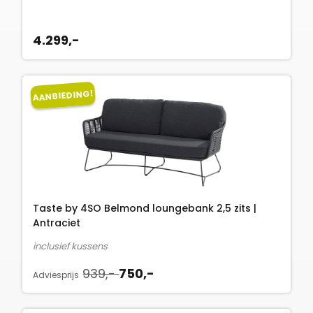
4.299,-
AANBIEDING!
Taste by 4SO Belmond loungebank 2,5 zits |
Antraciet
inclusief kussens
O
H
939,-
750,-
Adviesprijs
o
u
r
i