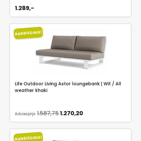
1.289,-
AANBIEDING!
Life Outdoor Living Astor loungebank | Wit / All
weather khaki
O
H
1.587,75
1.270,20
Adviesprijs
o
u
r
i
s
d
AANBIEDING!