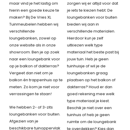
maar vind je het lastig om
zorgen wij er altijd voor dat
hierin een goede keuze te
je iets te kiezen hebt. De
maken? Bij De Vries XL
loungebanken voor buiten
Tuinmeubelen hebben wij
bieden wij aan in
verschillende
verschillende materialen.
loungebanken, zowel op
Hierdoor kun je zelf
onze website als in onze
uitkiezen welk type
showroom. Ben je op zoek
materiaal het beste past bij
naar een loungebank voor
jouw tuin. Heb je geen
op je balkon of dakterras?
tuinhuisje of wil je de
Vergeet dan niet om je
loungebanken graag
balkon én trappenhuis op te
plaatsen op het balkon of
meten. Zo kom je niet voor
dakterras? Houd er dan
verrassingen te staan!
goed rekening mee welk
type materiaal je kiest.
We hebben 2- of 3-zits
Beschik je niet over een
loungebanken voor buiten.
tuinhuis of heb je geen
Afgezien van je
ruimte om de loungebank
beschikbare tuinoppervlak
te overdekken? Kies dan