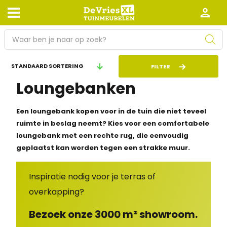
P
r
o
Afhalen en bezorgen
Retourneren
FILTER
d
Loungebanken
Garantie
Algemene voorwaarden
u
c
Leveringsvoorwaarden
Kennisbank
t
Een loungebank kopen voor in de tuin die niet teveel
e
ruimte in beslag neemt? Kies voor een comfortabele
Zakelijk
Werken bij De Vries XL
n
loungebank met een rechte rug, die eenvoudig
z
geplaatst kan worden tegen een strakke muur.
Tuinmeubelwinkel in de buurt
o
e
Inspiratie nodig voor je terras of
k
overkapping?
e
n
Bezoek onze 3000 m² showroom.