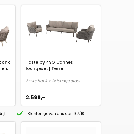
-bank
Taste by 4SO Cannes
els |
loungeset | Terre
3-zits bank + 2x lounge stoel
2.599,-
rijf
Klanten geven ons een 9.7/10