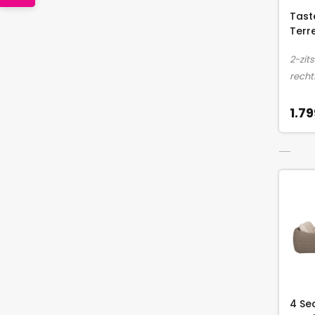
Tast
Terr
2-zit
recht
1.79
4 Se