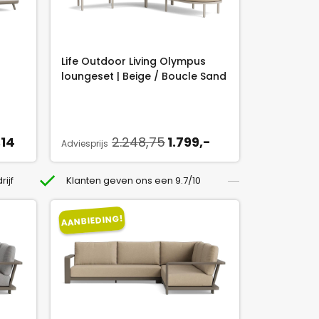
Life Outdoor Living Olympus
loungeset | Beige / Boucle Sand
H
O
H
,14
2.248,75
1.799,-
Adviesprijs
u
o
u
i
r
i
rijf
Klanten geven ons een 9.7/10
d
s
d
i
p
i
AANBIEDING!
g
r
g
e
o
e
p
n
p
r
k
r
i
e
i
j
l
j