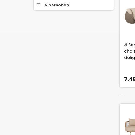
5 personen
4 Se
chai
delig
7.4