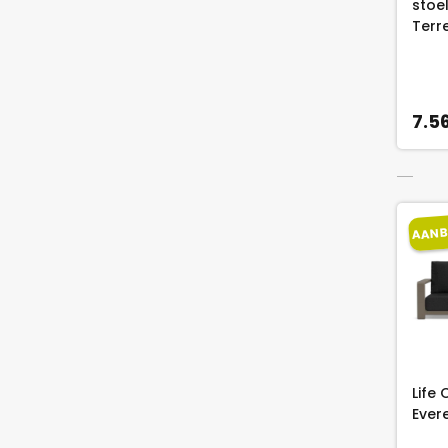
stoe
Terr
7.5
AANB
Life
Evere