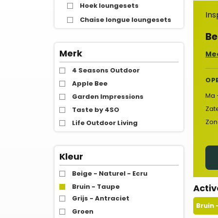
Hoek loungesets
Ins
Chaise longue loungesets
Be
Merk
Mee
4 Seasons Outdoor
OP
Apple Bee
Ma 
Garden Impressions
Zat
Taste by 4SO
Zon
Life Outdoor Living
Kleur
Beige - Naturel - Ecru
Bruin - Taupe
Activ
Grijs - Antraciet
Bruin
Groen