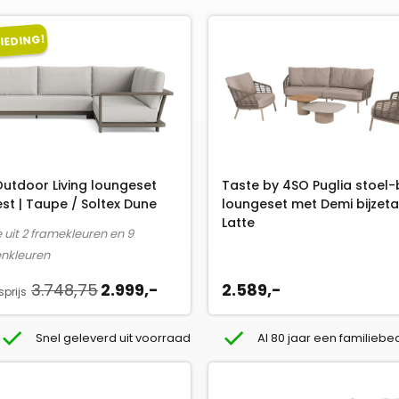
IEDING!
 Outdoor Living loungeset
Taste by 4SO Puglia stoel
est | Taupe / Soltex Dune
loungeset met Demi bijzetaf
Latte
 uit 2 framekleuren en 9
nkleuren
O
H
2.589,-
3.748,75
2.999,-
prijs
o
u
r
i
Snel geleverd uit voorraad
Al 80 jaar een familiebed
s
d
p
i
r
g