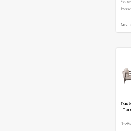
Keuze
kusse
Advies
Tast
| Ter
3-zit