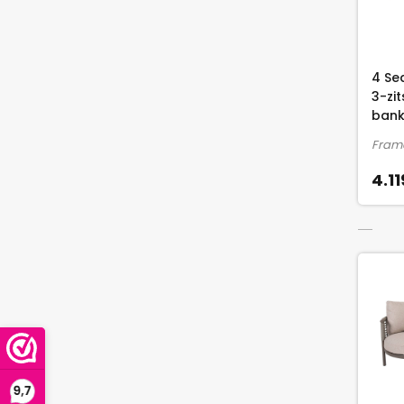
4 Se
3-zi
bank
Frame
4.11