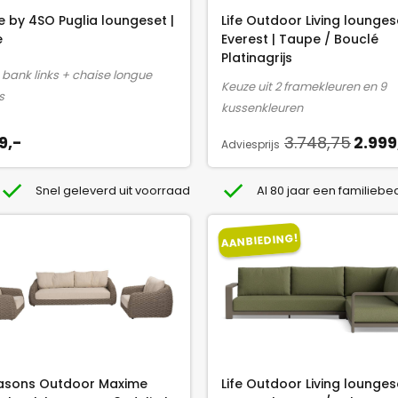
i
e by 4SO Puglia loungeset |
Life Outdoor Living lounges
j
e
Everest | Taupe / Bouclé
k
Platinagrijs
e
s bank links + chaise longue
Keuze uit 2 framekleuren en 9
p
s
kussenkleuren
r
i
O
9,-
3.748,75
2.999
Adviesprijs
j
o
s
r
Snel geleverd uit voorraad
Al 80 jaar een familiebed
w
s
a
p
AANBIEDING!
s
r
:
o
2
n
.
k
4
e
9
l
8
i
asons Outdoor Maxime
Life Outdoor Living lounges
,
j