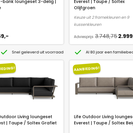
l-bank loungeset 3-delig |
Everest | Taupe / Soltex
7
k
e
Olijfgroen
6
e
Keuze uit 2 framekleuren en 9
.
p
kussenkleuren
r
i
O
69,-
3.748,75
2.999
Adviesprijs
j
o
s
r
Snel geleverd uit voorraad
Al 80 jaar een familiebed
w
s
a
p
IEDING!
AANBIEDING!
s
r
:
o
3
n
.
k
7
e
4
l
8
i
 Outdoor Living loungeset
Life Outdoor Living lounges
,
j
st | Taupe / Soltex Grafiet
Everest | Taupe / Soltex Be
7
k