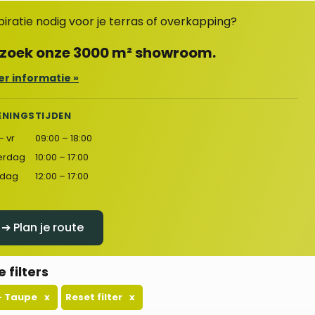
piratie nodig voor je terras of overkapping?
zoek onze 3000 m² showroom.
r informatie »
ENINGSTIJDEN
– vr
09:00 – 18:00
erdag
10:00 – 17:00
dag
12:00 – 17:00
➔ Plan je route
e filters
 - Taupe
x
Reset filter
x