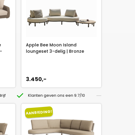
e
Apple Bee Moon Island
-
loungeset 3-delig | Bronze
3.450,-
rijf
Klanten geven ons een 9.7/10
AANBIEDING!