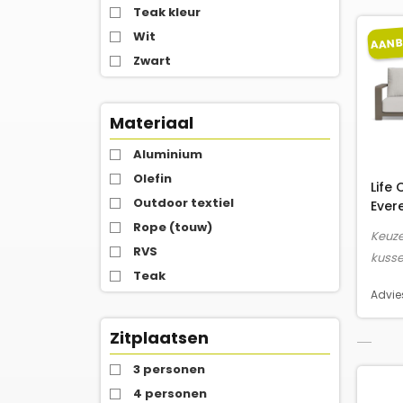
Teak kleur
Wit
AANB
Zwart
Materiaal
Aluminium
Olefin
Life
Outdoor textiel
Ever
Rope (touw)
Keuze
RVS
kusse
Teak
Advies
Zitplaatsen
3 personen
4 personen