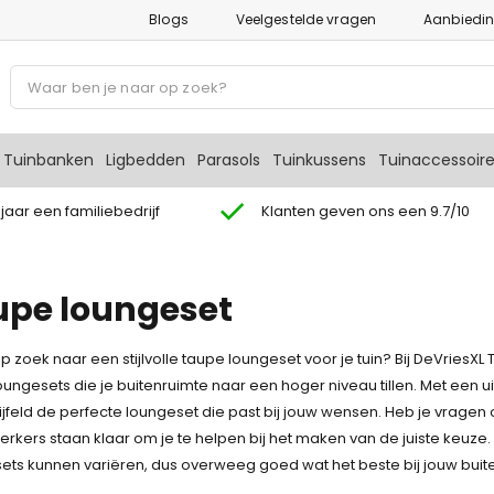
Blogs
Veelgestelde vragen
Aanbiedi
P
r
o
d
Tuinbanken
Ligbedden
Parasols
Tuinkussens
Tuinaccessoir
u
c
 jaar een familiebedrijf
Klanten geven ons een 9.7/10
t
e
n
upe loungeset
z
o
op zoek naar een stijlvolle taupe loungeset voor je tuin? Bij DeVries
e
oungesets die je buitenruimte naar een hoger niveau tillen. Met een u
k
jfeld de perfecte loungeset die past bij jouw wensen. Heb je vrage
e
kers staan klaar om je te helpen bij het maken van de juiste keuze.
n
ets kunnen variëren, dus overweeg goed wat het beste bij jouw buit