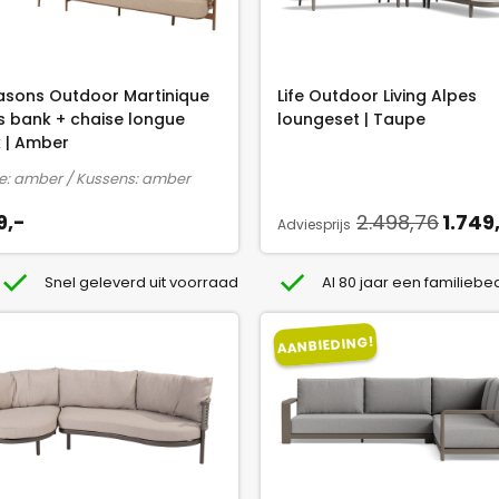
.
7
4
asons Outdoor Martinique
Life Outdoor Living Alpes
8
ts bank + chaise longue
loungeset | Taupe
,
 | Amber
7
: amber / Kussens: amber
5
.
O
2.498,76
1.749
9,-
Adviesprijs
o
r
Snel geleverd uit voorraad
Al 80 jaar een familiebed
s
p
AANBIEDING!
r
o
n
k
e
l