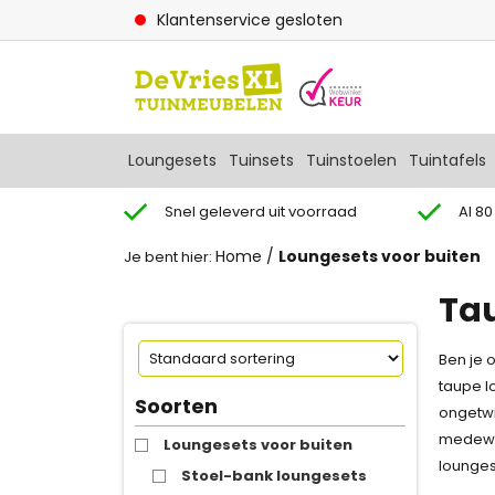
Klantenservice gesloten
Loungesets
Tuinsets
Tuinstoelen
Tuintafels
Snel geleverd uit voorraad
Al 80
Home
/
Loungesets voor buiten
Je bent hier:
Ta
Ben je 
taupe l
Soorten
ongetwi
medewer
Loungesets voor buiten
lounges
Stoel-bank loungesets