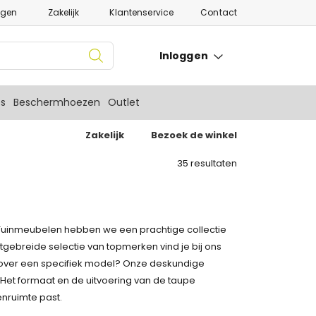
ngen
Zakelijk
Klantenservice
Contact
Inloggen
es
Beschermhoezen
Outlet
Zakelijk
Bezoek de winkel
35
resultaten
XL Tuinmeubelen hebben we een prachtige collectie
itgebreide selectie van topmerken vind je bij ons
n over een specifiek model? Onze deskundige
 Het formaat en de uitvoering van de taupe
enruimte past.