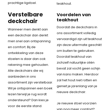
prachtige ligstoel.
teakhout.
Verstelbare
Voordelen van
teakhout
deckchair
Doordat de deckchairs in
Wanneer men denkt aan
ons assortiment volledig
een deckchair dan denkt
vervaardigd zijn uit teakhout
men snel aan ontspanning
zijn deze uitermate geschikt
en comfort. Bij de
om buiten te gebruiken.
ontwikkeling van deze
Doordat teakhout van
stoelen is daar dan ook
zichzelf natuurlijke oliën
rekening mee gehouden.
bevat zal vocht geen schijn
Alle deckchairs die wij
van kans maken. Hierdoor
aanbieden in ons
zal het hout niet rotten en
assortiment zijn verstelbaar.
geniet je jarenlang van je
Wil je ontspannen een boek
nieuwe deckchair.
lezen terwijl je rug wordt
ondersteund? Dan kies je
Je nieuwe stoel voorzien
voor de eerste stand.
van nog meer comfort?