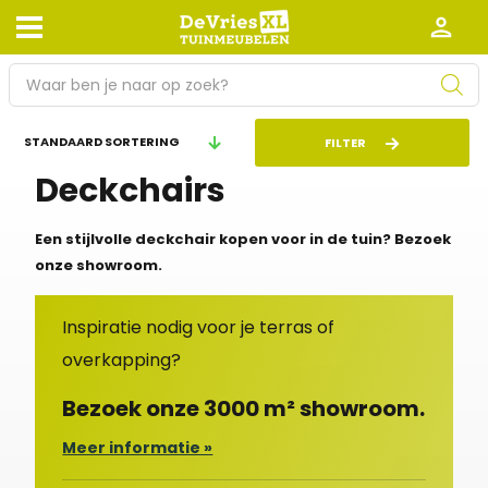
P
r
o
Afhalen en bezorgen
Retourneren
FILTER
d
Deckchairs
Garantie
Algemene voorwaarden
u
c
Leveringsvoorwaarden
Kennisbank
t
Een stijlvolle deckchair kopen voor in de tuin? Bezoek
e
onze showroom.
Zakelijk
Werken bij De Vries XL
n
z
Tuinmeubelwinkel in de buurt
Inspiratie nodig voor je terras of
o
overkapping?
e
k
Bezoek onze 3000 m² showroom.
e
n
Meer informatie »