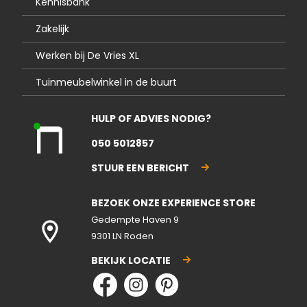
Kennisbank
Zakelijk
Werken bij De Vries XL
Tuinmeubelwinkel in de buurt
HULP OF ADVIES NODIG?
Kla
050 5012857
nte
nse
STUUR EEN BERICHT
rvic
e
BEZOEK ONZE EXPERIENCE STORE
geo
pen
Gedempte Haven 9
d
9301 LN Roden
BEKIJK LOCATIE