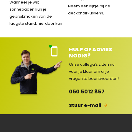
Wanneer je wilt
Neem een kijkje bij de
zonnebaden kun je
deckchairkussens
.
gebruikmaken van de
laagste stand, hierdoor kun
HULP OF ADVIES
Kla
NODIG?
nte
nse
Onze collega’s zitten nu
rvic
voor je klaar om al je
e
vragen
te beantwoorden!
ge
op
050 5012 857
en
d
Stuur e-mail