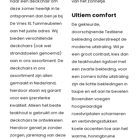
naar een deckchair om
van het zonnetje.
deze zomer heerlijk in te
Ultiem comfort
ontspannen dan ben je bij
De Vries XL Tuinmeubelen
De gekleurde,
aan het juiste adres. Wij
doorschijnende Textilene
bieden verschillende
bekleding onderstreept de
deckchairs (ook wel
moderne uitstraling. Wil je
strandstoelen genoemd)
een groot contrast, kies dan
aan in ons assortiment. De
de teakhouten ligstoel met
deckchairs in ons
een zwarte bekleding, voor
assortiment zijn allen
een zomers lichte uitstraling
gemaakt in Nederland,
zijn de lichte bekledingen in
hierdoor staan wij garant
taupe en wit aan te bevelen.
voor een ijzersterke
Bovendien voegen
kwaliteit. Alleen het beste
hoogwaardige
teakhout is gebruikt om de
roestvrijstalen scharnieren
deckchairs te ontwikkelen.
en verbindingsstukken
Hierdoor geniet je zonder
koele accenten toe aan het
zorgen, jarenlang van deze
warme, honingbruine