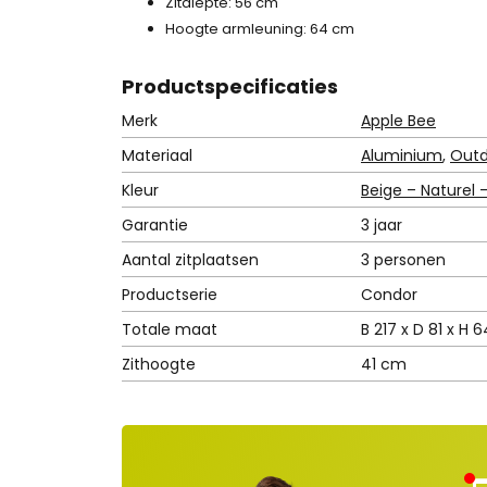
Zitdiepte: 56 cm
Hoogte armleuning: 64 cm
Product
specificaties
Merk
Apple Bee
Materiaal
Aluminium
,
Outd
Kleur
Beige – Naturel 
Garantie
3 jaar
Aantal zitplaatsen
3 personen
Productserie
Condor
Totale maat
B 217 x D 81 x H 
Zithoogte
41 cm