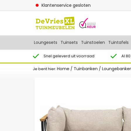
Klantenservice gesloten
Loungesets
Tuinsets
Tuinstoelen
Tuintafels
Snel geleverd uit voorraad
Al 80
Home
/
Tuinbanken
/
Loungebanke
Je bent hier: