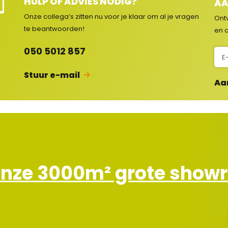
HULP OF ADVIES NODIG?
AA
e
Onze collega’s zitten nu voor je klaar om al je vragen
Ont
e
te beantwoorden!
en a
c
050 5012 857
N
s
i
Stuur e-mail
e
Aa
u
w
s
b
r
i
e
onze 3000m² grote sho
f