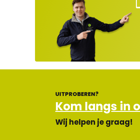
Kla
nt
ns
rvi
e
ge
lot
en
UITPROBEREN?
Kom langs in 
Wij helpen je graag!