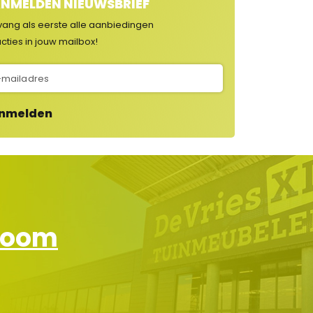
NMELDEN NIEUWSBRIEF
vang als eerste alle aanbiedingen
cties in jouw mailbox!
nmelden
wroom