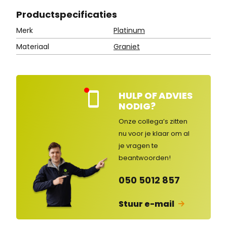
Product
specificaties
Merk
Platinum
Materiaal
Graniet
HULP OF ADVIES
Kla
NODIG?
nte
nse
Onze collega’s zitten
rvic
nu voor je klaar om al
e
je vragen
te
ges
lot
beantwoorden!
en
050 5012 857
Stuur e-mail