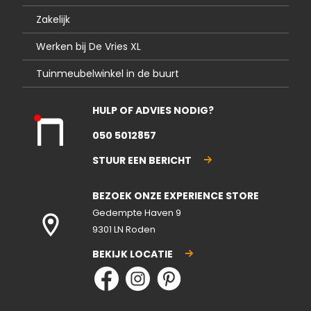
Zakelijk
Werken bij De Vries XL
Tuinmeubelwinkel in de buurt
HULP OF ADVIES NODIG?
Kla
050 5012857
nte
nse
STUUR EEN BERICHT
rvic
e
BEZOEK ONZE EXPERIENCE STORE
gesl
ote
Gedempte Haven 9
n
9301 LN Roden
BEKIJK LOCATIE