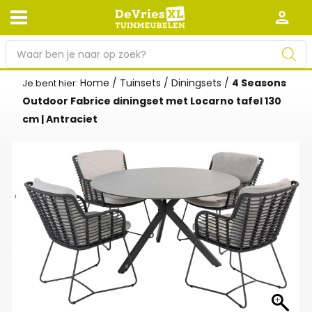
P
r
o
Home
/
Tuinsets
/
Diningsets
/
4 Seasons
Je bent hier:
Afhalen en bezorgen
Retourneren
d
Outdoor Fabrice diningset met Locarno tafel 130
Garantie
Algemene voorwaarden
u
cm | Antraciet
c
Leveringsvoorwaarden
Kennisbank
t
e
Zakelijk
Werken bij De Vries XL
n
z
Tuinmeubelwinkel in de buurt
o
e
k
e
n