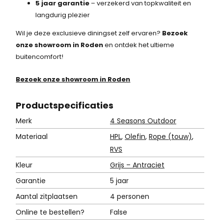
5 jaar garantie
– verzekerd van topkwaliteit en
langdurig plezier
Wil je deze exclusieve diningset zelf ervaren?
Bezoek
onze showroom in Roden
en ontdek het ultieme
buitencomfort!
Bezoek onze showroom in Roden
Product
specificaties
Merk
4 Seasons Outdoor
Materiaal
HPL
,
Olefin
,
Rope (touw)
,
RVS
Kleur
Grijs – Antraciet
Garantie
5 jaar
Aantal zitplaatsen
4 personen
Online te bestellen?
False