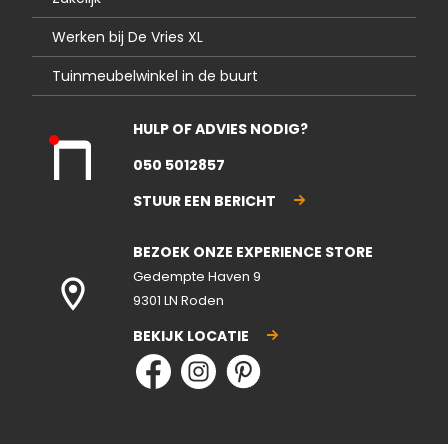
Werken bij De Vries XL
Tuinmeubelwinkel in de buurt
HULP OF ADVIES NODIG?
Kla
050 5012857
nte
nse
STUUR EEN BERICHT
rvic
e
BEZOEK ONZE EXPERIENCE STORE
gesl
ote
Gedempte Haven 9
n
9301 LN Roden
BEKIJK LOCATIE