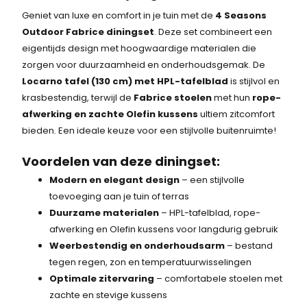
Geniet van luxe en comfort in je tuin met de
4 Seasons
Outdoor Fabrice diningset
. Deze set combineert een
eigentijds design met hoogwaardige materialen die
zorgen voor duurzaamheid en onderhoudsgemak. De
Locarno tafel (130 cm) met HPL-tafelblad
is stijlvol en
krasbestendig, terwijl de
Fabrice stoelen
met hun
rope-
afwerking en zachte Olefin kussens
ultiem zitcomfort
bieden. Een ideale keuze voor een stijlvolle buitenruimte!
Voordelen van deze diningset:
Modern en elegant design
– een stijlvolle
toevoeging aan je tuin of terras
Duurzame materialen
– HPL-tafelblad, rope-
afwerking en Olefin kussens voor langdurig gebruik
Weerbestendig en onderhoudsarm
– bestand
tegen regen, zon en temperatuurwisselingen
Optimale zitervaring
– comfortabele stoelen met
zachte en stevige kussens