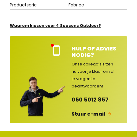
Productserie
Fabrice
Waarom kiezen voor 4 Seasons Outdoor?
HULP OF ADVIES
Kla
NODIG?
nte
nse
Onze collega’s zitten
rvic
nu voor je klaar om al
e
je vragen
te
ges
lot
beantwoorden!
en
050 5012 857
Stuur e-mail