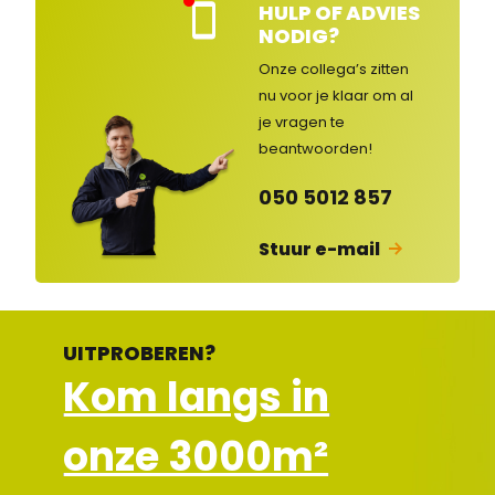
HULP OF ADVIES
Kla
NODIG?
nte
nse
Onze collega’s zitten
rvic
nu voor je klaar om al
e
je vragen
te
ges
lot
beantwoorden!
en
050 5012 857
Stuur e-mail
UITPROBEREN?
Kom langs in
onze 3000m²