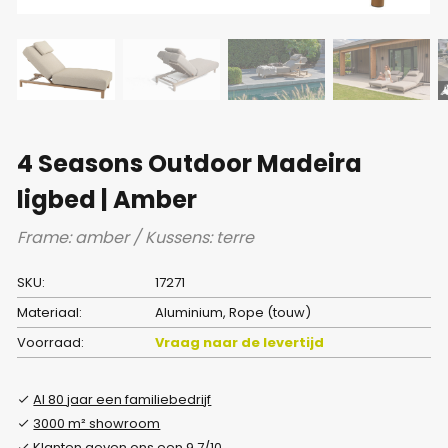
4 Seasons Outdoor Madeira
ligbed | Amber
Frame: amber / Kussens: terre
SKU:
17271
Materiaal:
Aluminium, Rope (touw)
Voorraad:
Vraag naar de levertijd
Al 80 jaar een familiebedrijf
3000 m² showroom
Klanten geven ons een 9.7/10