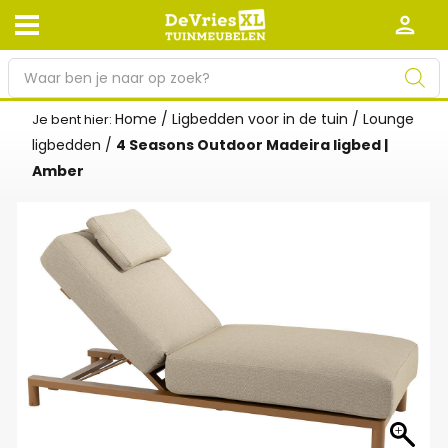
P
r
o
Home
/
Ligbedden voor in de tuin
/
Lounge
Je bent hier:
Afhalen en bezorgen
Retourneren
d
ligbedden
/
4 Seasons Outdoor Madeira ligbed |
Garantie
Algemene voorwaarden
u
Amber
c
Leveringsvoorwaarden
Kennisbank
t
e
Zakelijk
Werken bij De Vries XL
n
z
Tuinmeubelwinkel in de buurt
o
e
k
e
n