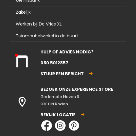
Kennisbank
Zakelijk
Werken bij De Vries XL
Tuinmeubelwinkel in de buurt
HULP OF ADVIES NODIG?
Kla
050 5012857
nte
nse
STUUR EEN BERICHT
rvic
e
BEZOEK ONZE EXPERIENCE STORE
gesl
ote
Gedempte Haven 9
n
9301 LN Roden
BEKIJK LOCATIE