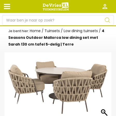
P
r
o
Home
/
Tuinsets
/
Low dining tuinsets
/
4
Je bent hier:
Afhalen en bezorgen
Retourneren
d
Seasons Outdoor Mallorca low dining set met
Garantie
Algemene voorwaarden
u
Sarah 130 cm tafel 5-delig | Terre
c
Leveringsvoorwaarden
Kennisbank
t
e
Zakelijk
Werken bij De Vries XL
n
z
Tuinmeubelwinkel in de buurt
o
e
k
e
n