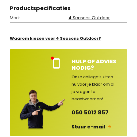
Product
specificaties
Merk
4 Seasons Outdoor
Waarom kiezen voor 4 Seasons Outdoor?
HULP OF ADVIES
Kla
NODIG?
nte
nse
Onze collega’s zitten
rvic
nu voor je klaar om al
e
je vragen
te
ges
lot
beantwoorden!
en
050 5012 857
Stuur e-mail