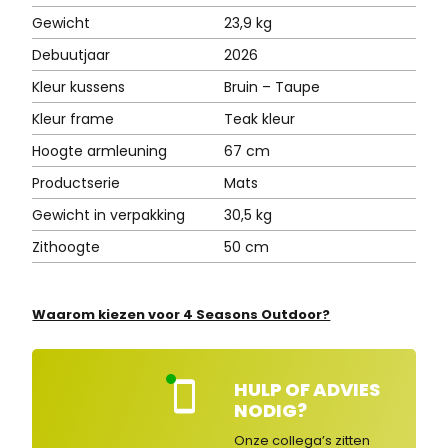
Gewicht
23,9 kg
Debuutjaar
2026
Kleur kussens
Bruin – Taupe
Kleur frame
Teak kleur
Hoogte armleuning
67 cm
Productserie
Mats
Gewicht in verpakking
30,5 kg
Zithoogte
50 cm
Waarom kiezen voor 4 Seasons Outdoor?
HULP OF ADVIES
Kla
NODIG?
nte
nse
Onze collega’s zitten