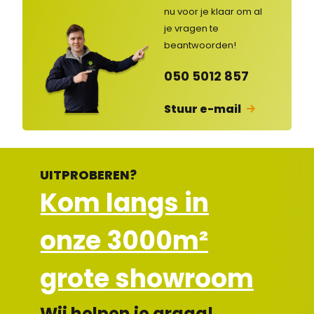
rvic
nu voor je klaar om al
e
je vragen
te
ge
op
beantwoorden!
en
d
050 5012 857
Stuur e-mail
UITPROBEREN?
Kom langs in
onze 3000m²
grote showroom
Wij helpen je graag!