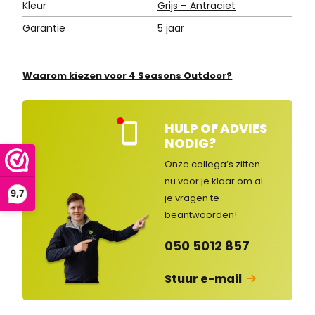
Kleur
Grijs – Antraciet
Garantie
5 jaar
Waarom kiezen voor 4 Seasons Outdoor?
HULP OF ADVIES
Kla
NODIG?
nte
nse
Onze collega’s zitten
rvic
nu voor je klaar om al
e
je vragen
te
ges
lot
beantwoorden!
en
050 5012 857
Stuur e-mail