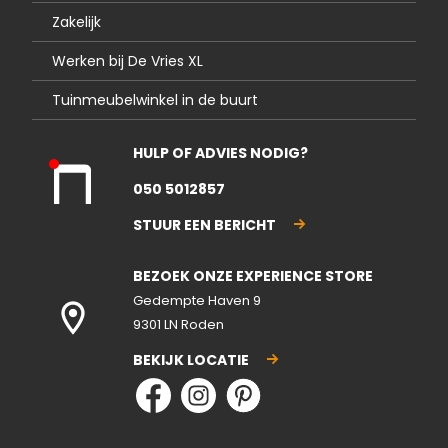
Zakelijk
Werken bij De Vries XL
Tuinmeubelwinkel in de buurt
HULP OF ADVIES NODIG?
Kla
050 5012857
nte
nse
STUUR EEN BERICHT
rvic
e
BEZOEK ONZE EXPERIENCE STORE
gesl
ote
Gedempte Haven 9
n
9301 LN Roden
BEKIJK LOCATIE