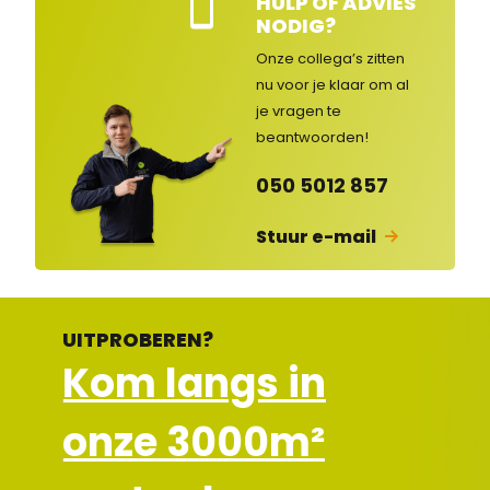
HULP OF ADVIES
Kla
NODIG?
nte
nse
Onze collega’s zitten
rvic
nu voor je klaar om al
e
je vragen
te
ges
lot
beantwoorden!
en
050 5012 857
Stuur e-mail
UITPROBEREN?
Kom langs in
onze 3000m²