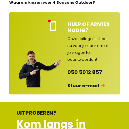
Waarom kiezen voor 4 Seasons Outdoor?
HULP OF ADVIES
Kla
NODIG?
nte
nse
Onze collega’s zitten
rvic
nu voor je klaar om al
e
je vragen
te
ges
lot
beantwoorden!
en
050 5012 857
Stuur e-mail
UITPROBEREN?
Kom langs in