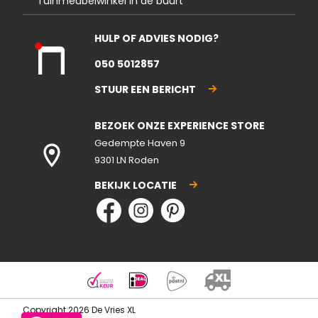
Tuinmeubelwinkel in de buurt
HULP OF ADVIES NODIG?
Kla
050 5012857
nte
nse
STUUR EEN BERICHT
rvic
e
BEZOEK ONZE EXPERIENCE STORE
gesl
ote
Gedempte Haven 9
n
9301 LN Roden
BEKIJK LOCATIE
Copyright 2026 De Vries XL