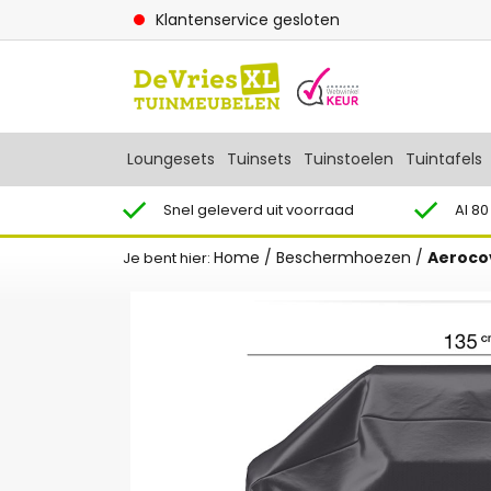
Klantenservice gesloten
Loungesets
Tuinsets
Tuinstoelen
Tuintafels
Snel geleverd uit voorraad
Al 80
Home
/
Beschermhoezen
/
Aerocov
Je bent hier: