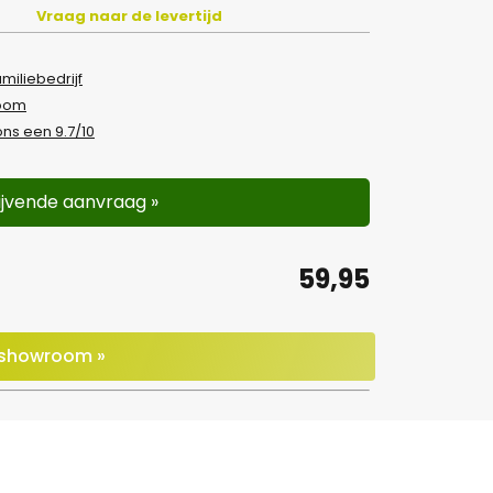
Vraag naar de levertijd
amiliebedrijf
room
ns een 9.7/10
lijvende aanvraag »
59,95
e showroom »