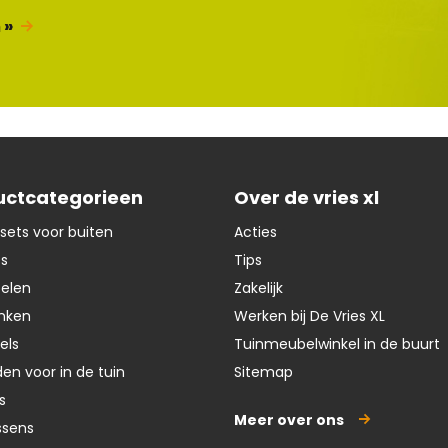
 »
uctcategorieen
Over de vries xl
sets voor buiten
Acties
ts
Tips
oelen
Zakelijk
nken
Werken bij De Vries XL
els
Tuinmeubelwinkel in de buurt
en voor in de tuin
Sitemap
s
Meer over ons
ssens