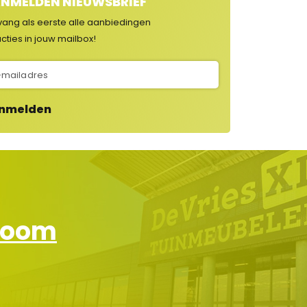
NMELDEN NIEUWSBRIEF
vang als eerste alle aanbiedingen
cties in jouw mailbox!
nmelden
wroom