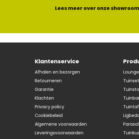
Lees meer over onze showroom
Klantenservice
Prod
Afhalen en bezorgen
Lounge
Retourneren
Tuinse
Garantie
Tuinst
Klachten
Tuinba
Privacy policy
Tuintaf
Cookiebeleid
Ligbedd
Algemene voorwaarden
Parasol
Leveringsvoorwaarden
Tuinku