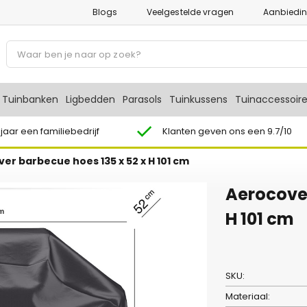
Blogs
Veelgestelde vragen
Aanbiedi
P
r
o
d
Tuinbanken
Ligbedden
Parasols
Tuinkussens
Tuinaccessoir
u
c
 jaar een familiebedrijf
Klanten geven ons een 9.7/10
t
er barbecue hoes 135 x 52 x H 101 cm
e
n
Aerocover
z
o
H 101 cm
e
k
e
SKU:
n
Materiaal: