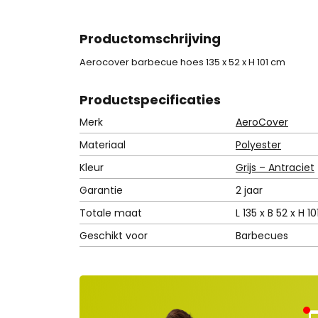
Productomschrijving
Aerocover barbecue hoes 135 x 52 x H 101 cm
Product
specificaties
Merk
AeroCover
Materiaal
Polyester
Kleur
Grijs – Antraciet
Garantie
2 jaar
Totale maat
L 135 x B 52 x H 1
Geschikt voor
Barbecues