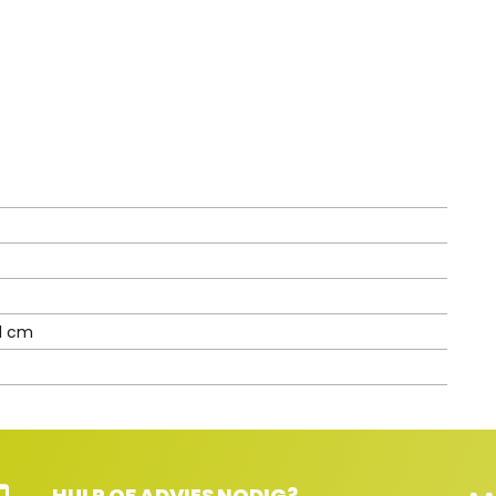
01 cm
HULP OF ADVIES NODIG?