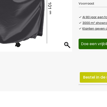
Voorraad:
Al 80 jaar een f
3000 m² show
Klanten geven o
Doe een vrijb
Bestel in d