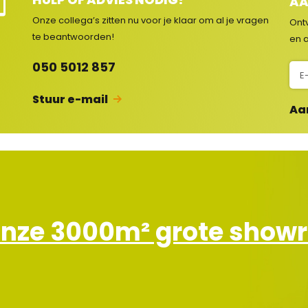
AA
e
Onze collega’s zitten nu voor je klaar om al je vragen
Ont
e
te beantwoorden!
en a
c
050 5012 857
N
s
i
Stuur e-mail
e
Aa
u
w
s
b
r
i
e
onze 3000m² grote sho
f