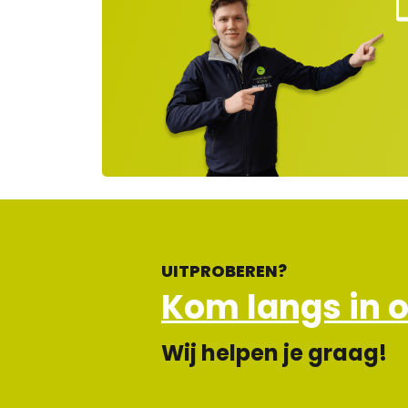
Kla
nt
ns
rvi
e
ge
lot
en
UITPROBEREN?
Kom langs in 
Wij helpen je graag!