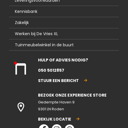
Leveringsvoorwaarden
Kennisbank
Zakelijk
Werken bij De Vries XL
Tuinmeubelwinkel in de buurt
HULP OF ADVIES NODIG?
Kla
050 5012857
nte
nse
STUUR EEN BERICHT
rvic
e
BEZOEK ONZE EXPERIENCE STORE
gesl
ote
Gedempte Haven 9
n
9301 LN Roden
BEKIJK LOCATIE