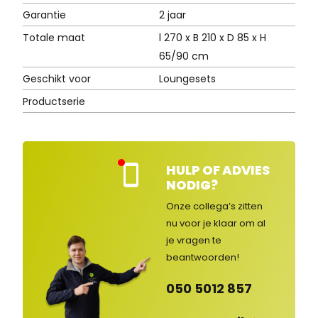
Garantie
2 jaar
Totale maat
l 270 x B 210 x D 85 x H
65/90 cm
Geschikt voor
Loungesets
Productserie
HULP OF ADVIES
Kla
NODIG?
nte
nse
Onze collega’s zitten
rvic
nu voor je klaar om al
e
je vragen
te
ges
lot
beantwoorden!
en
050 5012 857