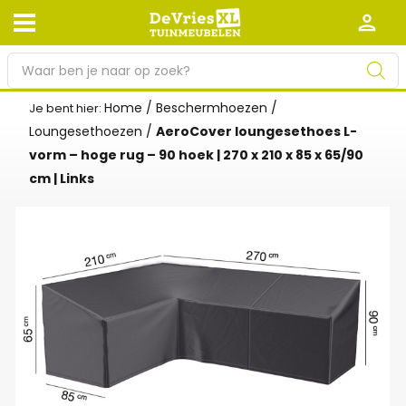
P
r
o
Home
/
Beschermhoezen
/
Je bent hier:
Afhalen en bezorgen
Retourneren
d
Loungesethoezen
/
AeroCover loungesethoes L-
Garantie
Algemene voorwaarden
u
vorm – hoge rug – 90 hoek | 270 x 210 x 85 x 65/90
c
cm | Links
Leveringsvoorwaarden
Kennisbank
t
e
Zakelijk
Werken bij De Vries XL
n
z
Tuinmeubelwinkel in de buurt
o
e
k
e
n