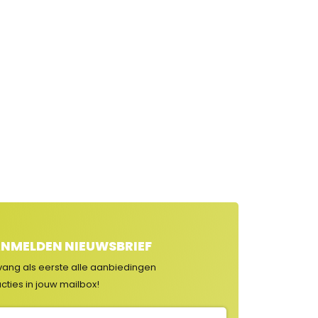
NMELDEN NIEUWSBRIEF
vang als eerste alle aanbiedingen
cties in jouw mailbox!