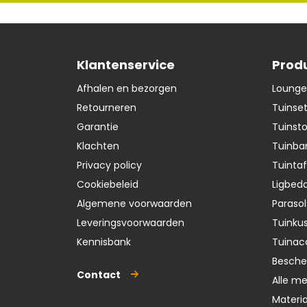
Klantenservice
Prod
Afhalen en bezorgen
Lounge
Retourneren
Tuinse
Garantie
Tuinst
Klachten
Tuinba
Privacy policy
Tuintaf
Cookiebeleid
Ligbedd
Algemene voorwaarden
Parasol
Leveringsvoorwaarden
Tuinku
Kennisbank
Tuinac
Besch
Contact
Alle m
Materi