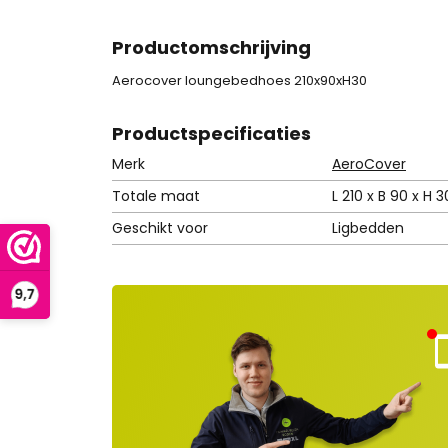
Productomschrijving
Aerocover loungebedhoes 210x90xH30
Product
specificaties
Merk
AeroCover
Totale maat
L 210 x B 90 x H 
Geschikt voor
Ligbedden
Kla
nt
ns
rvi
e
ge