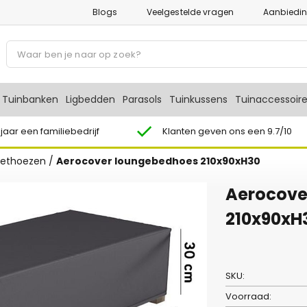
Blogs
Veelgestelde vragen
Aanbiedi
P
r
o
d
Tuinbanken
Ligbedden
Parasols
Tuinkussens
Tuinaccessoir
u
c
 jaar een familiebedrijf
Klanten geven ons een 9.7/10
t
sethoezen
/
Aerocover loungebedhoes 210x90xH30
e
n
Aerocove
z
o
210x90xH
e
k
e
SKU:
n
Voorraad: