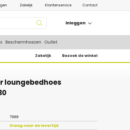
ngen
Zakelijk
Klantenservice
Contact
Inloggen
es
Beschermhoezen
Outlet
Zakelijk
Bezoek de winkel
r loungebedhoes
30
7988
Vraag naar de levertijd