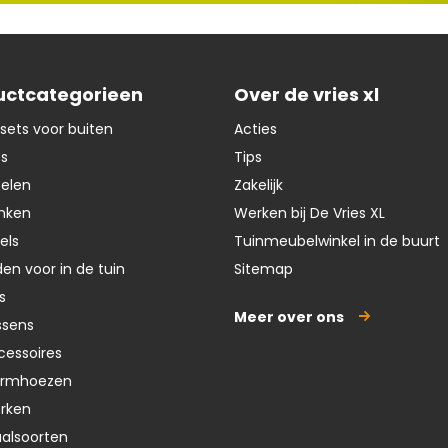
uctcategorieen
Over de vries xl
sets voor buiten
Acties
ts
Tips
oelen
Zakelijk
nken
Werken bij De Vries XL
els
Tuinmeubelwinkel in de buurt
en voor in de tuin
Sitemap
s
Meer over ons
ssens
cessoires
ermhoezen
erken
aalsoorten