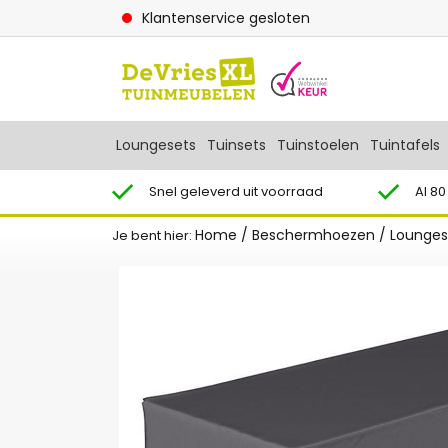
Klantenservice gesloten
Loungesets
Tuinsets
Tuinstoelen
Tuintafels
Snel geleverd uit voorraad
Al 80
Home
/
Beschermhoezen
/
Lounge
Je bent hier: