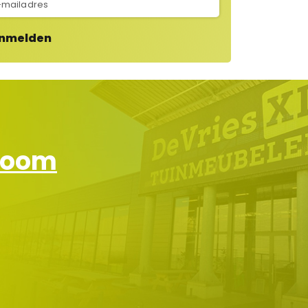
nmelden
wroom