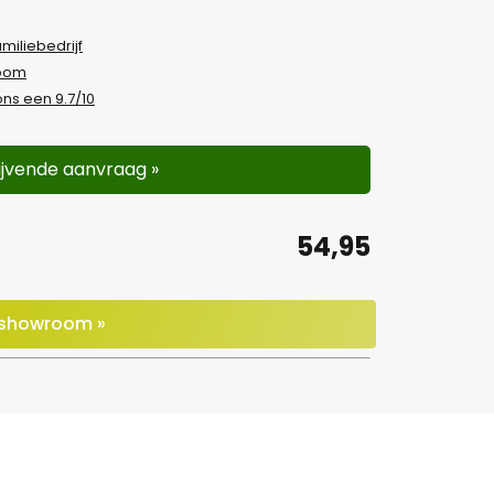
amiliebedrijf
room
ns een 9.7/10
lijvende aanvraag »
54,95
e showroom »