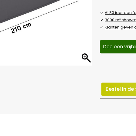
Al 80 jaar een f
3000 m² show
Klanten geven o
Doe een vrijb
Bestel in d