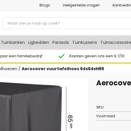
Blogs
Veelgestelde vragen
Aanbiedi
P
r
o
d
Tuinbanken
Ligbedden
Parasols
Tuinkussens
Tuinaccessoir
u
c
 jaar een familiebedrijf
Klanten geven ons een 9.7/10
t
elhoezen
/
Aerocover vuurtafelhoes 64x64xH65
e
n
Aerocove
z
o
e
k
SKU:
e
Voorraad:
n