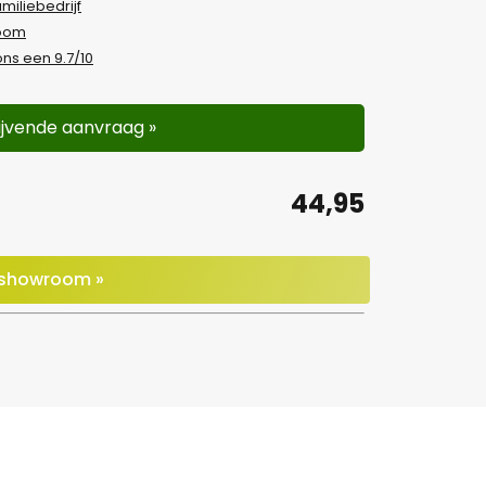
amiliebedrijf
room
ns een 9.7/10
lijvende aanvraag »
44,95
e showroom »