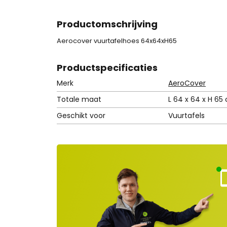
Productomschrijving
Aerocover vuurtafelhoes 64x64xH65
Product
specificaties
Merk
AeroCover
Totale maat
L 64 x 64 x H 65
Geschikt voor
Vuurtafels
Kla
nt
ns
rvi
e
ge