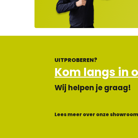
op
en
d
UITPROBEREN?
Kom langs in 
Wij helpen je graag!
Lees meer over onze showroom