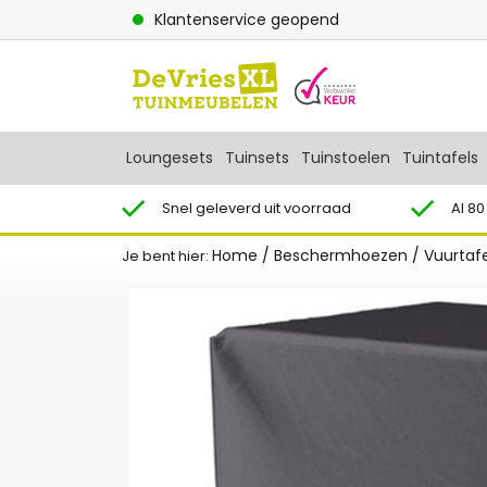
Klantenservice geopend
Loungesets
Tuinsets
Tuinstoelen
Tuintafels
Snel geleverd uit voorraad
Al 80
Home
/
Beschermhoezen
/
Vuurtaf
Je bent hier: