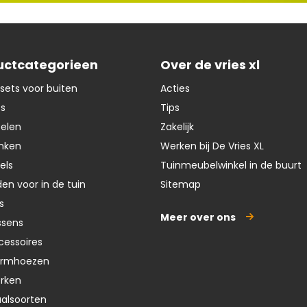
uctcategorieen
Over de vries xl
sets voor buiten
Acties
ts
Tips
oelen
Zakelijk
nken
Werken bij De Vries XL
els
Tuinmeubelwinkel in de buurt
en voor in de tuin
Sitemap
s
Meer over ons
ssens
cessoires
ermhoezen
erken
aalsoorten