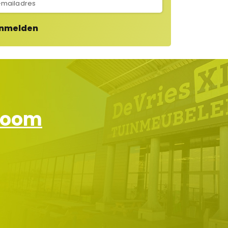
nmelden
wroom