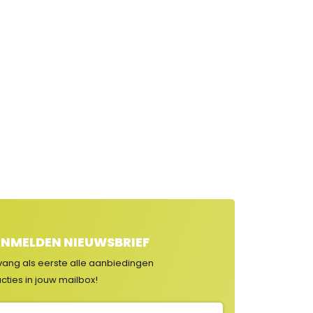
NMELDEN NIEUWSBRIEF
vang als eerste alle aanbiedingen
cties in jouw mailbox!