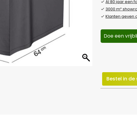
Al 80 jaar een f
3000 m² show
Klanten geven o
Doe een vrijb
Bestel in d