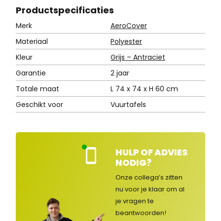
Product
specificaties
Merk
AeroCover
Materiaal
Polyester
Kleur
Grijs – Antraciet
Garantie
2 jaar
Totale maat
L 74 x 74 x H 60 cm
Geschikt voor
Vuurtafels
HULP OF ADVIES
Kla
NODIG?
nte
nse
Onze collega’s zitten
rvic
nu voor je klaar om al
e
je vragen
te
ge
op
beantwoorden!