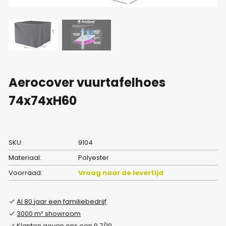
Aerocover vuurtafelhoes
74x74xH60
SKU:
9104
Materiaal:
Polyester
Voorraad:
Vraag naar de levertijd
Al 80 jaar een familiebedrijf
3000 m² showroom
Klanten geven ons een 9.7/10