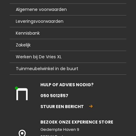
Algemene voorwaarden
Leveringsvoorwaarden
Kennisbank
Zakelijk
Werken bij De Vries XL
Tuinmeubelwinkel in de buurt
HULP OF ADVIES NODIG?
Kla
050 5012857
nte
nse
STUUR EEN BERICHT
rvic
e
BEZOEK ONZE EXPERIENCE STORE
geo
pen
Gedempte Haven 9
d