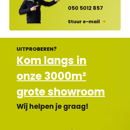
en
d
050 5012 857
Stuur e-mail
UITPROBEREN?
Kom langs in
onze 3000m²
grote showroom
Wij helpen je graag!