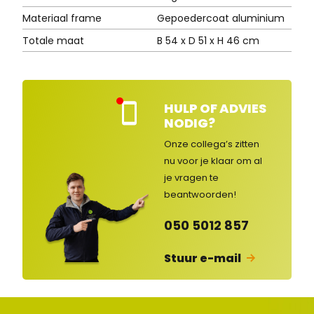
Materiaal frame
Gepoedercoat aluminium
Totale maat
B 54 x D 51 x H 46 cm
HULP OF ADVIES
Kla
NODIG?
nte
nse
Onze collega’s zitten
rvic
nu voor je klaar om al
e
je vragen
te
ges
lot
beantwoorden!
en
050 5012 857
Stuur e-mail