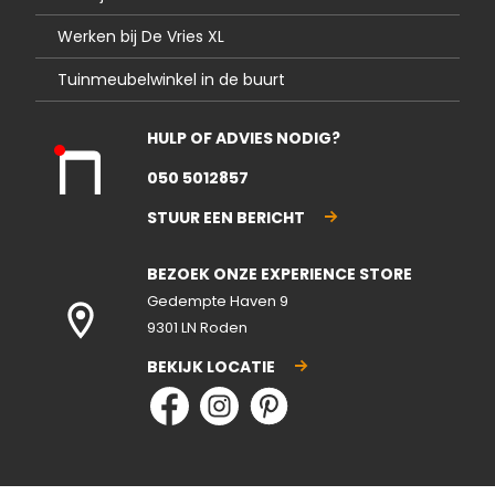
Werken bij De Vries XL
Tuinmeubelwinkel in de buurt
HULP OF ADVIES NODIG?
Kla
050 5012857
nte
nse
STUUR EEN BERICHT
rvic
e
BEZOEK ONZE EXPERIENCE STORE
gesl
ote
Gedempte Haven 9
n
9301 LN Roden
BEKIJK LOCATIE