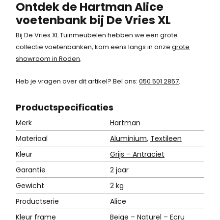
Ontdek de Hartman Alice
voetenbank bij De Vries XL
Bij De Vries XL Tuinmeubelen hebben we een grote
collectie voetenbanken, kom eens langs in onze
grote
showroom in Roden
.
Heb je vragen over dit artikel? Bel ons:
050 501 2857
.
Product
specificaties
Merk
Hartman
Materiaal
Aluminium
,
Textileen
Kleur
Grijs – Antraciet
Garantie
2 jaar
Gewicht
2 kg
Productserie
Alice
Kleur frame
Beige – Naturel – Ecru