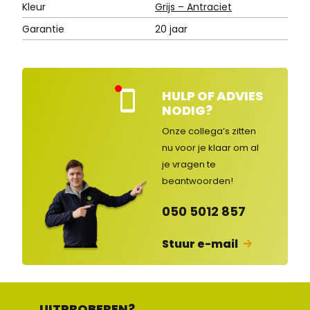
Kleur
Grijs – Antraciet
Garantie
20 jaar
HULP OF ADVIES
Kla
NODIG?
nte
nse
Onze collega’s zitten
rvic
nu voor je klaar om al
e
je vragen
te
ges
lot
beantwoorden!
en
050 5012 857
Stuur e-mail
UITPROBEREN?