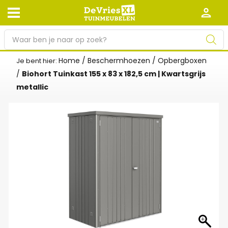
P
r
o
Home
/
Beschermhoezen
/
Opbergboxen
Je bent hier:
Afhalen en bezorgen
Retourneren
d
/
Biohort Tuinkast 155 x 83 x 182,5 cm | Kwartsgrijs
Garantie
Algemene voorwaarden
u
metallic
c
Leveringsvoorwaarden
Kennisbank
t
e
Zakelijk
Werken bij De Vries XL
n
z
Tuinmeubelwinkel in de buurt
o
e
k
e
n