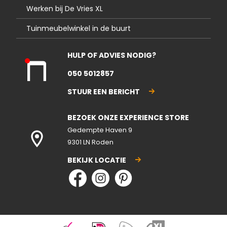
Werken bij De Vries XL
Tuinmeubelwinkel in de buurt
HULP OF ADVIES NODIG?
Kla
050 5012857
nte
nse
STUUR EEN BERICHT
rvic
e
BEZOEK ONZE EXPERIENCE STORE
gesl
ote
Gedempte Haven 9
n
9301 LN Roden
BEKIJK LOCATIE