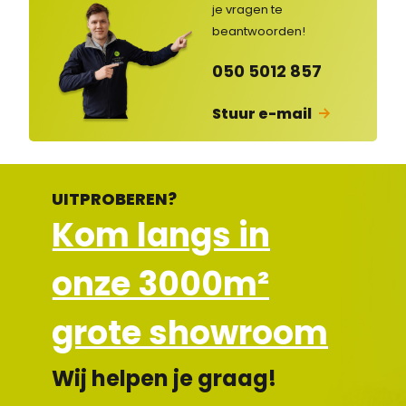
je vragen
te
ges
lot
beantwoorden!
en
050 5012 857
Stuur e-mail
UITPROBEREN?
Kom langs in
onze 3000m²
grote showroom
Wij helpen je graag!