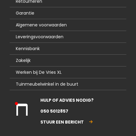
Retourneren
Garantie
Algemene voorwaarden
Leveringsvoorwaarden
Kennisbank
Zakelijk
Werken bij De Vries XL
Tuinmeubelwinkel in de buurt
HULP OF ADVIES NODIG?
Kla
050 5012857
nte
nse
STUUR EEN BERICHT
rvic
e