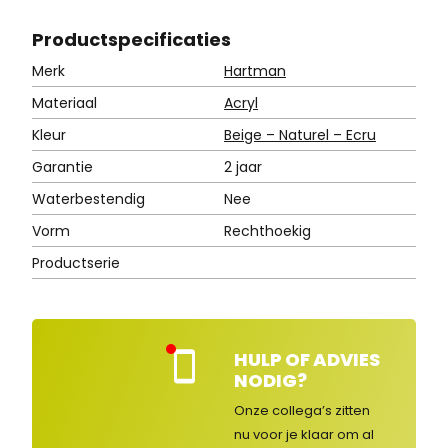
Product
specificaties
Merk
Hartman
Materiaal
Acryl
Kleur
Beige – Naturel – Ecru
Garantie
2 jaar
Waterbestendig
Nee
Vorm
Rechthoekig
Productserie
HULP OF ADVIES
Kla
NODIG?
nte
nse
Onze collega’s zitten
rvic
nu voor je klaar om al
e