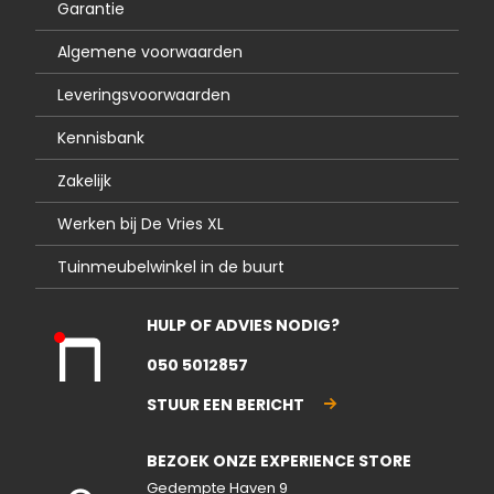
Garantie
Algemene voorwaarden
Leveringsvoorwaarden
Kennisbank
Zakelijk
Werken bij De Vries XL
Tuinmeubelwinkel in de buurt
HULP OF ADVIES NODIG?
Kla
050 5012857
nte
nse
STUUR EEN BERICHT
rvic
e
BEZOEK ONZE EXPERIENCE STORE
gesl
ote
Gedempte Haven 9