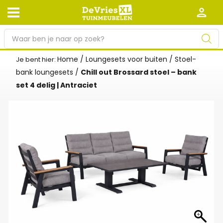
P
r
o
Home
/
Loungesets voor buiten
/
Stoel-
Je bent hier:
Afhalen en bezorgen
Retourneren
d
bank loungesets
/
Chill out Brossard stoel – bank
Garantie
Algemene voorwaarden
u
set 4 delig | Antraciet
c
Leveringsvoorwaarden
Kennisbank
t
e
Zakelijk
Werken bij De Vries XL
n
z
Tuinmeubelwinkel in de buurt
o
e
k
e
n