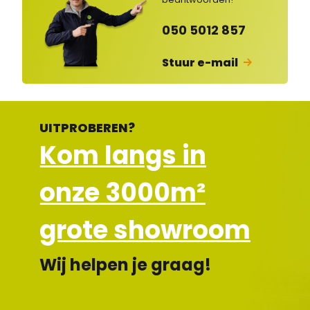
en
050 5012 857
Stuur e-mail
UITPROBEREN?
Kom langs in
onze 3000m²
grote showroom
Wij helpen je graag!