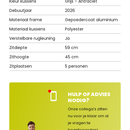
Kleur kussens
Grijs – Antraciet
Debuutjaar
2026
Materiaal frame
Gepoedercoat aluminium
Materiaal kussens
Polyester
Verstelbare rugleuning
Ja
Zitdiepte
59 cm
Zithoogte
45 cm
Zitplaatsen
5 personen
HULP OF ADVIES
Kla
NODIG?
nte
nse
Onze collega’s zitten
rvic
nu voor je klaar om al
e
je vragen
te
ges
lot
beantwoorden!