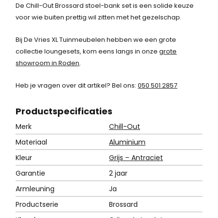
De Chill-Out Brossard stoel-bank set is een solide keuze
voor wie buiten prettig wil zitten met het gezelschap.
Bij De Vries XL Tuinmeubelen hebben we een grote
collectie loungesets, kom eens langs in onze
grote
showroom in Roden
.
Heb je vragen over dit artikel? Bel ons:
050 501 2857
Product
specificaties
Merk
Chill-Out
Materiaal
Aluminium
Kleur
Grijs – Antraciet
Garantie
2 jaar
Armleuning
Ja
Productserie
Brossard