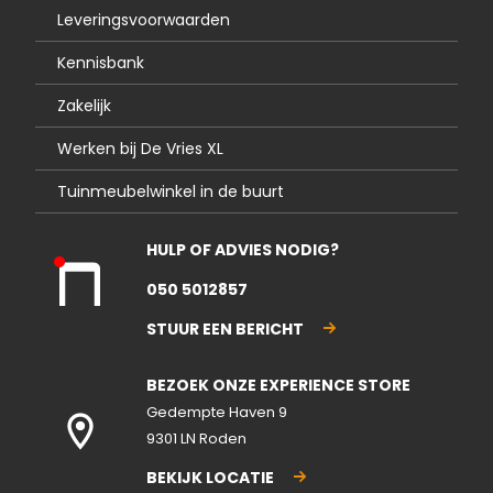
Leveringsvoorwaarden
Kennisbank
Zakelijk
Werken bij De Vries XL
Tuinmeubelwinkel in de buurt
HULP OF ADVIES NODIG?
Kla
050 5012857
nte
nse
STUUR EEN BERICHT
rvic
e
BEZOEK ONZE EXPERIENCE STORE
gesl
ote
Gedempte Haven 9
n
9301 LN Roden
BEKIJK LOCATIE