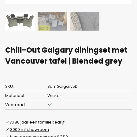
Chill-Out Galgary diningset met
Vancouver tafel | Blended grey
SKU:
SamGalgary5D
Materiaal:
Wicker
Voorraad:
Al 80 jaar een familiebedrijf
3000 m² showroom
Klanten geven ons een 9.7/10