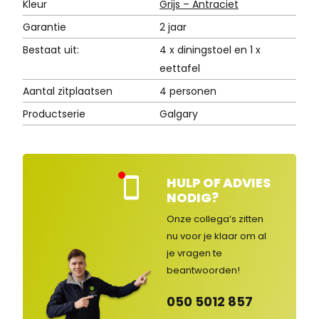
Kleur
Grijs – Antraciet
Garantie
2 jaar
Bestaat uit:
4 x diningstoel en 1 x
eettafel
Aantal zitplaatsen
4 personen
Productserie
Galgary
HULP OF ADVIES
Kla
NODIG?
nte
nse
Onze collega’s zitten
rvic
nu voor je klaar om al
e
je vragen
te
ges
lot
beantwoorden!
en
050 5012 857