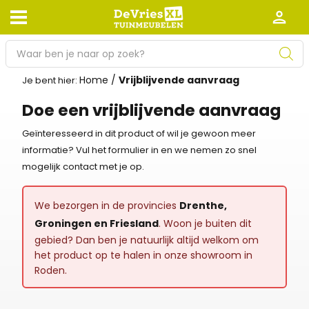
P
r
Home
/
Vrijblijvende aanvraag
o
Je bent hier:
Afhalen en bezorgen
Retourneren
d
Doe een vrijblijvende aanvraag
Garantie
Algemene voorwaarden
u
c
Geïnteresseerd in dit product of wil je gewoon meer
Leveringsvoorwaarden
Kennisbank
t
informatie? Vul het formulier in en we nemen zo snel
e
mogelijk contact met je op.
Zakelijk
Werken bij De Vries XL
n
z
Tuinmeubelwinkel in de buurt
We bezorgen in de provincies
Drenthe,
o
Groningen en Friesland
. Woon je buiten dit
e
gebied? Dan ben je natuurlijk altijd welkom om
k
het product op te halen in onze showroom in
e
Roden.
n