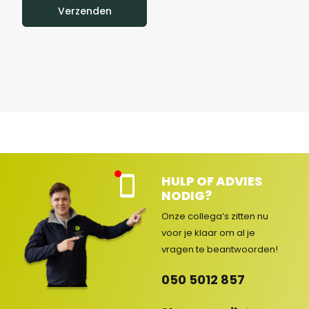
Verzenden
HULP OF ADVIES
Kla
NODIG?
nte
nse
Onze collega’s zitten nu
rvic
voor je klaar om al je
e
vragen
te beantwoorden!
ges
lot
050 5012 857
en