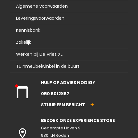
Algemene voorwaarden
Leveringsvoorwaarden
Kennisbank
Zakelijk
Werken bij De Vries XL
Tuinmeubelwinkel in de buurt
HULP OF ADVIES NODIG?
Kla
050 5012857
nte
nse
STUUR EEN BERICHT
rvic
e
BEZOEK ONZE EXPERIENCE STORE
gesl
ote
Gedempte Haven 9
n
9301 LN Roden