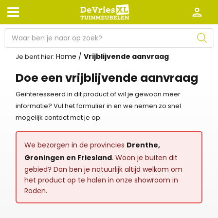
P
r
Home
/
Vrijblijvende aanvraag
o
Je bent hier:
Afhalen en bezorgen
Retourneren
d
Doe een vrijblijvende aanvraag
Garantie
Algemene voorwaarden
u
c
Geïnteresseerd in dit product of wil je gewoon meer
Leveringsvoorwaarden
Kennisbank
t
informatie? Vul het formulier in en we nemen zo snel
e
mogelijk contact met je op.
Zakelijk
Werken bij De Vries XL
n
z
Tuinmeubelwinkel in de buurt
We bezorgen in de provincies
Drenthe,
o
Groningen en Friesland
. Woon je buiten dit
e
gebied? Dan ben je natuurlijk altijd welkom om
k
het product op te halen in onze showroom in
e
Roden.
n