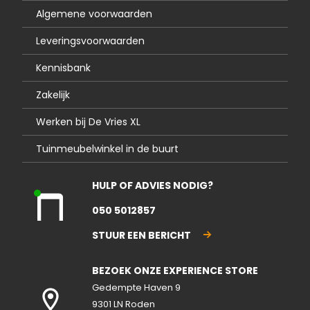
Algemene voorwaarden
Leveringsvoorwaarden
Kennisbank
Zakelijk
Werken bij De Vries XL
Tuinmeubelwinkel in de buurt
HULP OF ADVIES NODIG?
Kla
050 5012857
nte
nse
STUUR EEN BERICHT
rvic
e
BEZOEK ONZE EXPERIENCE STORE
geo
pen
Gedempte Haven 9
d
9301 LN Roden