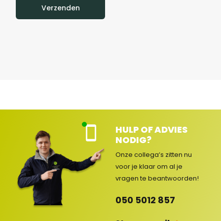
Verzenden
HULP OF ADVIES
Kla
NODIG?
nte
nse
Onze collega’s zitten nu
rvic
voor je klaar om al je
e
vragen
te beantwoorden!
ge
op
050 5012 857
en
d