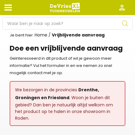
P
r
Home
/
Vrijblijvende aanvraag
o
Je bent hier:
Afhalen en bezorgen
Retourneren
d
Doe een vrijblijvende aanvraag
Garantie
Algemene voorwaarden
u
c
Geïnteresseerd in dit product of wil je gewoon meer
Leveringsvoorwaarden
Kennisbank
t
informatie? Vul het formulier in en we nemen zo snel
e
mogelijk contact met je op.
Zakelijk
Werken bij De Vries XL
n
z
Tuinmeubelwinkel in de buurt
We bezorgen in de provincies
Drenthe,
o
Groningen en Friesland
. Woon je buiten dit
e
gebied? Dan ben je natuurlijk altijd welkom om
k
het product op te halen in onze showroom in
e
Roden.
n