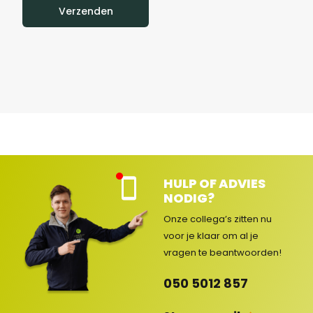
Verzenden
HULP OF ADVIES
Kla
NODIG?
nte
nse
Onze collega’s zitten nu
rvic
voor je klaar om al je
e
vragen
te beantwoorden!
ges
lot
050 5012 857
en