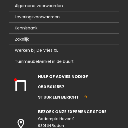
Algemene voorwaarden
Leveringsvoorwaarden
Kennisbank
Zakelijk
Werken bij De Vries XL
Tuinmeubelwinkel in de buurt
HULP OF ADVIES NODIG?
Kla
050 5012857
nte
nse
STUUR EEN BERICHT
rvic
e
BEZOEK ONZE EXPERIENCE STORE
gesl
ote
Gedempte Haven 9
n
9301 LN Roden