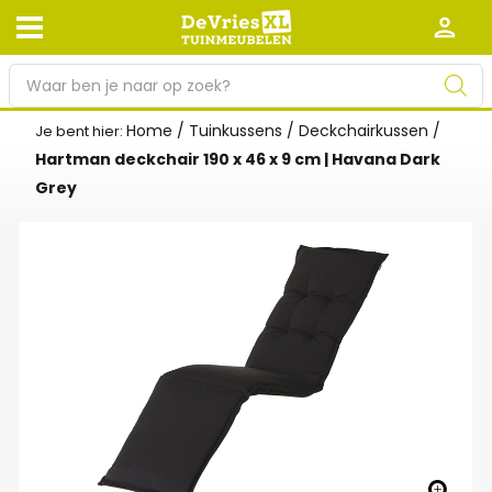
P
r
o
Home
/
Tuinkussens
/
Deckchairkussen
/
Je bent hier:
Afhalen en bezorgen
Retourneren
d
Hartman deckchair 190 x 46 x 9 cm | Havana Dark
Garantie
Algemene voorwaarden
u
Grey
c
Leveringsvoorwaarden
Kennisbank
t
e
Zakelijk
Werken bij De Vries XL
n
z
Tuinmeubelwinkel in de buurt
o
e
k
e
n