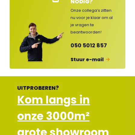
NODIG?
nte
nse
Onze collega’s zitten
rvic
nu voor je klaar om al
e
je vragen
te
ges
lot
beantwoorden!
en
050 5012 857
Stuur e-mail
UITPROBEREN?
Kom langs in
onze 3000m²
grote showroom