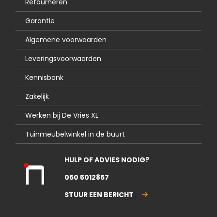
Retourneren
Garantie
Algemene voorwaarden
Leveringsvoorwaarden
Kennisbank
Zakelijk
Werken bij De Vries XL
Tuinmeubelwinkel in de buurt
HULP OF ADVIES NODIG?
Kla
050 5012857
nte
nse
STUUR EEN BERICHT
rvic
e