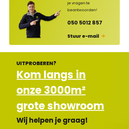
je vragen
te
ges
lot
beantwoorden!
en
050 5012 857
Stuur e-mail
UITPROBEREN?
Kom langs in
onze 3000m²
grote showroom
Wij helpen je graag!