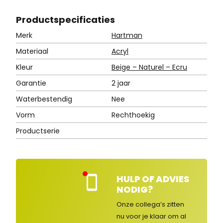
Product
specificaties
Merk
Hartman
Materiaal
Acryl
Kleur
Beige – Naturel – Ecru
Garantie
2 jaar
Waterbestendig
Nee
Vorm
Rechthoekig
Productserie
HULP OF ADVIES
Kla
NODIG?
nte
nse
Onze collega’s zitten
rvic
nu voor je klaar om al
e