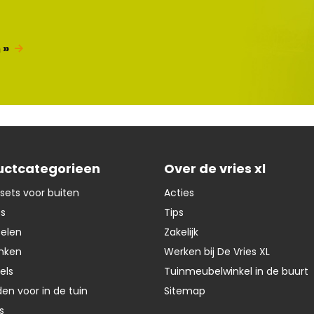
 »
uctcategorieen
Over de vries xl
sets voor buiten
Acties
ts
Tips
oelen
Zakelijk
nken
Werken bij De Vries XL
els
Tuinmeubelwinkel in de buurt
en voor in de tuin
Sitemap
s