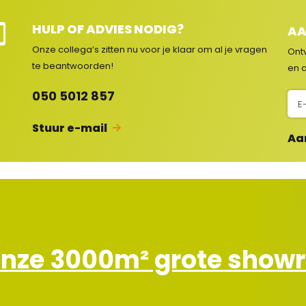
HULP OF ADVIES NODIG?
AA
e
Onze collega’s zitten nu voor je klaar om al je vragen
Ont
e
te beantwoorden!
en a
c
050 5012 857
N
s
i
Stuur e-mail
e
Aa
u
w
s
b
r
i
e
onze 3000m² grote sho
f