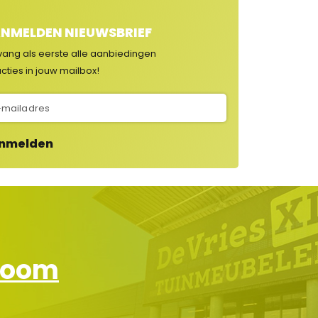
NMELDEN NIEUWSBRIEF
vang als eerste alle aanbiedingen
cties in jouw mailbox!
nmelden
wroom