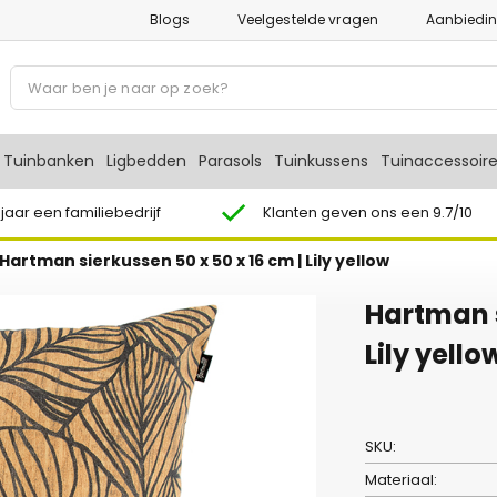
Blogs
Veelgestelde vragen
Aanbiedi
P
r
o
d
Tuinbanken
Ligbedden
Parasols
Tuinkussens
Tuinaccessoir
u
c
 jaar een familiebedrijf
Klanten geven ons een 9.7/10
t
Hartman sierkussen 50 x 50 x 16 cm | Lily yellow
e
n
Hartman s
z
o
Lily yello
e
k
e
SKU:
n
Materiaal: