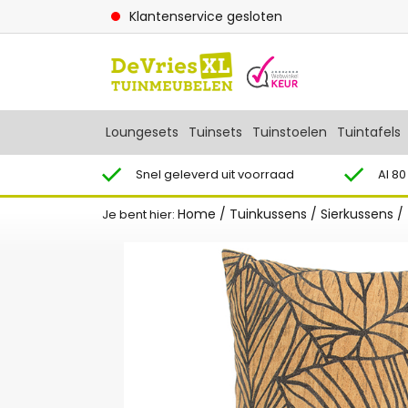
Klantenservice gesloten
Loungesets
Tuinsets
Tuinstoelen
Tuintafels
Snel geleverd uit voorraad
Al 80
Home
/
Tuinkussens
/
Sierkussens
/
Je bent hier: