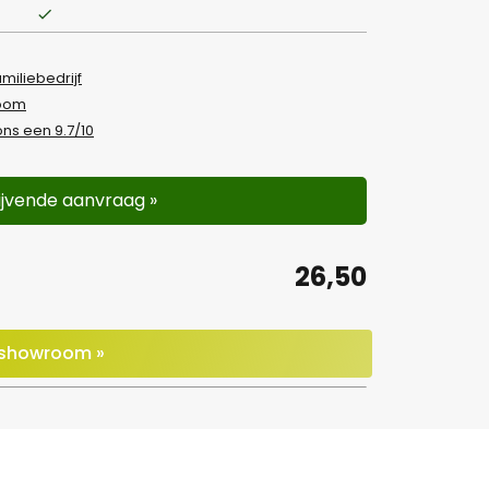
amiliebedrijf
room
ns een 9.7/10
lijvende aanvraag »
26,50
e showroom »