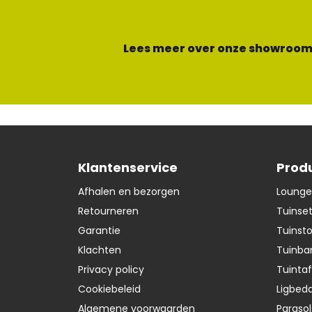
Lees meer over onze showroom
Klantenservice
Prod
Afhalen en bezorgen
Lounge
Retourneren
Tuinse
Garantie
Tuinst
Klachten
Tuinba
Privacy policy
Tuintaf
Cookiebeleid
Ligbedd
Algemene voorwaarden
Parasol