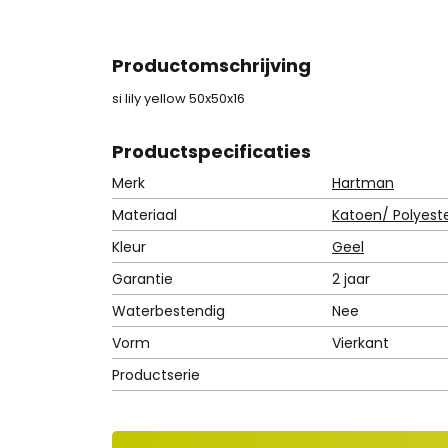
Productomschrijving
si lily yellow 50x50x16
Product
specificaties
Merk
Hartman
Materiaal
Katoen/ Polyest
Kleur
Geel
Garantie
2 jaar
Waterbestendig
Nee
Vorm
Vierkant
Productserie