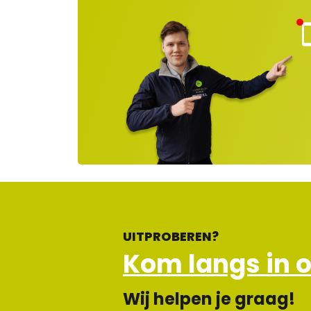
Kla
nt
ns
rvi
e
ge
lot
en
UITPROBEREN?
Kom langs in 
Wij helpen je graag!