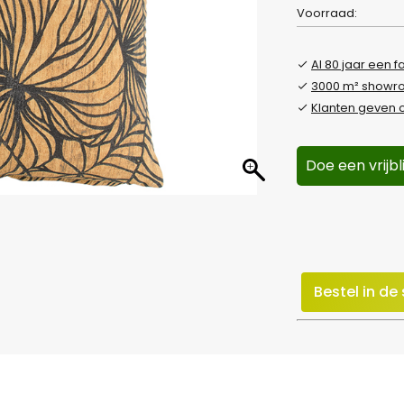
Voorraad:
Al 80 jaar een f
3000 m² show
Klanten geven o
Doe een vrijb
Bestel in d