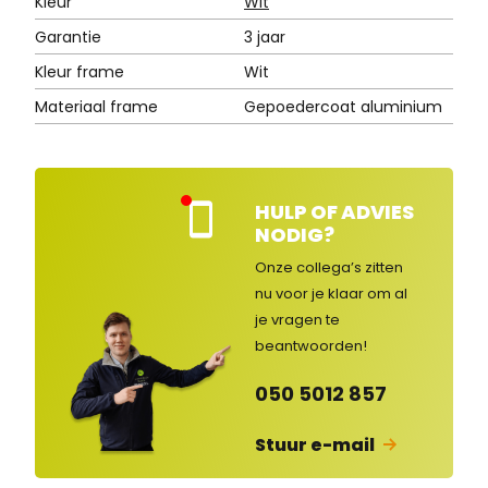
Kleur
Wit
Garantie
3 jaar
Kleur frame
Wit
Materiaal frame
Gepoedercoat aluminium
HULP OF ADVIES
Kla
NODIG?
nte
nse
Onze collega’s zitten
rvic
nu voor je klaar om al
e
je vragen
te
ges
lot
beantwoorden!
en
050 5012 857
Stuur e-mail