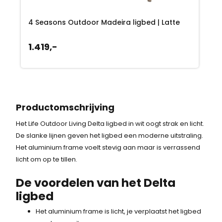
k
s
4 Seasons Outdoor Madeira ligbed | Latte
e
:
p
3
1.419,-
r
2
i
9
j
,
Productomschrijving
s
-
Het Life Outdoor Living Delta ligbed in wit oogt strak en licht.
w
.
De slanke lijnen geven het ligbed een moderne uitstraling.
Het aluminium frame voelt stevig aan maar is verrassend
a
licht om op te tillen.
s
De voordelen van het Delta
:
ligbed
4
Het aluminium frame is licht, je verplaatst het ligbed