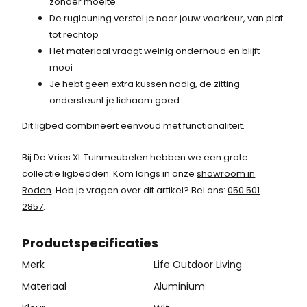
1
zonder moeite
De rugleuning verstel je naar jouw voorkeur, van plat
1
tot rechtop
,
Het materiaal vraagt weinig onderhoud en blijft
mooi
2
Je hebt geen extra kussen nodig, de zitting
5
ondersteunt je lichaam goed
.
Dit ligbed combineert eenvoud met functionaliteit.
Bij De Vries XL Tuinmeubelen hebben we een grote
collectie ligbedden. Kom langs in onze
showroom in
Roden
. Heb je vragen over dit artikel? Bel ons:
050 501
2857
.
Product
specificaties
Merk
Life Outdoor Living
Materiaal
Aluminium