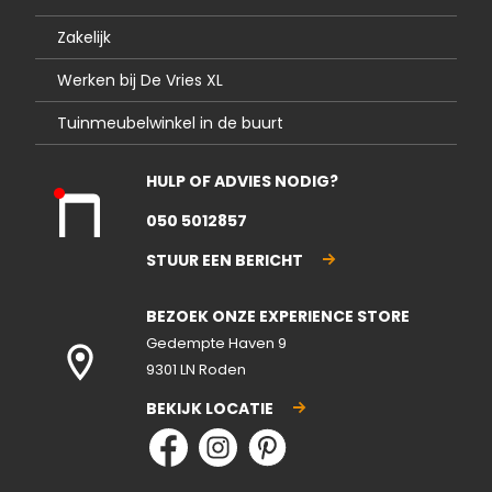
Zakelijk
Werken bij De Vries XL
Tuinmeubelwinkel in de buurt
HULP OF ADVIES NODIG?
Kla
050 5012857
nte
nse
STUUR EEN BERICHT
rvic
e
BEZOEK ONZE EXPERIENCE STORE
gesl
ote
Gedempte Haven 9
n
9301 LN Roden
BEKIJK LOCATIE