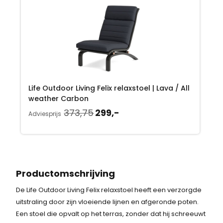
e
i
l
j
i
s
j
i
k
s
Life Outdoor Living Felix relaxstoel | Lava / All
e
:
weather Carbon
p
2
O
H
373,75
299,-
Adviesprijs
o
u
r
9
r
i
i
9
s
d
p
i
j
,
r
g
Productomschrijving
s
-
o
e
De Life Outdoor Living Felix relaxstoel heeft een verzorgde
n
p
w
.
uitstraling door zijn vloeiende lijnen en afgeronde poten.
k
r
Een stoel die opvalt op het terras, zonder dat hij schreeuwt
a
e
i