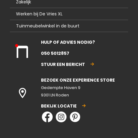
Zakelijk
Werken bij De Vries XL
Tuinmeubelwinkel in de buurt
HULP OF ADVIES NODIG?
Kla
050 5012857
nte
nse
STUUR EEN BERICHT
rvic
e
BEZOEK ONZE EXPERIENCE STORE
gesl
ote
Gedempte Haven 9
n
9301 LN Roden
BEKIJK LOCATIE