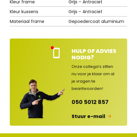
Kleur frame
Grijs – Antraciet
Kleur kussens
Grijs – Antraciet
Materiaal frame
Gepoedercoat aluminium
HULP OF ADVIES
Kla
NODIG?
nte
nse
Onze collega’s zitten
rvic
nu voor je klaar om al
e
je vragen
te
ges
lot
beantwoorden!
en
050 5012 857
Stuur e-mail