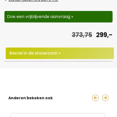
Doe een vrijblijvende aanvraag »
O
H
373,75
299,-
o
u
r
i
Bestel in de showroom »
s
d
p
i
r
g
o
e
Anderen bekeken ook
n
p
k
r