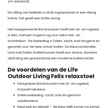
om aandacht.
l
j
s
i
s
De zitting van textielen is strak ingespannen in een stevig
:
j
i
frame. Dat geeft een lichte vering.
k
s
3
e
:
Het meegeleverde Bondi kussen heeft een zit- en rugdeel
7
p
2
in één, met een hogere rug voor extra nek- en
r
9
3
hoofdsteun. De bekleding is Soltex: zacht, snel drogend en
i
9
geschikt voor de hele zomer buiten. De kleurcombinatie
,
j
,
Lava met Soltex Grafiet kussen heeft een stoere, donkere
s
-
7
uitstraling die goed past bij een moderne buitenruimte.
w
.
5
a
De voordelen van de Life
s
Outdoor Living Felix relaxstoel
.
:
Inbegrepen Bondi kussen met zit- en rugdeel,
3
inclusief neksteun
7
Soltex bekleding: zacht, snel drogend en
3
vuilafstotend
,
Kleurvast en slijtvast — de kleur blijft zomer na zomer
7