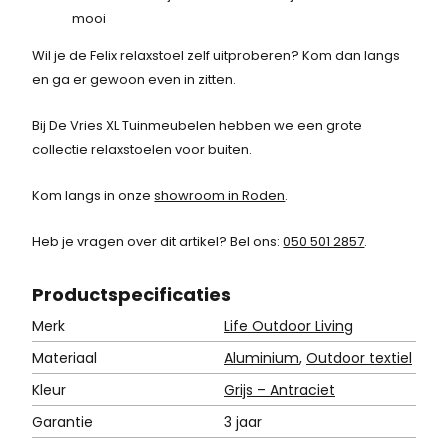
mooi
5
.
Wil je de Felix relaxstoel zelf uitproberen? Kom dan langs
en ga er gewoon even in zitten.
Bij De Vries XL Tuinmeubelen hebben we een grote
collectie relaxstoelen voor buiten.
Kom langs in onze
showroom in Roden
.
Heb je vragen over dit artikel? Bel ons:
050 501 2857
.
Product
specificaties
Merk
Life Outdoor Living
Materiaal
Aluminium
,
Outdoor textiel
Kleur
Grijs – Antraciet
Garantie
3 jaar