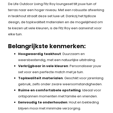
k
r
De Life Outdoor Living Fitz Roy loungeset tilt jouw tuin of
a
-
e
i
terras naar een hoger niveau. Met een robuuste afwerking
l
j
s
.
in teakhout straalt deze set luxe uit. Dankzij het tijdloze
i
s
design, de topkwaliteit materialen en de mogelijkheid om
:
j
i
te kiezen uit vele kleuren, is de Fitz Roy een aanwinst voor
k
s
5
elke tuin.
e
:
.
p
4
Belangrijkste kenmerken:
r
.
3
Hoogwaardig teakhout
: Duurzaam en
i
9
weersbestendig, met een natuurlijke uitstraling.
7
j
9
Verkrijgbaar in vele kleuren
: Personaliseer jouw
s
9
3
set voor een perfecte match met je tuin.
w
,
Topkwaliteit materialen
: Geschikt voor jarenlang
,
a
-
gebruik, zelfs onder zware weersomstandigheden.
s
.
7
Ruime en comfortabele opstelling
: Ideaal voor
:
ontspannen momenten met familie en vrienden.
5
6
Eenvoudig te onderhouden
: Hout en bekleding
.
.
blijven mooi met minimale verzorging.
2