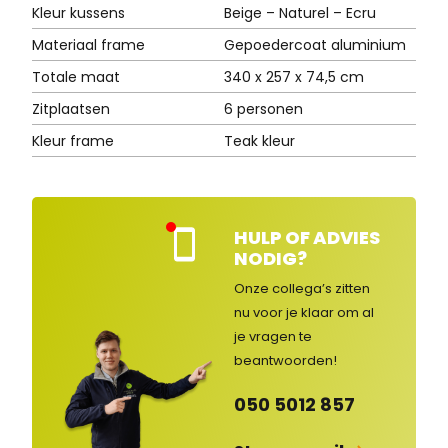
Kleur kussens
Beige – Naturel – Ecru
Materiaal frame
Gepoedercoat aluminium
Totale maat
340 x 257 x 74,5 cm
Zitplaatsen
6 personen
Kleur frame
Teak kleur
HULP OF ADVIES
Kla
NODIG?
nte
nse
Onze collega’s zitten
rvic
nu voor je klaar om al
e
je vragen
te
ges
lot
beantwoorden!
en
050 5012 857