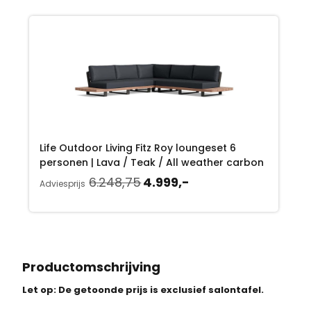
k
r
e
i
l
j
i
s
j
i
k
s
Life Outdoor Living Fitz Roy loungeset 6
e
:
personen | Lava / Teak / All weather carbon
p
4
O
H
6.248,75
4.999,-
Adviesprijs
o
u
r
.
r
i
i
2
s
d
p
i
j
9
r
g
Productomschrijving
s
9
o
e
Let op: De getoonde prijs is exclusief salontafel.
n
p
w
,