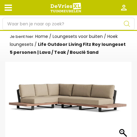
P
r
o
Home
/
Loungesets voor buiten
/
Hoek
Je bent hier:
Afhalen en bezorgen
Retourneren
d
loungesets
/
Life Outdoor Living Fitz Roy loungeset
Garantie
Algemene voorwaarden
u
5 personen | Lava / Teak / Bouclé Sand
c
Leveringsvoorwaarden
Kennisbank
t
e
Zakelijk
Werken bij De Vries XL
n
z
Tuinmeubelwinkel in de buurt
o
e
k
e
n