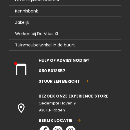
Kennisbank
Zakelijk
Werken bij De Vries XL
Tuinmeubelwinkel in de buurt
HULP OF ADVIES NODIG?
Kla
050 5012857
nte
nse
STUUR EEN BERICHT
rvic
e
BEZOEK ONZE EXPERIENCE STORE
gesl
ote
Gedempte Haven 9
n
9301 LN Roden
BEKIJK LOCATIE