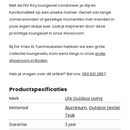
4
Met de Fitz Roy loungeset combineer je stijl en
8
functionaliteit op een unieke manier. Geniet van lange
,
zomeravonden of gezellige momenten met vrienden in
7
jouw eigen stukje luxe. Laat je inspireren door deze
5
prachtige loungeset in onze showroom.
.
Bij De Vries XL Tuinmeubelen hebben we een grote
collectie loungesets, kom eens langs in onze
grote
showroom in Roden
.
Heb je vragen over dit artikel? Bel ons:
050 501 2857
Product
specificaties
Merk
Life Outdoor Living
Materiaal
Aluminium
,
Outdoor textiel
,
Teak
Garantie
3 jaar