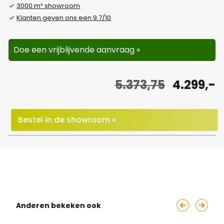
3000 m² showroom
Klanten geven ons een 9.7/10
Doe een vrijblijvende aanvraag »
O
H
5.373,75
4.299,-
o
u
r
i
Bestel in de showroom »
s
d
p
i
r
g
o
e
Anderen bekeken ook
n
p