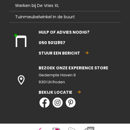
Werken bij De Vries XL
Tuinmeubelwinkel in de buurt
HULP OF ADVIES NODIG?
Kla
050 5012857
nte
nse
STUUR EEN BERICHT
rvic
e
BEZOEK ONZE EXPERIENCE STORE
geo
pen
Gedempte Haven 9
d
9301 LN Roden
BEKIJK LOCATIE