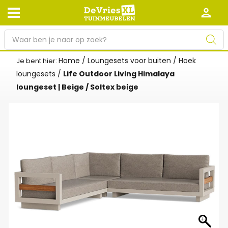
P
r
o
Home
/
Loungesets voor buiten
/
Hoek
Je bent hier:
Afhalen en bezorgen
Retourneren
d
loungesets
/
Life Outdoor Living Himalaya
Garantie
Algemene voorwaarden
u
loungeset | Beige / Soltex beige
c
Leveringsvoorwaarden
Kennisbank
t
e
Zakelijk
Werken bij De Vries XL
n
z
Tuinmeubelwinkel in de buurt
o
e
k
e
n