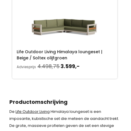
e
i
l
j
i
s
j
i
k
s
Life Outdoor Living Himalaya loungeset |
e
:
Beige / Soltex olijfgroen
p
3
O
H
4.498,75
3.599,-
Adviesprijs
o
u
r
.
r
i
i
5
s
d
p
i
j
9
r
g
Productomschrijving
s
9
o
e
De
Life Outdoor Living
Himalaya loungeset is een
n
p
w
,
imposante, kubistische set die meteen de aandacht trekt.
k
r
De grote, massieve profielen geven de set een stevige
a
-
e
i