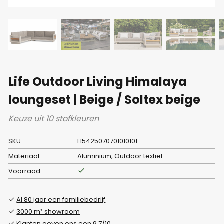
Life Outdoor Living Himalaya
loungeset | Beige / Soltex beige
Keuze uit 10 stofkleuren
SKU:
L15425070701010101
Materiaal:
Aluminium, Outdoor textiel
Voorraad:
Al 80 jaar een familiebedrijf
3000 m² showroom
Klanten geven ons een 9.7/10