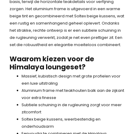
basis, terwijl de horizontale teakdetails voor verfijning
l
j
s
.
zorgen. Het aluminium frame is uitgevoerd in een warme
i
s
beige tint en gecombineerd met Soltex beige kussens, wat
:
j
i
een rustig en samenhangend geheel oplevert. Ondanks
k
s
4
het strakke, rechte ontwerp is er een subtiele schuining in
e
:
de rugleuning verwerkt, zodat je net even prettiger zit. Een
.
p
3
set die robuustheid en elegantie moeiteloos combineert.
r
.
4
i
5
Waarom kiezen voor de
9
j
9
Himalaya loungeset?
s
9
8
w
,
Massief, kubistisch design met grote profielen voor
,
a
-
een luxe uitstraling
s
.
Aluminium frame met teakhouten balk aan de zijkant
7
:
voor extra finesse
5
4
Subtiele schuining in de rugleuning zorgt voor meer
.
zitcomfort
.
4
Soltex beige kussens, weerbestendig en
9
onderhoudsarm
8
Eenvoudig te combineren met de Himalaya