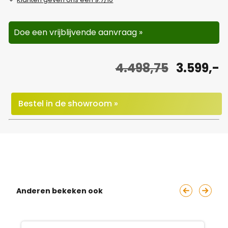
Doe een vrijblijvende aanvraag »
O
H
4.498,75
3.599,-
o
u
r
i
Bestel in de showroom »
s
d
p
i
r
g
o
e
Anderen bekeken ook
n
p
k
r