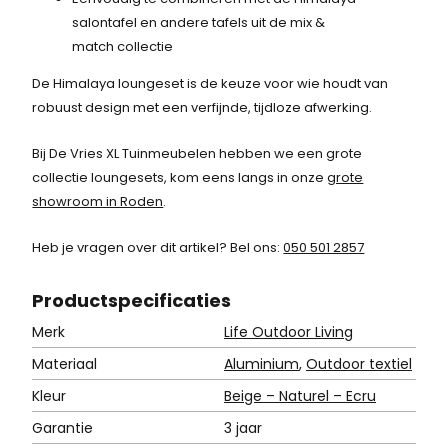
,
salontafel en andere tafels uit de mix &
7
match collectie
5
De Himalaya loungeset is de keuze voor wie houdt van
.
robuust design met een verfijnde, tijdloze afwerking.
Bij De Vries XL Tuinmeubelen hebben we een grote
collectie loungesets, kom eens langs in onze
grote
showroom in Roden
.
Heb je vragen over dit artikel? Bel ons:
050 501 2857
Product
specificaties
Merk
Life Outdoor Living
Materiaal
Aluminium
,
Outdoor textiel
Kleur
Beige – Naturel – Ecru
Garantie
3 jaar