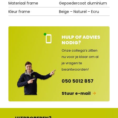
Materiaal frame
Gepoedercoat aluminium
Kleur frame
Beige – Naturel – Ecru
HULP OF ADVIES
Kla
NODIG?
nte
nse
Onze collega’s zitten
rvic
nu voor je klaar om al
e
je vragen
te
ge
op
beantwoorden!
en
d
050 5012 857
Stuur e-mail