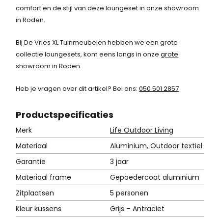
comfort en de stijl van deze loungeset in onze showroom
s
.
in Roden.
:
Bij De Vries XL Tuinmeubelen hebben we een grote
1
collectie loungesets, kom eens langs in onze
grote
.
showroom in Roden
.
6
Heb je vragen over dit artikel? Bel ons:
050 501 2857
2
Product
specificaties
3
Merk
Life Outdoor Living
,
Materiaal
Aluminium
,
Outdoor textiel
7
Garantie
3 jaar
6
Materiaal frame
Gepoedercoat aluminium
.
Zitplaatsen
5 personen
Kleur kussens
Grijs – Antraciet