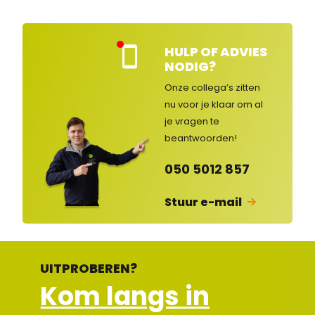
HULP OF ADVIES
Kla
NODIG?
nte
nse
Onze collega’s zitten
rvic
nu voor je klaar om al
e
je vragen
te
ges
lot
beantwoorden!
en
050 5012 857
Stuur e-mail
UITPROBEREN?
Kom langs in