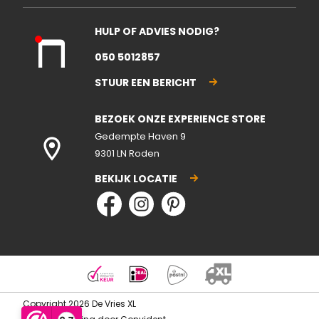
HULP OF ADVIES NODIG?
Kla
050 5012857
nte
nse
STUUR EEN BERICHT
rvic
e
BEZOEK ONZE EXPERIENCE STORE
gesl
ote
Gedempte Haven 9
n
9301 LN Roden
BEKIJK LOCATIE
Copyright 2026 De Vries XL