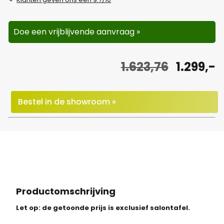
Doe een vrijblijvende aanvraag »
O
H
1.623,76
1.299,-
o
u
r
i
Bestel in de showroom »
s
d
p
i
r
g
o
e
n
p
Productomschrijving
k
r
Let op: de getoonde prijs is exclusief salontafel.