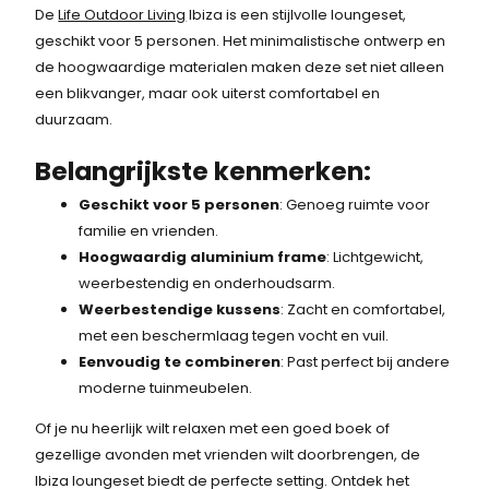
e
i
De
Life Outdoor Living
Ibiza is een stijlvolle loungeset,
geschikt voor 5 personen. Het minimalistische ontwerp en
l
j
de hoogwaardige materialen maken deze set niet alleen
i
s
een blikvanger, maar ook uiterst comfortabel en
duurzaam.
j
i
k
s
Belangrijkste kenmerken:
e
:
Geschikt voor 5 personen
: Genoeg ruimte voor
familie en vrienden.
p
1
Hoogwaardig aluminium frame
: Lichtgewicht,
r
.
weerbestendig en onderhoudsarm.
Weerbestendige kussens
: Zacht en comfortabel,
i
2
met een beschermlaag tegen vocht en vuil.
j
9
Eenvoudig te combineren
: Past perfect bij andere
moderne tuinmeubelen.
s
9
Of je nu heerlijk wilt relaxen met een goed boek of
w
,
gezellige avonden met vrienden wilt doorbrengen, de
a
-
Ibiza loungeset biedt de perfecte setting. Ontdek het