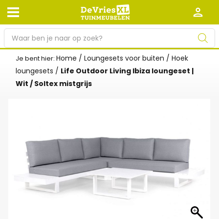
P
r
o
Home
/
Loungesets voor buiten
/
Hoek
Je bent hier:
Afhalen en bezorgen
Retourneren
d
loungesets
/
Life Outdoor Living Ibiza loungeset |
Garantie
Algemene voorwaarden
u
Wit / Soltex mistgrijs
c
Leveringsvoorwaarden
Kennisbank
t
e
Zakelijk
Werken bij De Vries XL
n
z
Tuinmeubelwinkel in de buurt
o
e
k
e
n