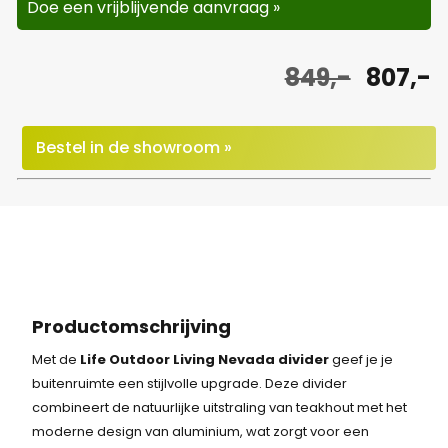
Doe een vrijblijvende aanvraag »
O
H
849,-
807,-
o
u
r
i
Bestel in de showroom »
s
d
p
i
r
g
o
e
n
p
Productomschrijving
k
r
Met de
Life Outdoor Living Nevada divider
geef je je
buitenruimte een stijlvolle upgrade. Deze divider
e
i
combineert de natuurlijke uitstraling van teakhout met het
l
j
moderne design van aluminium, wat zorgt voor een