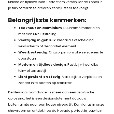
unieke en tijdloze look. Perfect om verschillende zones in
i
s
je tuin of terras te creëren, terwijl sfeer toevoegt.
j
i
Belangrijkste kenmerken:
k
s
Teakhout en aluminium
: Duurzame materialen
e
:
met een luxe uitstraling.
Veelzijdig in gebruik
: Ideaal als afscheiding,
p
8
windscherm of decoratief element.
r
0
Weerbestendig
: Ontworpen om alle seizoenen te
doorstaan.
i
7
Modern en tijdloos design
: Past bij vrijwel elke
j
,
tuin- of terrasstijl.
Lichtgewicht en stevig
: Makkelijk te verplaatsen
s
-
zonder in te boeten op stabiliteit.
w
.
De Nevada roomdivider is meer dan een praktische
a
oplossing; het is een designstatement dat jouw
buitenruimte naar een hoger niveau tilt. Kom langs in onze
s
showroom en ontdek hoe de Nevada perfect in jouw tuin