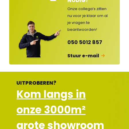
NODIG?
nte
nse
Onze collega’s zitten
rvic
nu voor je klaar om al
e
je vragen
te
ges
lot
beantwoorden!
en
050 5012 857
Stuur e-mail
UITPROBEREN?
Kom langs in
onze 3000m²
grote showroom