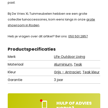
:
past.
8
Bij De Vries XL Tuinmeubelen hebben we een grote
4
collectie tuinaccessoires, kom eens langs in onze
grote
showroom in Roden
.
9
,
Heb je vragen over dit artikel? Bel ons:
050 501 2857
-
Product
specificaties
.
Merk
Life Outdoor Living
Materiaal
Aluminium
,
Teak
Kleur
Grijs – Antraciet
,
Teak kleur
Garantie
3 jaar
HULP OF ADVIES
Kla