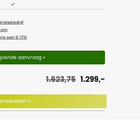
amiliebedrijf
room
ns een 9.7/10
lijvende aanvraag »
O
H
1.623,75
1.299,-
o
u
r
i
e showroom »
s
d
p
i
r
g