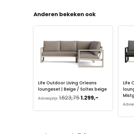
Anderen bekeken ook
oho
Life Outdoor Living Orleans
Life 
ltex
loungeset | Beige / Soltex beige
loung
Mistg
O
H
1.623,75
1.299,-
Adviesprijs
H
999,-
o
u
Advies
u
r
i
i
s
d
d
p
i
i
r
g