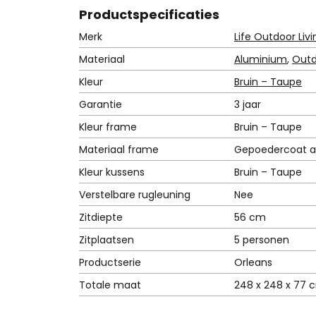
1
Product
specificaties
.
6
Merk
Life Outdoor Livi
2
Materiaal
Aluminium
,
Outd
3
Kleur
Bruin – Taupe
,
7
Garantie
3 jaar
5
Kleur frame
Bruin – Taupe
.
Materiaal frame
Gepoedercoat a
Kleur kussens
Bruin – Taupe
Verstelbare rugleuning
Nee
Zitdiepte
56 cm
Zitplaatsen
5 personen
Productserie
Orleans
Totale maat
248 x 248 x 77 