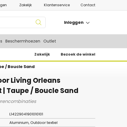
ngen
Zakelijk
Klantenservice
Contact
Inloggen
es
Beschermhoezen
Outlet
Zakelijk
Bezoek de winkel
pe / Boucle Sand
oor Living Orleans
 | Taupe / Boucle Sand
eurencombinaties
L14229041901010101
Aluminium, Outdoor textiel