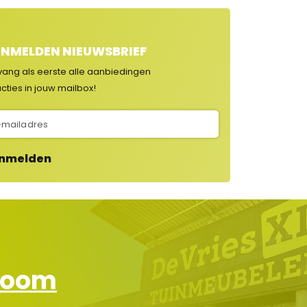
NMELDEN NIEUWSBRIEF
vang als eerste alle aanbiedingen
cties in jouw mailbox!
nmelden
wroom