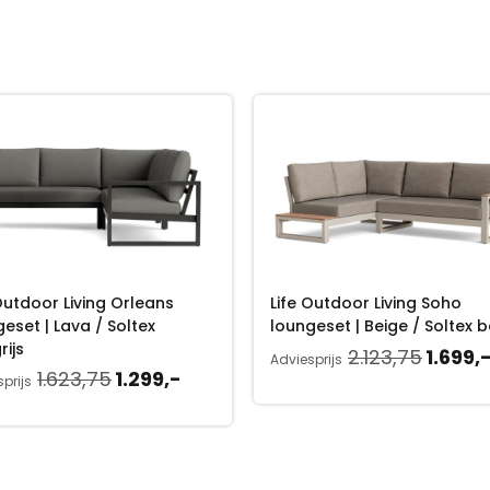
Outdoor Living Orleans
Life Outdoor Living Soho
eset | Lava / Soltex
loungeset | Beige / Soltex 
rijs
O
2.123,75
1.699,
Adviesprijs
O
H
1.623,75
1.299,-
o
prijs
o
u
r
r
i
s
s
d
p
p
i
r