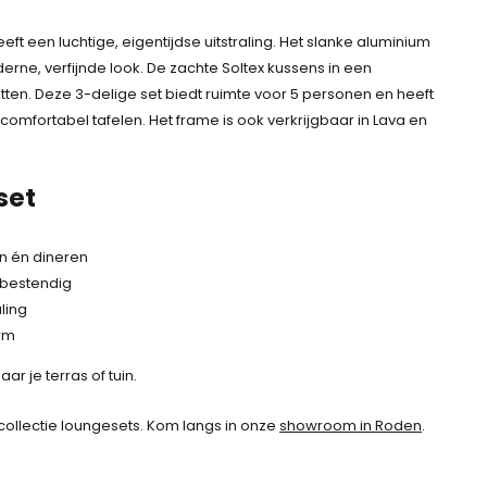
r
g
o
o
e
eft een luchtige, eigentijdse uitstraling. Het slanke aluminium
n
n
p
rne, verfijnde look. De zachte Soltex kussens in een
k
k
r
zitten. Deze 3-delige set biedt ruimte voor 5 personen en heeft
e
e
i
comfortabel tafelen. Het frame is ook verkrijgbaar in Lava en
l
l
j
i
i
s
j
set
j
i
k
k
s
e
e
:
p
en én dineren
p
1
r
rbestendig
r
.
i
ling
i
2
j
arm
j
9
s
ar je terras of tuin.
s
9
w
w
,
a
collectie loungesets. Kom langs in onze
showroom in Roden
.
a
-
s
s
.
:
: