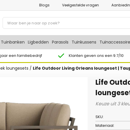
Blogs
Veelgestelde vragen
Aanbiedi
P
r
o
d
Tuinbanken
Ligbedden
Parasols
Tuinkussens
Tuinaccessoir
u
c
 jaar een familiebedrijf
Klanten geven ons een 9.7/10
t
ek loungesets
/
Life Outdoor Living Orleans loungeset | Tau
e
n
Life Outd
z
o
loungeset
e
Keuze uit 3 kl
k
e
SKU:
n
Materiaal: