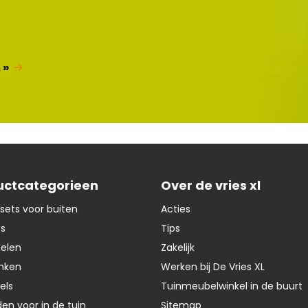
 »
uctcategorieen
Over de vries xl
sets voor buiten
Acties
ts
Tips
oelen
Zakelijk
nken
Werken bij De Vries XL
els
Tuinmeubelwinkel in de buurt
en voor in de tuin
Sitemap