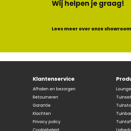
Wij helpen je graag!
Lees meer over onze showroom
Klantenservice
Prod
Afhalen en bezorgen
Lounge
Retourneren
Tuinse
Garantie
Tuinst
Klachten
Tuinba
Privacy policy
Tuintaf
Cookiebeleid
Ligbedd