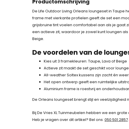
Productomschrijving
g
o
e
e
De Life Outdoor Living Orleans loungeset in Taupe he
n
p
p
frame met vierkante profielen geeft de set een mode
k
r
r
grijsbruine tint voelen comfortabel aan als je gaat 
e
i
i
een actieve zit, waardoor je zowel kunt loungen als 
l
j
j
Beige.
i
s
s
j
i
De voordelen van de lounge
i
k
s
s
e
:
Kies uit 3 framekleuren: Taupe, Lava of Beige
:
p
1
Actieve zit maakt de set geschikt voor loung
1
r
.
All-weather Soltex kussens zijn zacht én wee
.
i
2
Het open ontwerp geeft een ruimtelijke uitstra
9
j
9
Aluminium frame is roestvrij en onderhouds
9
s
9
De Orleans loungeset brengt stijl en veelzijdigheid na
9
w
,
,
a
-
Bij De Vries XL Tuinmeubelen hebben we een grote 
-
s
.
Heb je vragen over dit artikel? Bel ons:
050 501 2857
.
.
: