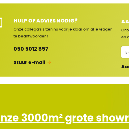
HULP OF ADVIES NODIG?
AA
e
Onze collega’s zitten nu voor je klaar om al je vragen
Ont
e
te beantwoorden!
en a
c
050 5012 857
N
s
i
Stuur e-mail
e
Aa
u
w
s
b
r
i
e
onze 3000m² grote sho
f