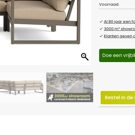
Voorraad:
Al 80 jaar een f
3000 m² show
Klanten geven o
Doe een vrijb
Bestel in d