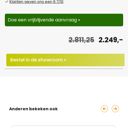
Klanten geven ons een 9.7/10
Doe een vrijblijvende aanvraag »
O
H
2.811,25
2.249,-
o
u
r
i
Bestel in de showroom »
s
d
p
i
r
g
o
e
Anderen bekeken ook
n
p
k
r