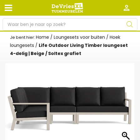
P
r
o
Home
/
Loungesets voor buiten
/
Hoek
Je bent hier:
Afhalen en bezorgen
Retourneren
d
loungesets
/
Life Outdoor Living Timber loungeset
Garantie
Algemene voorwaarden
u
4-delig | Beige / Soltex grafiet
c
Leveringsvoorwaarden
Kennisbank
t
e
Zakelijk
Werken bij De Vries XL
n
z
Tuinmeubelwinkel in de buurt
o
e
k
e
n