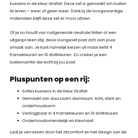
kussens in de kleur Grafiet. Deze set is gemaakt om buiten
l
j
s
.
te leven – weer of geen weer. Dankzij de hoogwaardige
i
s
materialen blijft deze set er mooi uitzien.
:
j
i
k
s
2
Of je nu houdt van rustgevende neutrale tinten of een
e
:
uitgesproken stijl, deze loungeset past zich aan jouw
.
p
2
smaak aan. Je kunt namelijk kiezen uit maar liefst 4
r
.
8
framekleuren en 10 stofkleuren. Zo creëer je een
i
2
buitenruimte die echt bij jou past.
1
j
4
s
9
1
Pluspunten op een rij:
w
,
,
a
-
Soltex kussens in de kleur Grafiet
s
.
2
Gemaakt van duurzaam aluminium: licht, sterk en
:
onderhoudsarm
5
2
Verkrijgbaar in 4 framekleuren en 10 stofkleuren
.
.
Onderhoudsvriendelijk en kleurvast
8
1
Laat je verrassen door het zitcomfort en het design van de