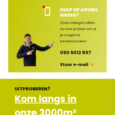
HULP OF ADVIES
Kla
NODIG?
nte
nse
Onze collega’s zitten
rvic
nu voor je klaar om al
e
je vragen
te
ges
lot
beantwoorden!
en
050 5012 857
Stuur e-mail
UITPROBEREN?
Kom langs in
onze 3000m²