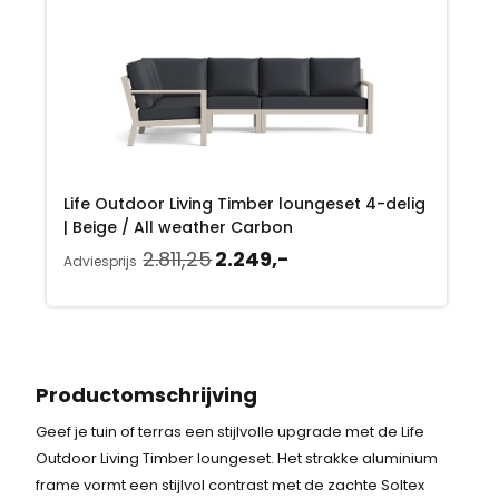
e
i
l
j
i
s
j
i
k
s
Life Outdoor Living Timber loungeset 4-delig
e
:
| Beige / All weather Carbon
p
2
O
H
2.811,25
2.249,-
Adviesprijs
o
u
r
.
r
i
i
2
s
d
p
i
j
4
r
g
Productomschrijving
s
9
o
e
Geef je tuin of terras een stijlvolle upgrade met de Life
n
p
w
,
Outdoor Living Timber loungeset. Het strakke aluminium
k
r
frame vormt een stijlvol contrast met de zachte Soltex
a
-
e
i