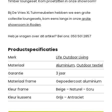
1
Timber loungeset. Kom proefzitten in onze showroom!
,
Bij De Vries XL Tuinmeubelen hebben we een grote
2
collectie loungesets, kom eens langs in onze
5
grote
showroom in Roden
.
.
Heb je vragen over dit artikel? Bel ons: 050 501 2857
Product
specificaties
Merk
Life Outdoor Living
Materiaal
Aluminium
,
Outdoor textiel
Garantie
3 jaar
Materiaal frame
Gepoedercoat aluminium
Kleur frame
Beige – Naturel – Ecru
Kleur kussens
Grijs – Antraciet