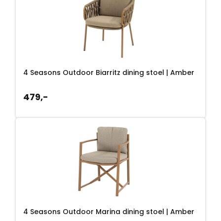
e
i
l
j
i
s
j
i
k
s
4 Seasons Outdoor Biarritz dining stoel | Amber
e
:
479,-
p
1
r
3
i
0
j
,
s
-
w
.
4 Seasons Outdoor Marina dining stoel | Amber
a