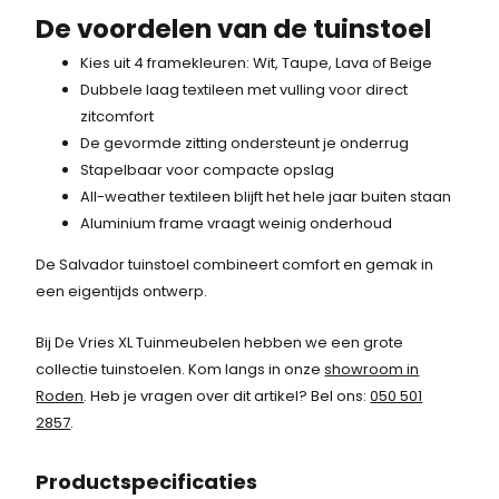
k
s
8
De voordelen van de tuinstoel
e
:
7
p
1
Kies uit 4 framekleuren: Wit, Taupe, Lava of Beige
,
r
5
Dubbele laag textileen met vulling voor direct
5
i
0
zitcomfort
0
j
,
De gevormde zitting ondersteunt je onderrug
.
s
-
Stapelbaar voor compacte opslag
w
.
All-weather textileen blijft het hele jaar buiten staan
a
Aluminium frame vraagt weinig onderhoud
s
De Salvador tuinstoel combineert comfort en gemak in
:
een eigentijds ontwerp.
1
8
Bij De Vries XL Tuinmeubelen hebben we een grote
7
collectie tuinstoelen. Kom langs in onze
showroom in
,
Roden
. Heb je vragen over dit artikel? Bel ons:
050 501
5
2857
.
0
.
Product
specificaties