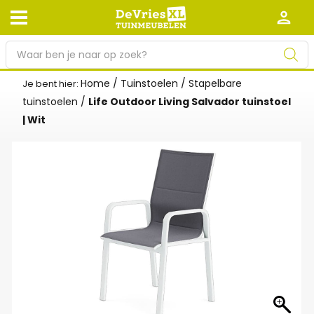
P
r
o
Home
/
Tuinstoelen
/
Stapelbare
Je bent hier:
Afhalen en bezorgen
Retourneren
d
tuinstoelen
/
Life Outdoor Living Salvador tuinstoel
Garantie
Algemene voorwaarden
u
| Wit
c
Leveringsvoorwaarden
Kennisbank
t
e
Zakelijk
Werken bij De Vries XL
n
z
Tuinmeubelwinkel in de buurt
o
e
k
e
n