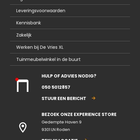
Leveringsvoorwaarden
Kennisbank
Zakelijk
Werken bij De Vries XL
Tuinmeubelwinkel in de buurt
HULP OF ADVIES NODIG?
Kla
050 5012857
nte
nse
STUUR EEN BERICHT
rvic
e
BEZOEK ONZE EXPERIENCE STORE
gesl
ote
Gedempte Haven 9
n
9301 LN Roden