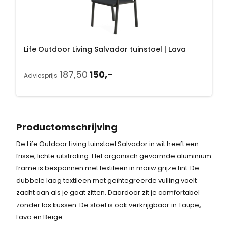
o
e
n
p
k
r
e
i
Life Outdoor Living Salvador tuinstoel | Lava
l
j
i
s
O
H
187,50
150,-
j
i
Adviesprijs
o
u
k
s
r
i
e
:
s
d
p
1
p
i
r
5
Productomschrijving
r
g
i
0
De Life Outdoor Living tuinstoel Salvador in wit heeft een
o
e
j
,
frisse, lichte uitstraling. Het organisch gevormde aluminium
n
p
s
-
frame is bespannen met textileen in moiiw grijze tint. De
k
r
w
.
dubbele laag textileen met geïntegreerde vulling voelt
e
i
a
zacht aan als je gaat zitten. Daardoor zit je comfortabel
l
j
s
zonder los kussen. De stoel is ook verkrijgbaar in Taupe,
i
s
:
Lava en Beige.
j
i
1