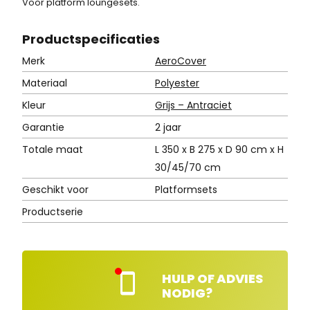
Voor platform loungesets.
Product
specificaties
Merk
AeroCover
Materiaal
Polyester
Kleur
Grijs – Antraciet
Garantie
2 jaar
Totale maat
L 350 x B 275 x D 90 cm x H
30/45/70 cm
Geschikt voor
Platformsets
Productserie
HULP OF ADVIES
Kla
NODIG?
nte