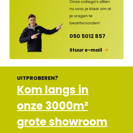
nse
Onze collega’s zitten
rvic
nu voor je klaar om al
e
je vragen
te
ges
lot
beantwoorden!
en
050 5012 857
Stuur e-mail
UITPROBEREN?
Kom langs in
onze 3000m²
grote showroom