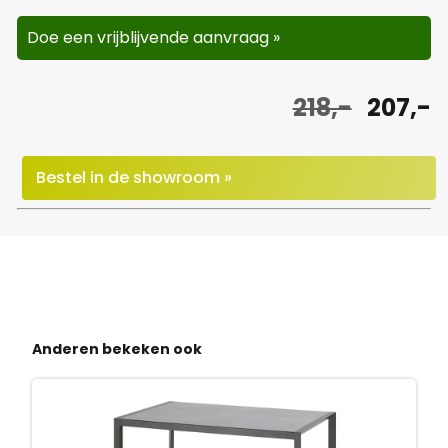
Doe een vrijblijvende aanvraag »
O
H
218,-
207,-
o
u
r
i
Bestel in de showroom »
s
d
p
i
r
g
o
e
Anderen bekeken ook
n
p
k
r
e
i