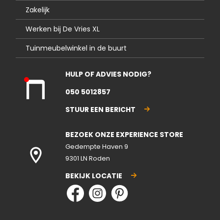
Zakelijk
Werken bij De Vries XL
Tuinmeubelwinkel in de buurt
HULP OF ADVIES NODIG?
Kla
050 5012857
nte
nse
STUUR EEN BERICHT
rvic
e
BEZOEK ONZE EXPERIENCE STORE
gesl
ote
Gedempte Haven 9
n
9301 LN Roden
BEKIJK LOCATIE