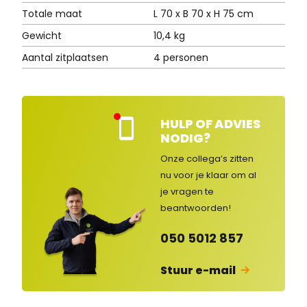
Totale maat
L 70 x B 70 x H 75 cm
Gewicht
10,4 kg
Aantal zitplaatsen
4 personen
HULP OF ADVIES
Kla
NODIG?
nte
nse
Onze collega’s zitten
rvic
nu voor je klaar om al
e
je vragen
te
ges
lot
beantwoorden!
en
050 5012 857
Stuur e-mail