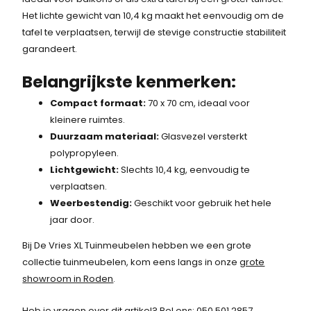
s
-
Het lichte gewicht van 10,4 kg maakt het eenvoudig om de
w
.
tafel te verplaatsen, terwijl de stevige constructie stabiliteit
a
garandeert.
s
:
Belangrijkste kenmerken:
2
Compact formaat:
70 x 70 cm, ideaal voor
7
kleinere ruimtes.
2
Duurzaam materiaal:
Glasvezel versterkt
,
polypropyleen.
-
Lichtgewicht:
Slechts 10,4 kg, eenvoudig te
.
verplaatsen.
Weerbestendig:
Geschikt voor gebruik het hele
jaar door.
Bij De Vries XL Tuinmeubelen hebben we een grote
collectie tuinmeubelen, kom eens langs in onze
grote
showroom in Roden
.
Heb je vragen over dit artikel? Bel ons:
050 501 2857