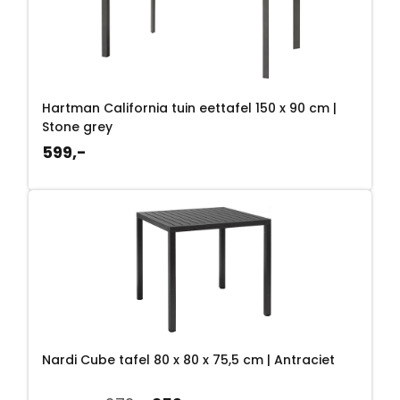
l
j
i
s
j
i
k
s
Hartman California tuin eettafel 150 x 90 cm |
Stone grey
e
:
599,-
p
2
r
0
i
7
j
,
s
-
w
.
Nardi Cube tafel 80 x 80 x 75,5 cm | Antraciet
a
O
H