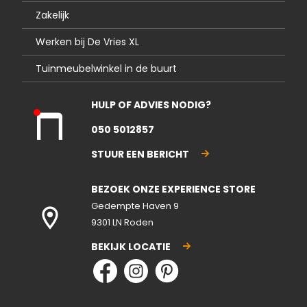
Zakelijk
Werken bij De Vries XL
Tuinmeubelwinkel in de buurt
HULP OF ADVIES NODIG?
Kla
050 5012857
nte
nse
STUUR EEN BERICHT
rvic
e
BEZOEK ONZE EXPERIENCE STORE
gesl
ote
Gedempte Haven 9
n
9301 LN Roden
BEKIJK LOCATIE