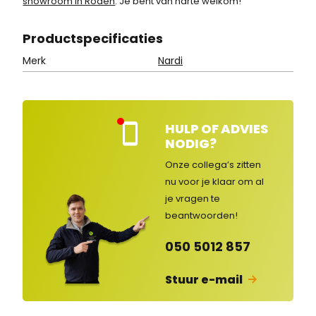
showroom in Roden
. Je bent van harte welkom!
Product
specificaties
Merk
Nardi
HULP OF ADVIES
Kla
NODIG?
nte
nse
Onze collega’s zitten
rvic
nu voor je klaar om al
e
je vragen
te
ges
lot
beantwoorden!
en
050 5012 857
Stuur e-mail