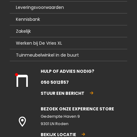
Leveringsvoorwaarden
Kennisbank
Zakelijk
Werken bij De Vries XL
Tuinmeubelwinkel in de buurt
HULP OF ADVIES NODIG?
Kla
050 5012857
nte
nse
STUUR EEN BERICHT
rvic
e
BEZOEK ONZE EXPERIENCE STORE
gesl
ote
Gedempte Haven 9
n
9301 LN Roden
BEKIJK LOCATIE