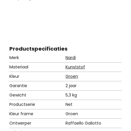
s
:
1
6
5
Product
specificaties
,
Merk
Nardi
-
Materiaal
Kunststof
.
Kleur
Groen
Garantie
2 jaar
Gewicht
5,3 kg
Productserie
Net
Kleur frame
Groen
Ontwerper
Raffaello Galiotto