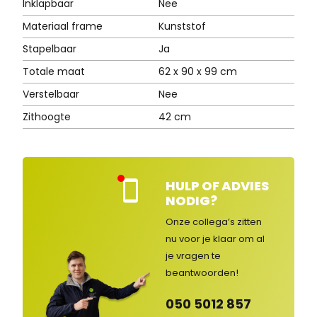
Inklapbaar
Nee
Materiaal frame
Kunststof
Stapelbaar
Ja
Totale maat
62 x 90 x 99 cm
Verstelbaar
Nee
Zithoogte
42 cm
HULP OF ADVIES
Kla
NODIG?
nte
nse
Onze collega’s zitten
rvic
nu voor je klaar om al
e
je vragen
te
ges
lot
beantwoorden!
en
050 5012 857