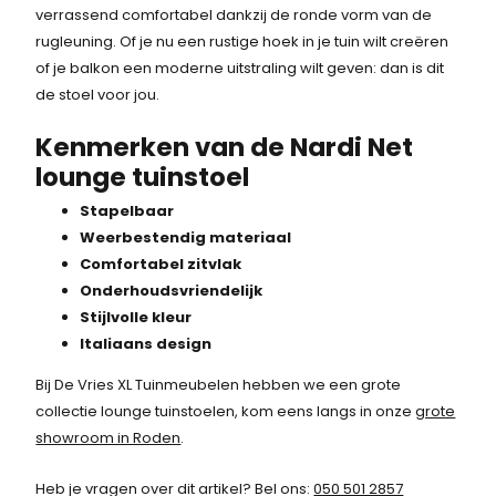
l
j
verrassend comfortabel dankzij de ronde vorm van de
rugleuning. Of je nu een rustige hoek in je tuin wilt creëren
i
s
of je balkon een moderne uitstraling wilt geven: dan is dit
j
i
de stoel voor jou.
k
s
Kenmerken van de Nardi Net
lounge tuinstoel
e
:
Stapelbaar
p
1
Weerbestendig materiaal
r
5
Comfortabel zitvlak
Onderhoudsvriendelijk
i
6
Stijlvolle kleur
j
,
Italiaans design
s
-
Bij De Vries XL Tuinmeubelen hebben we een grote
collectie lounge tuinstoelen, kom eens langs in onze
w
grote
.
showroom in Roden
.
a
Heb je vragen over dit artikel? Bel ons:
050 501 2857