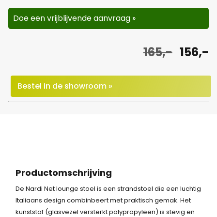
Doe een vrijblijvende aanvraag »
O
H
165,-
156,-
o
u
r
i
Bestel in de showroom »
s
d
p
i
r
g
o
e
n
p
Productomschrijving
k
r
De Nardi Net lounge stoel is een strandstoel die een luchtig
Italiaans design combinbeert met praktisch gemak. Het
e
i
kunststof (glasvezel versterkt polypropyleen) is stevig en